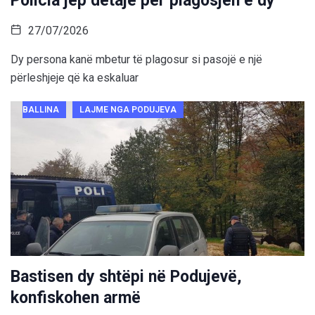
Policia jep detaje për plagosjen e dy
27/07/2026
Dy persona kanë mbetur të plagosur si pasojë e një
përleshjeje që ka eskaluar
BALLINA
LAJME NGA PODUJEVA
Bastisen dy shtëpi në Podujevë,
konfiskohen armë