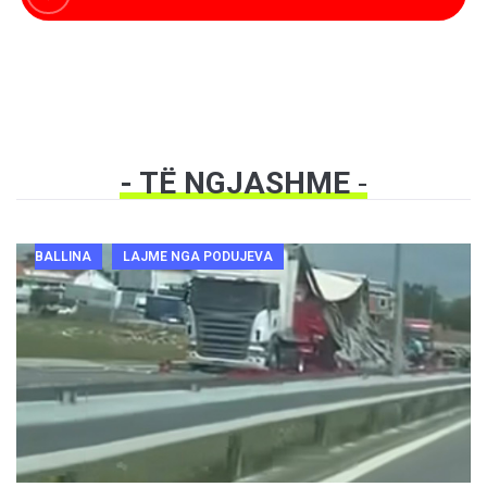
- TË NGJASHME
-
BALLINA
LAJME NGA PODUJEVA