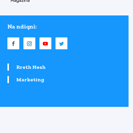
Magazina
Na ndiqni:
Rreth Nesh
Marketing