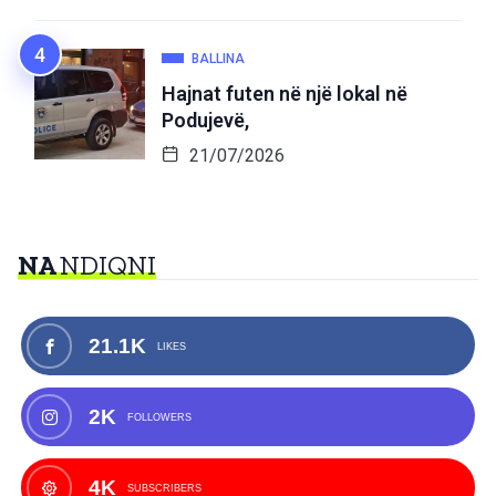
BALLINA
Hajnat futen në një lokal në
Podujevë,
21/07/2026
NA
NDIQNI
21.1K
LIKES
2K
FOLLOWERS
4K
SUBSCRIBERS