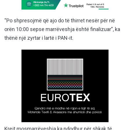
“Po shpresojmë që ajo do të thirret nesër për në
orën 10:00 sepse marrëveshja është finalizuar”, ka
thënë një zyrtar i lartë i PAN-it.
Krejt mosmarrëveshja ka ndodhur për shkak të