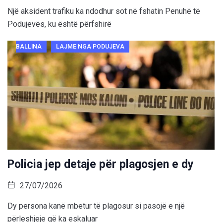
Një aksident trafiku ka ndodhur sot në fshatin Penuhë të
Podujevës, ku është përfshirë
BALLINA
LAJME NGA PODUJEVA
Policia jep detaje për plagosjen e dy
27/07/2026
Dy persona kanë mbetur të plagosur si pasojë e një
përleshjeje që ka eskaluar