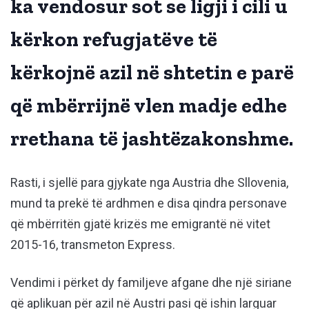
ka vendosur sot se ligji i cili u
kërkon refugjatëve të
kërkojnë azil në shtetin e parë
që mbërrijnë vlen madje edhe
rrethana të jashtëzakonshme.
Rasti, i sjellë para gjykate nga Austria dhe Sllovenia,
mund ta prekë të ardhmen e disa qindra personave
që mbërritën gjatë krizës me emigrantë në vitet
2015-16, transmeton Express.
Vendimi i përket dy familjeve afgane dhe një siriane
që aplikuan për azil në Austri pasi që ishin larguar