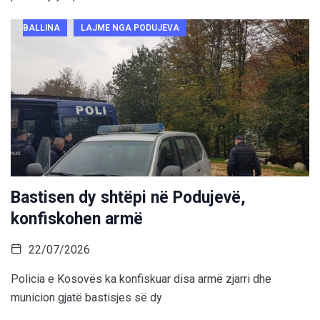
BALLINA
LAJME NGA PODUJEVA
Bastisen dy shtëpi në Podujevë,
konfiskohen armë
22/07/2026
Policia e Kosovës ka konfiskuar disa armë zjarri dhe
municion gjatë bastisjes së dy