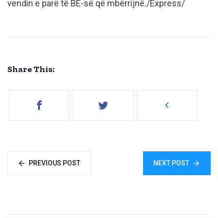
vendin e parë të BE-së që mbërrijnë./Express/
Share This:
PREVIOUS POST
NEXT POST