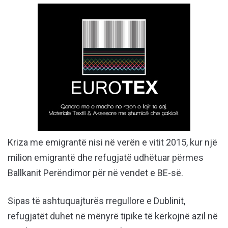
Kriza me emigrantë nisi në verën e vitit 2015, kur një
milion emigrantë dhe refugjatë udhëtuar përmes
Ballkanit Perëndimor për në vendet e BE-së.
Sipas të ashtuquajturës rregullore e Dublinit,
refugjatët duhet në mënyrë tipike të kërkojnë azil në