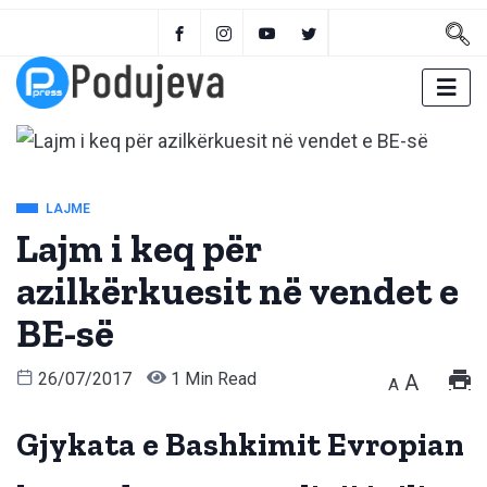
LAJME
Lajm i keq për
azilkërkuesit në vendet e
BE-së
26/07/2017
1 Min Read
A
A
Gjykata e Bashkimit Evropian