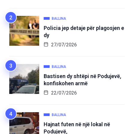
BALLINA
Policia jep detaje për plagosjen e
dy
27/07/2026
BALLINA
Bastisen dy shtëpi në Podujevë,
konfiskohen armë
22/07/2026
BALLINA
Hajnat futen në një lokal në
Podujevë,