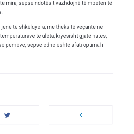
 të mira, sepse ndotësit vazhdojnë të mbeten të
s.
 jenë të shkëlqyera, me theks të veçantë në
temperaturave të ulëta, kryesisht gjatë natës,
së pemëve, sepse edhe është afati optimal i