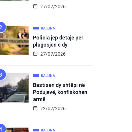
27/07/2026
BALLINA
Policia jep detaje për
plagosjen e dy
27/07/2026
BALLINA
Bastisen dy shtëpi në
Podujevë, konfiskohen
armë
22/07/2026
BALLINA