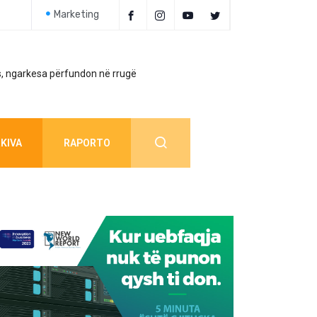
Marketing
, ngarkesa përfundon në rrugë
Policia jep detaj
KIVA
RAPORTO