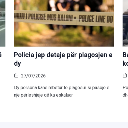
ë
Policia jep detaje për plagosjen e
B
dy
k
27/07/2026
Dy persona kanë mbetur të plagosur si pasojë e
Po
një përleshjeje që ka eskaluar
dh