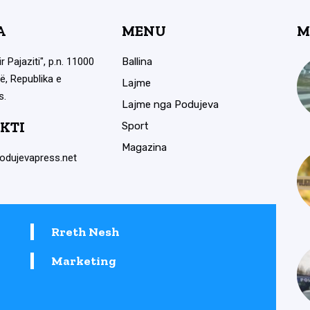
A
MENU
M
ir Pajaziti", p.n. 11000
Ballina
ë, Republika e
Lajme
s.
Lajme nga Podujeva
KTI
Sport
Magazina
odujevapress.net
Rreth Nesh
Marketing