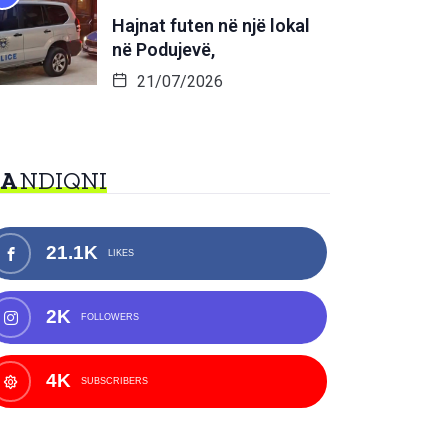
Hajnat futen në një lokal
në Podujevë,
21/07/2026
NA
NDIQNI
21.1K
LIKES
2K
FOLLOWERS
4K
SUBSCRIBERS