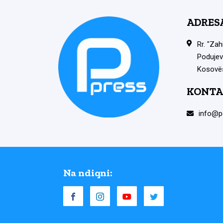
ADRES
Rr. "Zah
Podujev
Kosovë
KONTA
info@p
Na ndiqni: