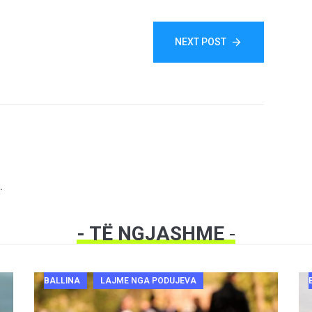
NEXT POST
.
- TË NGJASHME
-
BALLINA
LAJME NGA PODUJEVA