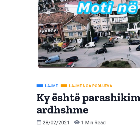
LAJME
LAJME NGA PODUJEVA
Ky është parashikimi
ardhshme
28/02/2021
1 Min Read