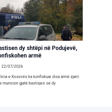
astisen dy shtëpi në Podujevë,
onfiskohen armë
22/07/2026
licia e Kosovës ka konfiskuar disa armë zjarri
e municion gjatë bastisjes së dy