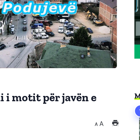
 i motit për javën e
M
A
A