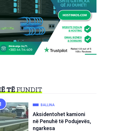
Ë TË
FUNDIT
BALLINA
Aksidentohet kamioni
në Penuhë të Podujevës,
ngarkesa