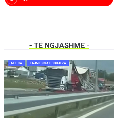
- TË NGJASHME
-
BALLINA
LAJME NGA PODUJEVA