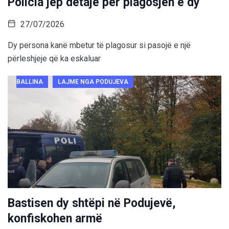
Policia jep detaje për plagosjen e dy
27/07/2026
Dy persona kanë mbetur të plagosur si pasojë e një
përleshjeje që ka eskaluar
BALLINA
LAJME NGA PODUJEVA
Bastisen dy shtëpi në Podujevë,
konfiskohen armë