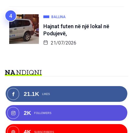
BALLINA
Hajnat futen në një lokal në
Podujevë,
21/07/2026
NA
NDIQNI
21.1K
LIKES
2K
FOLLOWERS
4K
SUBSCRIBERS