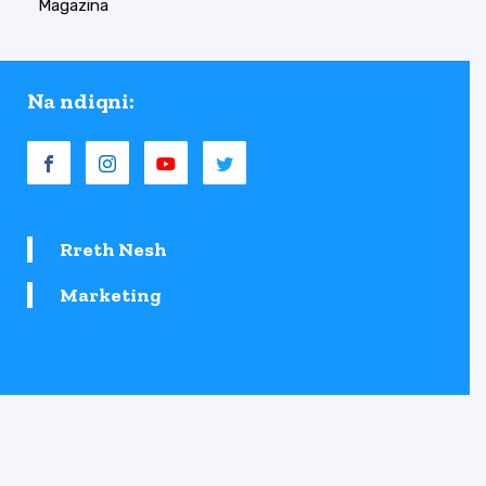
Magazina
Na ndiqni:
Rreth Nesh
Marketing