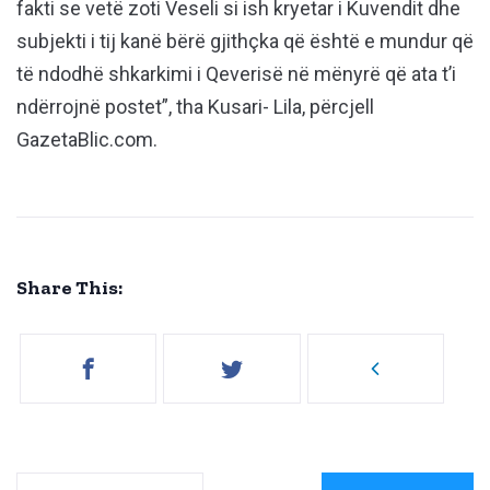
fakti se vetë zoti Veseli si ish kryetar i Kuvendit dhe
subjekti i tij kanë bërë gjithçka që është e mundur që
të ndodhë shkarkimi i Qeverisë në mënyrë që ata t’i
ndërrojnë postet”, tha Kusari- Lila, përcjell
GazetaBlic.com.
Share This: