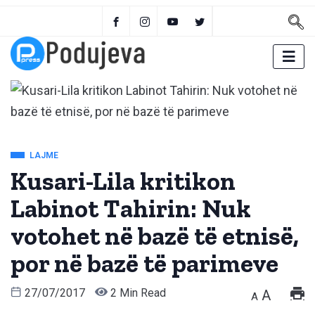
LAJME
Kusari-Lila kritikon
Labinot Tahirin: Nuk
votohet në bazë të etnisë,
por në bazë të parimeve
27/07/2017
2 Min Read
A
A