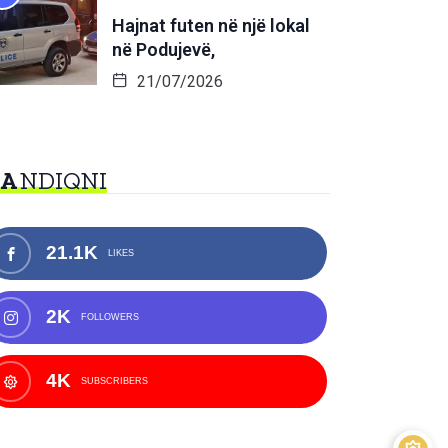
Hajnat futen në një lokal
në Podujevë,
21/07/2026
NA
NDIQNI
21.1K
LIKES
2K
FOLLOWERS
4K
SUBSCRIBERS