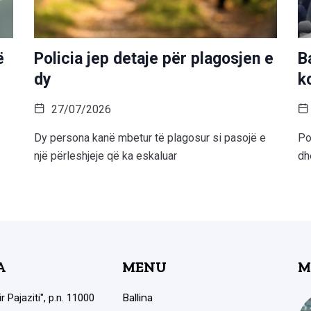
ë
Policia jep detaje për plagosjen e
B
dy
k
27/07/2026
Dy persona kanë mbetur të plagosur si pasojë e
Po
një përleshjeje që ka eskaluar
dh
A
MENU
M
ir Pajaziti", p.n. 11000
Ballina