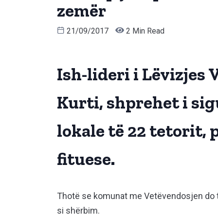
zemër
21/09/2017
2 Min Read
Ish-lideri i Lëvizjes
Kurti, shprehet i sig
lokale të 22 tetorit, 
fituese.
Thotë se komunat me Vetëvendosjen do të 
si shërbim.