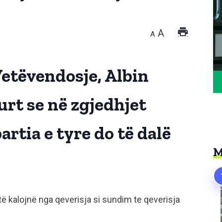
A
A
 Vetëvendosje, Albin
urt se në zgjedhjet
partia e tyre do të dalë
M
kalojnë nga qeverisja si sundim te qeverisja