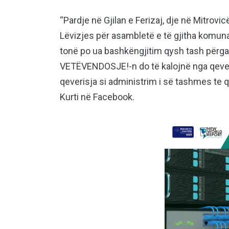
“Pardje në Gjilan e Ferizaj, dje në Mitrovic
Lëvizjes për asambletë e të gjitha komunav
tonë po ua bashkëngjitim qysh tash përga
VETËVENDOSJE!-n do të kalojnë nga qeveri
qeverisja si administrim i së tashmes te q
Kurti në Facebook.