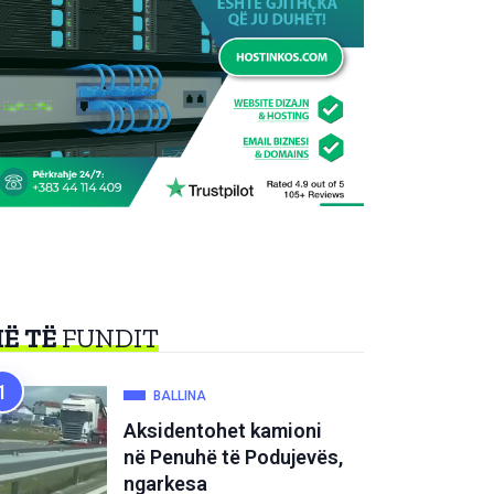
Ë TË
FUNDIT
BALLINA
Aksidentohet kamioni
në Penuhë të Podujevës,
ngarkesa