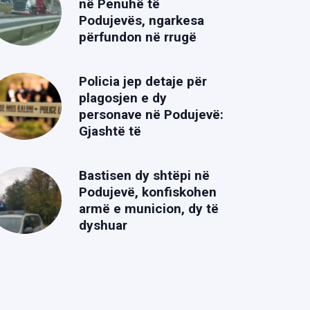
në Penuhë të
Podujevës, ngarkesa
përfundon në rrugë
Policia jep detaje për
plagosjen e dy
personave në Podujevë:
Gjashtë të
Bastisen dy shtëpi në
Podujevë, konfiskohen
armë e municion, dy të
dyshuar