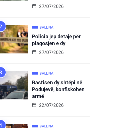
27/07/2026
BALLINA
Policia jep detaje për
plagosjen e dy
27/07/2026
BALLINA
Bastisen dy shtëpi në
Podujevë, konfiskohen
armë
22/07/2026
BALLINA