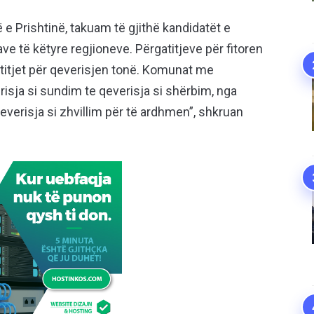
ë e Prishtinë, takuam të gjithë kandidatët e
e të këtyre regjioneve. Përgatitjeve për fitoren
titjet për qeverisjen tonë. Komunat me
sja si sundim te qeverisja si shërbim, nga
everisja si zhvillim për të ardhmen”, shkruan