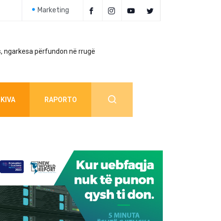
Marketing
, ngarkesa përfundon në rrugë
Policia jep detaj
KIVA
RAPORTO