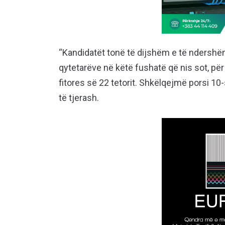
“Kandidatët tonë të dijshëm e të ndershë
qytetarëve në këtë fushatë që nis sot, për 
fitores së 22 tetorit. Shkëlqejmë porsi 1
të tjerash.