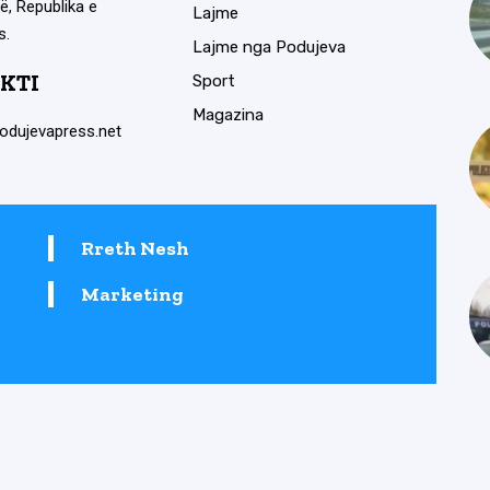
ë, Republika e
Lajme
s.
Lajme nga Podujeva
KTI
Sport
Magazina
odujevapress.net
Rreth Nesh
Marketing