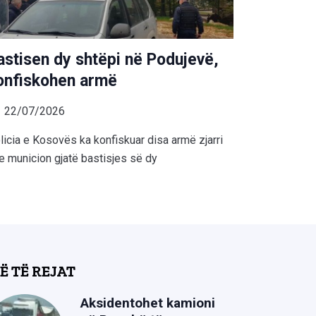
astisen dy shtëpi në Podujevë,
onfiskohen armë
22/07/2026
licia e Kosovës ka konfiskuar disa armë zjarri
e municion gjatë bastisjes së dy
Ë TË REJAT
Aksidentohet kamioni