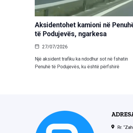
Aksidentohet kamioni në Penuh
të Podujevës, ngarkesa
27/07/2026
Një aksident trafiku ka ndodhur sot në fshatin
Penuhë të Podujevës, ku është përfshirë
ADRES
Rr. "Zah