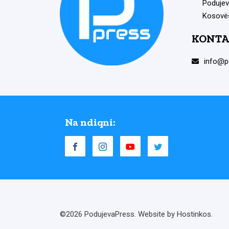
Podujev
Kosovë
KONTA
info@p
Na ndiqni:
©2026 PodujevaPress. Website by Hostinkos.