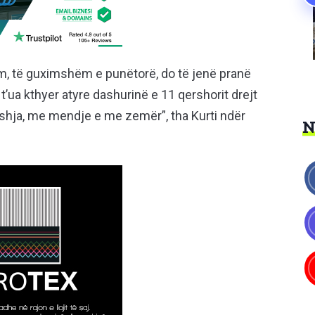
m, të guximshëm e punëtorë, do të jenë pranë
t’ua kthyer atyre dashurinë e 11 qershorit drejt
0-shja, me mendje e me zemër”, tha Kurti ndër