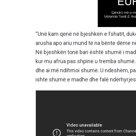
“Unë kam qenë në bjeshkën e fshatit, duke
arusha apo ariu mund të na bënte dëme në 
Në bjeshkën tonë bari është shumë i madh 
kur mu afrua pas shpine u tremba shumë. 
dhe ai më ndihmoi shumë. U ndeshëm, pasi
ishte shumë e madhe dhe falë ndërhyrjes s