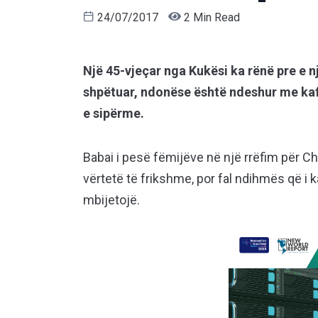
24/07/2017
2 Min Read
Një 45-vjeçar nga Kukësi ka rënë pre e nj
shpëtuar, ndonëse është ndeshur me kafs
e sipërme.
Babai i pesë fëmijëve në një rrëfim për C
vërtetë të frikshme, por fal ndihmës që i ka
mbijetojë.