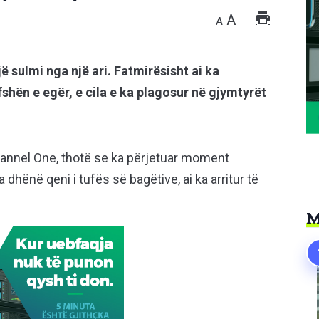
A
A
ë sulmi nga një ari. Fatmirësisht ai ka
hën e egër, e cila e ka plagosur në gjymtyrët
hannel One, thotë se ka përjetuar moment
 dhënë qeni i tufës së bagëtive, ai ka arritur të
M