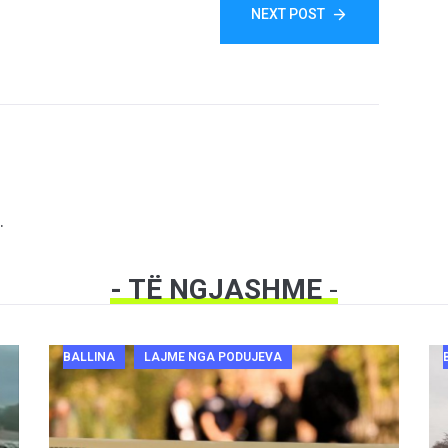
NEXT POST
.
- TË NGJASHME
-
BALLINA
LAJME NGA PODUJEVA