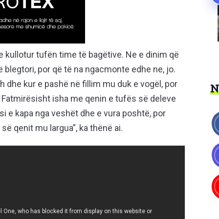
 kullotur tufën time të bagëtive. Ne e dinim që
blegtori, por që të na ngacmonte edhe ne, jo.
dhe kur e pashë në fillim mu duk e vogël, por
Fatmirësisht isha me qenin e tufës së deleve
 e kapa nga veshët dhe e vura poshtë, por
ë qenit mu largua”, ka thënë ai.