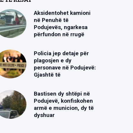
Aksidentohet kamioni
në Penuhë të
Podujevës, ngarkesa
përfundon në rrugë
Policia jep detaje për
plagosjen e dy
personave në Podujevë:
Gjashtë të
Bastisen dy shtëpi në
Podujevë, konfiskohen
armë e municion, dy të
dyshuar