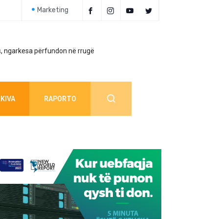
Marketing
, ngarkesa përfundon në rrugë
Policia jep detaj
KIVA
RAPORTO