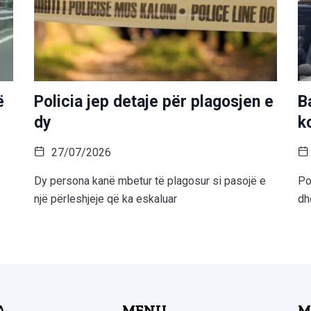
ë
Policia jep detaje për plagosjen e
B
dy
k
27/07/2026
Dy persona kanë mbetur të plagosur si pasojë e
Po
një përleshjeje që ka eskaluar
dh
A
MENU
M