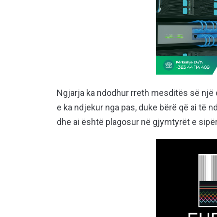
Ngjarja ka ndodhur rreth mesditës së një d
e ka ndjekur nga pas, duke bërë që ai të 
dhe ai është plagosur në gjymtyrët e sipë