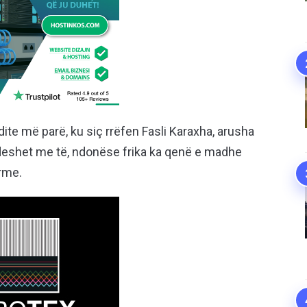
ite më parë, ku siç rrëfen Fasli Karaxha, arusha
ndeshet me të, ndonëse frika ka qenë e madhe
rme.