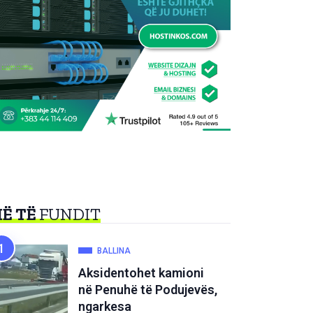
Ë TË
FUNDIT
BALLINA
Aksidentohet kamioni
në Penuhë të Podujevës,
ngarkesa