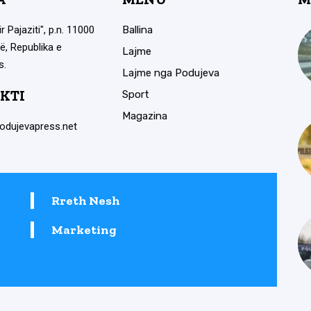
ir Pajaziti", p.n. 11000
Ballina
ë, Republika e
Lajme
s.
Lajme nga Podujeva
KTI
Sport
Magazina
odujevapress.net
Rreth Nesh
Marketing