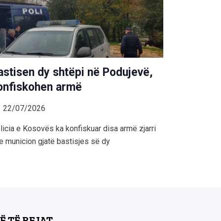
astisen dy shtëpi në Podujevë,
onfiskohen armë
22/07/2026
licia e Kosovës ka konfiskuar disa armë zjarri
e municion gjatë bastisjes së dy
Ë TË REJAT