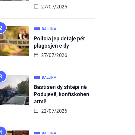
27/07/2026
BALLINA
Policia jep detaje për
plagosjen e dy
27/07/2026
BALLINA
Bastisen dy shtëpi në
Podujevë, konfiskohen
armë
22/07/2026
BALLINA