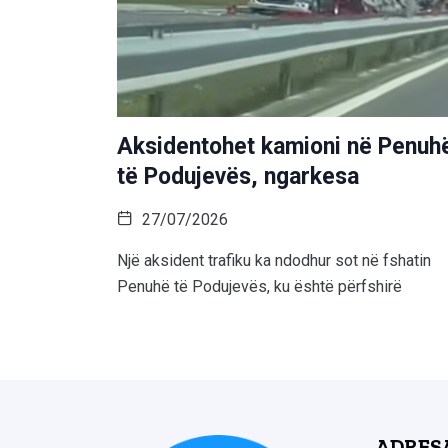
Aksidentohet kamioni në Penuh
të Podujevës, ngarkesa
27/07/2026
Një aksident trafiku ka ndodhur sot në fshatin
Penuhë të Podujevës, ku është përfshirë
ADRES