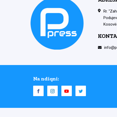
Rr. "Zah
Podujev
Kosovë
KONTA
info@p
Na ndiqni: