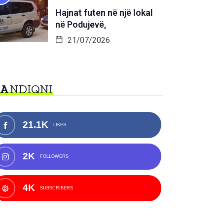
Hajnat futen në një lokal
në Podujevë,
21/07/2026
NA
NDIQNI
21.1K
LIKES
2K
FOLLOWERS
4K
SUBSCRIBERS