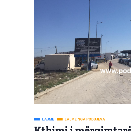
LAJME
LAJME NGA PODUJEVA
Kthimi i mërgimtarëv