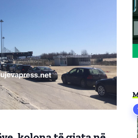
M
e, kolona të gjata në