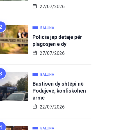
27/07/2026
BALLINA
Policia jep detaje për
plagosjen e dy
27/07/2026
BALLINA
Bastisen dy shtëpi në
Podujevë, konfiskohen
armë
22/07/2026
BALLINA