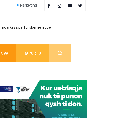
Marketing
, ngarkesa përfundon në rrugë
Policia jep detaj
KIVA
RAPORTO