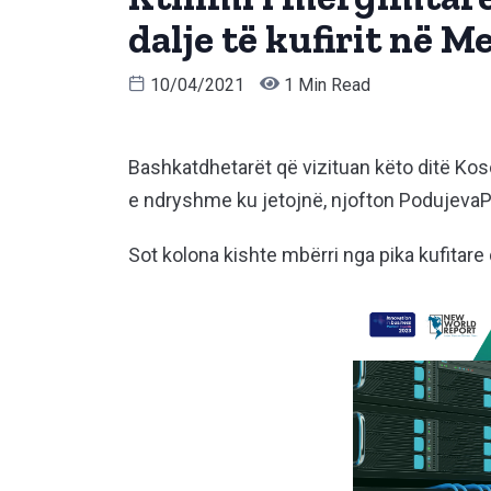
dalje të kufirit në 
10/04/2021
1 Min Read
Bashkatdhetarët që vizituan këto ditë Kos
e ndryshme ku jetojnë, njofton Podujeva
Sot kolona kishte mbërri nga pika kufitare 