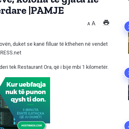
Merdare |PAMJE
A
A
ovën, duket se kanë filluar të kthehen në vendet
PRESS.net
deri tek Restaurant Ora, që i bije mbi 1 kilometër.