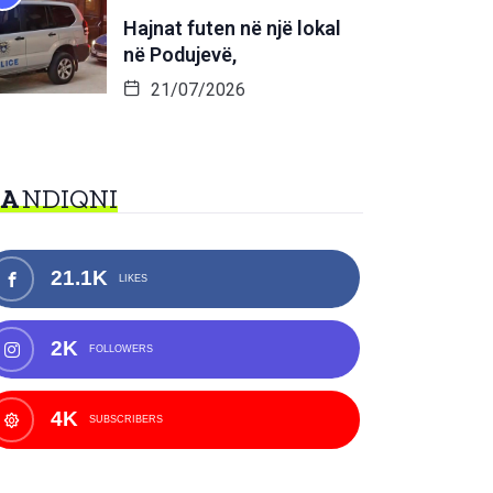
Hajnat futen në një lokal
në Podujevë,
21/07/2026
NA
NDIQNI
21.1K
LIKES
2K
FOLLOWERS
4K
SUBSCRIBERS