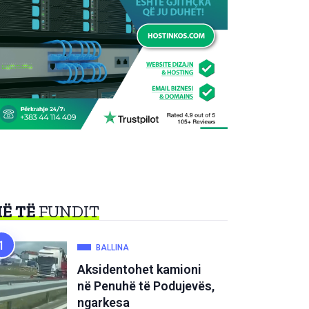
Ë TË
FUNDIT
BALLINA
Aksidentohet kamioni
në Penuhë të Podujevës,
ngarkesa