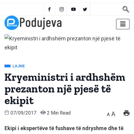
LAJME
Kryeministri i ardhshëm
prezanton një pjesë të
ekipit
07/09/2017
2 Min Read
A
A
Ekipi i ekspertëve të fushave të ndryshme dhe të