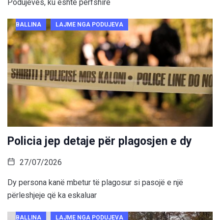
Podujevës, ku është përfshirë
BALLINA
LAJME NGA PODUJEVA
Policia jep detaje për plagosjen e dy
27/07/2026
Dy persona kanë mbetur të plagosur si pasojë e një
përleshjeje që ka eskaluar
BALLINA
LAJME NGA PODUJEVA