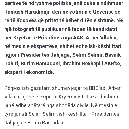
partive të ndryshme politike janë duke e ndihmuar
Ramush Haradinajn deri në votimin e Qeverisë së
re të Kosovës që pritet të bëhet ditën e shtunë. Në
një fotografi të publikuar në faqen të kandidatit
për Kryetar të Prishtinës nga AAK, Arbër Vllahiu,
në mesin e ekspertëve, shihet edhe ish-këshilltari
ligjor i Presidentes Jahjaga, Selim Selimi, Besnik
Tahiri, Burim Ramadani, Ibrahim Rexhepi i AKR’së,
ekspert i ekonomisë.
Përpos ish-gazetarit shumëvjeçar të BBC’së , Arbër
Vllahiu, pjesë e ekipit të Kryeministrit të ardhshëm
janë edhe anëtarë nga shoqëria civile. Në mesin e
tyre juristi Selim Selimi, ish-këshilltar i Presidentes
Jahjaga e Burim Ramadani.