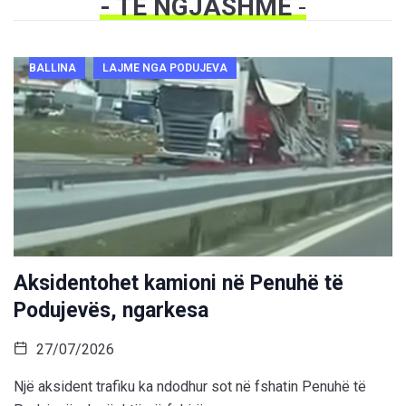
- TË NGJASHME
-
BALLINA
LAJME NGA PODUJEVA
Aksidentohet kamioni në Penuhë të
Podujevës, ngarkesa
27/07/2026
Një aksident trafiku ka ndodhur sot në fshatin Penuhë të