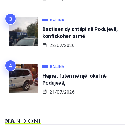
BALLINA
Bastisen dy shtëpi në Podujevë,
konfiskohen armë
22/07/2026
BALLINA
Hajnat futen në një lokal në
Podujevë,
21/07/2026
NA
NDIQNI