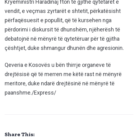
Kryeministri Haradinaj fton të gjithë qytetarët e
vendit, e veçmas zyrtarët e shtetit, përkatësisht
përfaqësuesit e popullit, që të kursehen nga
përdorimi i diskursit të dhunshëm, njëherësh të
debatojnë në mënyrë të qytetëruar për të gjitha
çështjet, duke shmangur dhunën dhe agresionin.
Qeveria e Kosovës u bën thirrje organeve të
drejtësisë që të merren me këtë rast në mënyrë
meritore, duke ndarë drejtësinë në mënyrë të
paanshme./Express/
Share This: