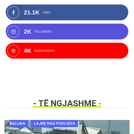
21.1K
LIKES
2K
FOLLOWERS
4K
SUBSCRIBERS
- TË NGJASHME
-
BALLINA
LAJME NGA PODUJEVA