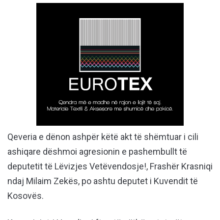
Qeveria e dënon ashpër këtë akt të shëmtuar i cili
ashiqare dëshmoi agresionin e pashembullt të
deputetit të Lëvizjes Vetëvendosje!, Frashër Krasniqi
ndaj Milaim Zekës, po ashtu deputet i Kuvendit të
Kosovës.