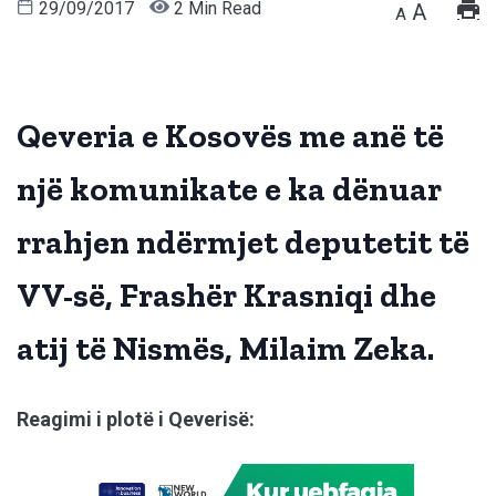
29/09/2017
2 Min Read
A
A
Qeveria e Kosovës me anë të
një komunikate e ka dënuar
rrahjen ndërmjet deputetit të
VV-së, Frashër Krasniqi dhe
atij të Nismës, Milaim Zeka.
Reagimi i plotë i Qeverisë: