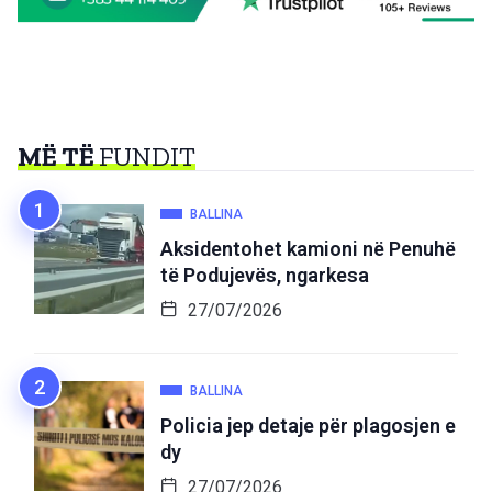
MË TË
FUNDIT
BALLINA
Aksidentohet kamioni në Penuhë
të Podujevës, ngarkesa
27/07/2026
BALLINA
Policia jep detaje për plagosjen e
dy
27/07/2026