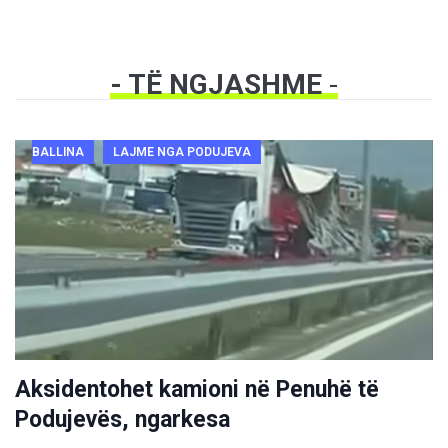
- TË NGJASHME
-
BALLINA
LAJME NGA PODUJEVA
Aksidentohet kamioni në Penuhë të
Podujevës, ngarkesa