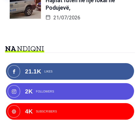
Hajnat futen në një lokal në
Podujevë,
21/07/2026
NA
NDIQNI
21.1K
LIKES
2K
FOLLOWERS
4K
SUBSCRIBERS