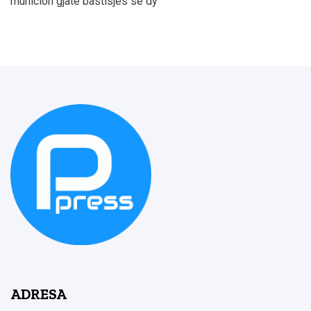
municion gjatë bastisjes së dy
ADRESA