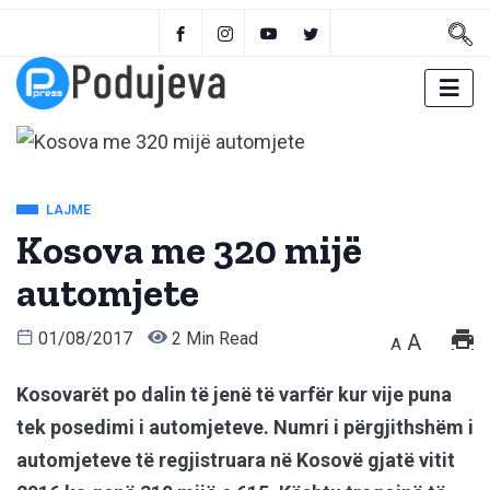
LAJME
Kosova me 320 mijë
automjete
01/08/2017
2 Min Read
A
A
Kosovarët po dalin të jenë të varfër kur vije puna
tek posedimi i automjeteve. Numri i përgjithshëm i
automjeteve të regjistruara në Kosovë gjatë vitit