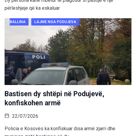
Dy persona kanë mbetur të plagosur si pasojë e një
përleshjeje që ka eskaluar
BALLINA
LAJME NGA PODUJEVA
Bastisen dy shtëpi në Podujevë,
konfiskohen armë
22/07/2026
Policia e Kosovës ka konfiskuar disa armë zjarri dhe