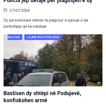
Policia jep detaje për plagosjen e dy
27/07/2026
Dy persona kanë mbetur të plagosur si pasojë e një
përleshjeje që ka eskaluar
BALLINA
LAJME NGA PODUJEVA
Bastisen dy shtëpi në Podujevë,
konfiskohen armë