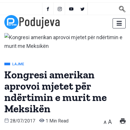
LAJME
Kongresi amerikan
aprovoi mjetet për
ndërtimin e murit me
Meksikën
28/07/2017
1 Min Read
A
A