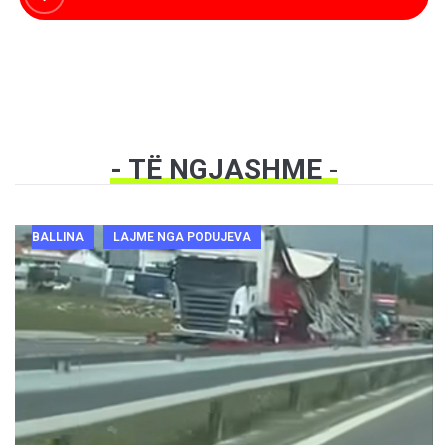
- TË NGJASHME
-
BALLINA
LAJME NGA PODUJEVA