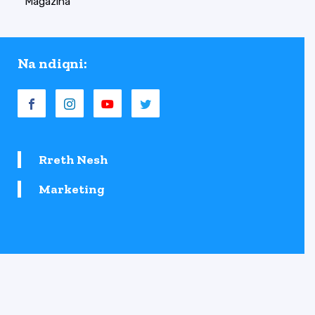
Magazina
Na ndiqni:
Rreth Nesh
Marketing