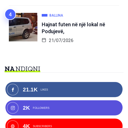
BALLINA
Hajnat futen në një lokal në
Podujevë,
21/07/2026
NA
NDIQNI
21.1K
LIKES
2K
FOLLOWERS
4K
SUBSCRIBERS