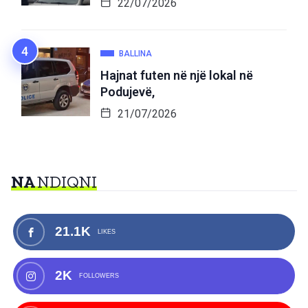
22/07/2026
BALLINA
Hajnat futen në një lokal në
Podujevë,
21/07/2026
NA
NDIQNI
21.1K
LIKES
2K
FOLLOWERS