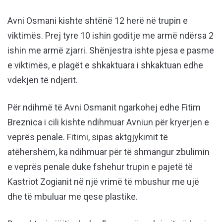
Avni Osmani kishte shtënë 12 herë në trupin e
viktimës. Prej tyre 10 ishin goditje me armë ndërsa 2
ishin me armë zjarri. Shënjestra ishte pjesa e pasme
e viktimës, e plagët e shkaktuara i shkaktuan edhe
vdekjen të ndjerit.
Për ndihmë të Avni Osmanit ngarkohej edhe Fitim
Breznica i cili kishte ndihmuar Avniun për kryerjen e
veprës penale. Fitimi, sipas aktgjykimit të
atëhershëm, ka ndihmuar për të shmangur zbulimin
e veprës penale duke fshehur trupin e pajetë të
Kastriot Zogianit në një vrimë të mbushur me ujë
dhe të mbuluar me qese plastike.