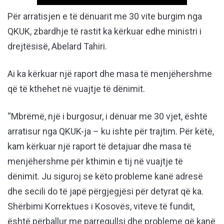
Për arratisjen e të dënuarit me 30 vite burgim nga
QKUK, zbardhje të rastit ka kërkuar edhe ministri i
drejtësisë, Abelard Tahiri.
Ai ka kërkuar një raport dhe masa të menjëhershme
që të kthehet në vuajtje të dënimit.
“Mbrëmë, një i burgosur, i dënuar me 30 vjet, është
arratisur nga QKUK-ja – ku ishte për trajtim. Për këtë,
kam kërkuar një raport të detajuar dhe masa të
menjëhershme për kthimin e tij në vuajtje të
dënimit. Ju siguroj se këto probleme kanë adresë
dhe secili do të japë përgjegjësi për detyrat që ka.
Shërbimi Korrektues i Kosovës, viteve të fundit,
është përballur me parregullsi dhe probleme që kanë