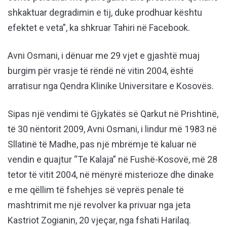
shkaktuar degradimin e tij, duke prodhuar kështu
efektet e veta”, ka shkruar Tahiri në Facebook.
Avni Osmani, i dënuar me 29 vjet e gjashtë muaj
burgim për vrasje të rëndë në vitin 2004, është
arratisur nga Qendra Klinike Universitare e Kosovës.
Sipas një vendimi të Gjykatës së Qarkut në Prishtinë,
të 30 nëntorit 2009, Avni Osmani, i lindur më 1983 në
Sllatinë të Madhe, pas një mbrëmje të kaluar në
vendin e quajtur “Te Kalaja” në Fushë-Kosovë, më 28
tetor të vitit 2004, në mënyrë misterioze dhe dinake
e me qëllim të fshehjes së veprës penale të
mashtrimit me një revolver ka privuar nga jeta
Kastriot Zogianin, 20 vjeçar, nga fshati Harilaq.