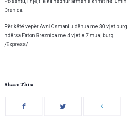
Po ashtu, i njëjti e ka hedhur armën e krimit në lumin
Drenica.
Për këtë vepër Avni Osmani u dënua me 30 vjet burg
ndërsa Faton Breznica me 4 vjet e 7 muaj burg.
/Express/
Share This: