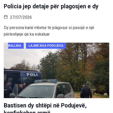
Policia jep detaje për plagosjen e dy
27/07/2026
Dy persona kanë mbetur të plagosur si pasojë e një
përleshjeje që ka eskaluar
BALLINA
LAJME NGA PODUJEVA
Bastisen dy shtëpi në Podujevë,