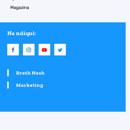
Magazina
Na ndiqni:
Rreth Nesh
Marketing