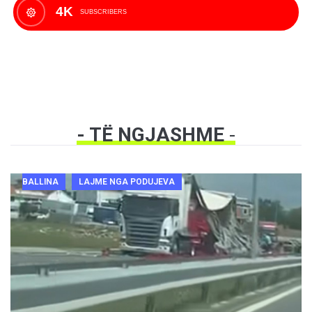
4K
SUBSCRIBERS
- TË NGJASHME
-
BALLINA
LAJME NGA PODUJEVA