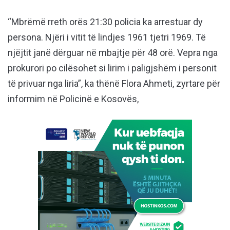
“Mbrëmë rreth orës 21:30 policia ka arrestuar dy
persona. Njëri i vitit të lindjes 1961 tjetri 1969. Të
njëjtit janë dërguar në mbajtje për 48 orë. Vepra nga
prokurori po cilësohet si lirim i paligjshëm i personit
të privuar nga liria”, ka thënë Flora Ahmeti, zyrtare për
informim në Policinë e Kosovës,