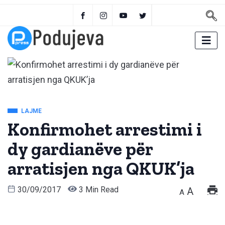
LAJME
Konfirmohet arrestimi i
dy gardianëve për
arratisjen nga QKUK’ja
30/09/2017
3 Min Read
A
A