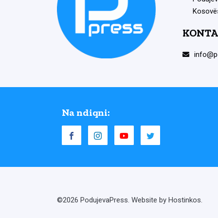
Kosovë
KONTA
info@p
Na ndiqni:
©2026 PodujevaPress. Website by Hostinkos.