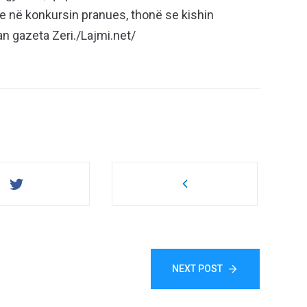
ve në konkursin pranues, thonë se kishin
an gazeta Zeri./Lajmi.net/
NEXT POST