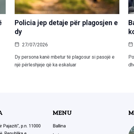
ë
Policia jep detaje për plagosjen e
B
dy
k
27/07/2026
Dy persona kanë mbetur të plagosur si pasojë e
Po
një përleshjeje që ka eskaluar
dh
A
MENU
M
ir Pajaziti", p.n. 11000
Ballina
ë, Republika e