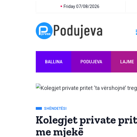
Friday 07/08/2026
BALLINA
PODUJEVA
LAJME
SHËNDETËSI
Kolegjet private prit
me mjekë