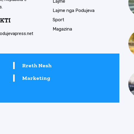
Lajme
s.
Lajme nga Podujeva
KTI
Sport
Magazina
odujevapress.net
Rreth Nesh
Marketing