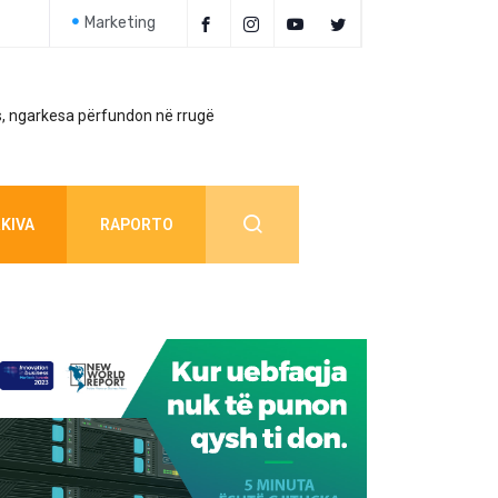
Marketing
, ngarkesa përfundon në rrugë
Policia jep detaj
KIVA
RAPORTO