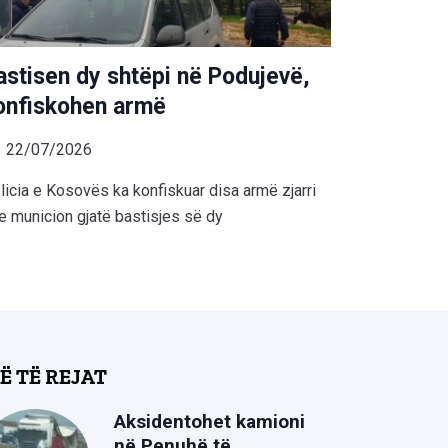
astisen dy shtëpi në Podujevë,
onfiskohen armë
22/07/2026
licia e Kosovës ka konfiskuar disa armë zjarri
e municion gjatë bastisjes së dy
Ë TË REJAT
Aksidentohet kamioni
në Penuhë të