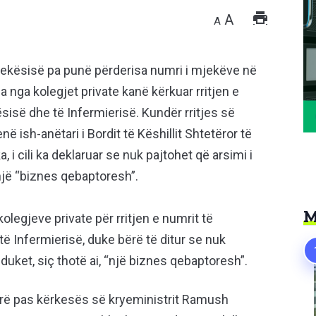
A
A
jekësisë pa punë përderisa numri i mjekëve në
sa nga kolegjet private kanë kërkuar rritjen e
sisë dhe të Infermierisë. Kundër rritjes së
 ish-anëtari i Bordit të Këshillit Shtetëror të
 i cili ka deklaruar se nuk pajtohet që arsimi i
 një “biznes qebaptoresh”.
M
legjeve private për rritjen e numrit të
ë Infermierisë, duke bërë të ditur se nuk
 duket, siç thotë ai, “një biznes qebaptoresh”.
rë pas kërkesës së kryeministrit Ramush