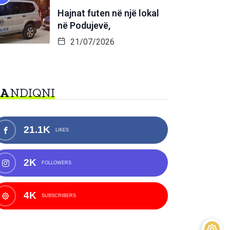
Hajnat futen në një lokal
në Podujevë,
21/07/2026
NA
NDIQNI
21.1K
LIKES
2K
FOLLOWERS
4K
SUBSCRIBERS