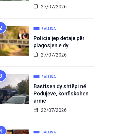
27/07/2026
BALLINA
Policia jep detaje për
plagosjen e dy
27/07/2026
BALLINA
Bastisen dy shtëpi në
Podujevë, konfiskohen
armë
22/07/2026
BALLINA