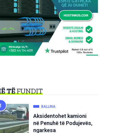
Ë TË
FUNDIT
BALLINA
Aksidentohet kamioni
në Penuhë të Podujevës,
ngarkesa