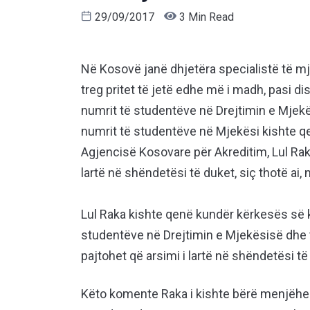
29/09/2017
3 Min Read
Në Kosovë janë dhjetëra specialistë të m
treg pritet të jetë edhe më i madh, pasi di
numrit të studentëve në Drejtimin e Mjekë
numrit të studentëve në Mjekësi kishte qenë
Agjencisë Kosovare për Akreditim, Lul Raka,
lartë në shëndetësi të duket, siç thotë ai,
Lul Raka kishte qenë kundër kërkesës së ko
studentëve në Drejtimin e Mjekësisë dhe t
pajtohet që arsimi i lartë në shëndetësi të
Këto komente Raka i kishte bërë menjëhe