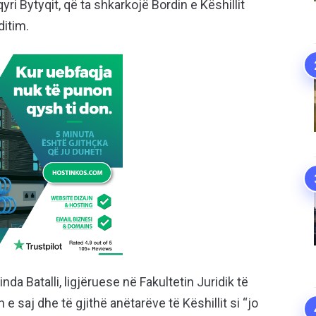
yri Bytyqit, që ta shkarkojë Bordin e Këshillit
ditim.
inda Batalli, ligjëruese në Fakultetin Juridik të
 e saj dhe të gjithë anëtarëve të Këshillit si “jo