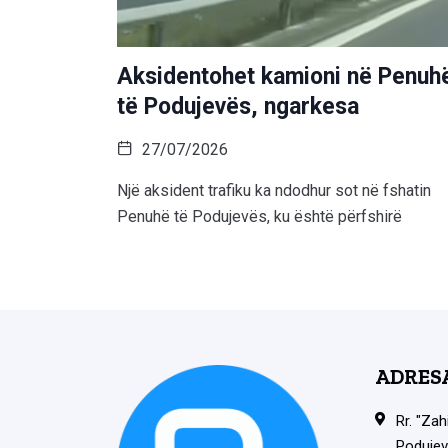
Aksidentohet kamioni në Penuh
të Podujevës, ngarkesa
27/07/2026
Një aksident trafiku ka ndodhur sot në fshatin
Penuhë të Podujevës, ku është përfshirë
ADRES
Rr. "Zah
Podujev