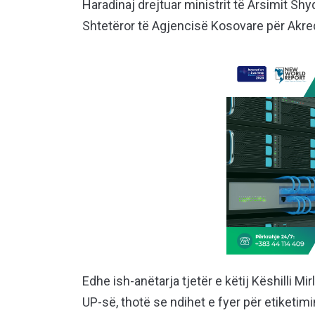
Haradinaj drejtuar ministrit të Arsimit Shyq
Shtetëror të Agjencisë Kosovare për Akre
Edhe ish-anëtarja tjetër e këtij Këshilli Mirl
UP-së, thotë se ndihet e fyer për etiketimin