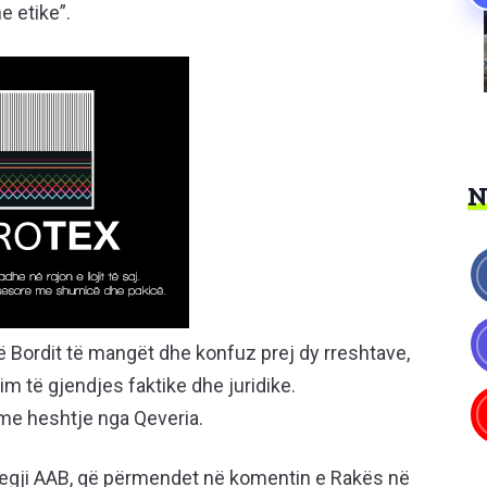
 etike”.
ë Bordit të mangët dhe konfuz prej dy rreshtave,
tim të gjendjes faktike dhe juridike.
 me heshtje nga Qeveria.
olegji AAB, që përmendet në komentin e Rakës në