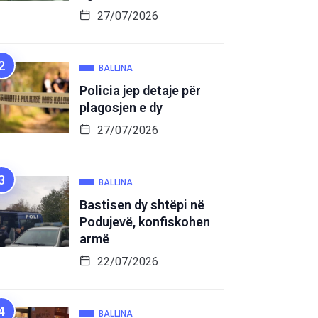
27/07/2026
BALLINA
Policia jep detaje për
plagosjen e dy
27/07/2026
BALLINA
Bastisen dy shtëpi në
Podujevë, konfiskohen
armë
22/07/2026
BALLINA