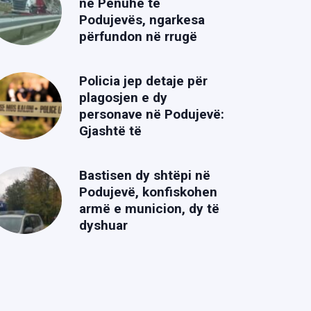
në Penuhë të
Podujevës, ngarkesa
përfundon në rrugë
Policia jep detaje për
plagosjen e dy
personave në Podujevë:
Gjashtë të
Bastisen dy shtëpi në
Podujevë, konfiskohen
armë e municion, dy të
dyshuar