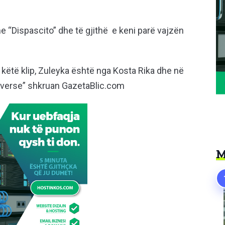
 “Dispascito” dhe të gjithë e keni parë vajzën
 këtë klip, Zuleyka është nga Kosta Rika dhe në
Universe” shkruan GazetaBlic.com
M