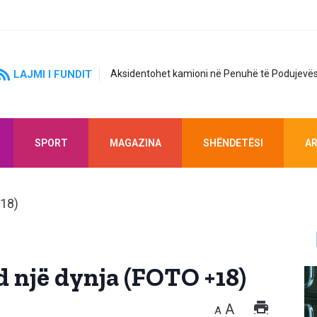
LAJMI I FUNDIT
Aksidentohet kamioni në Penuhë të Podujevës
SPORT
MAGAZINA
SHËNDETËSI
AR
d një dynja (FOTO +18)
A
A