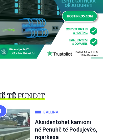
Ë TË
FUNDIT
BALLINA
Aksidentohet kamioni
në Penuhë të Podujevës,
ngarkesa