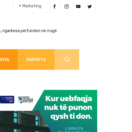
Marketing
, ngarkesa përfundon në rrugë
Policia jep detaj
KIVA
RAPORTO