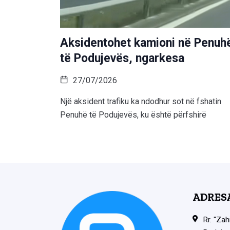
Aksidentohet kamioni në Penuh
të Podujevës, ngarkesa
27/07/2026
Një aksident trafiku ka ndodhur sot në fshatin
Penuhë të Podujevës, ku është përfshirë
ADRES
Rr. "Zah