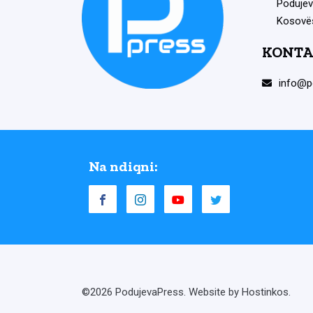
Podujev
Kosovë
KONTA
info@p
Na ndiqni:
©2026 PodujevaPress. Website by Hostinkos.