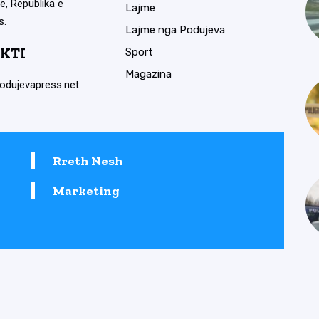
ë, Republika e
Lajme
s.
Lajme nga Podujeva
KTI
Sport
Magazina
odujevapress.net
Rreth Nesh
Marketing