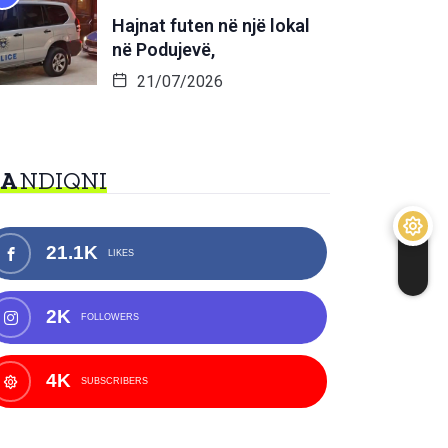
Hajnat futen në një lokal
në Podujevë,
21/07/2026
NA
NDIQNI
21.1K
LIKES
2K
FOLLOWERS
4K
SUBSCRIBERS