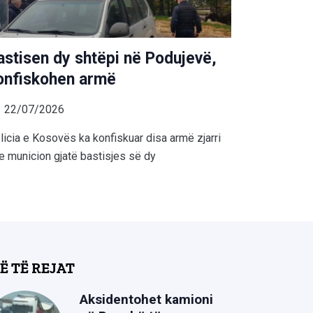
astisen dy shtëpi në Podujevë,
onfiskohen armë
22/07/2026
licia e Kosovës ka konfiskuar disa armë zjarri
e municion gjatë bastisjes së dy
Ë TË REJAT
Aksidentohet kamioni