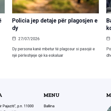
ë
Policia jep detaje për plagosjen e
B
dy
k
27/07/2026
Dy persona kanë mbetur të plagosur si pasojë e
Po
një përleshjeje që ka eskaluar
dh
A
MENU
M
ir Pajaziti", p.n. 11000
Ballina