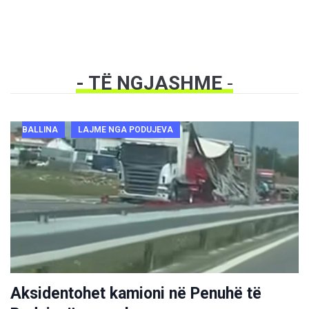
- TË NGJASHME
-
BALLINA
LAJME NGA PODUJEVA
Aksidentohet kamioni në Penuhë të