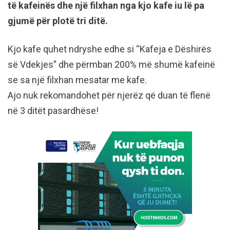
të kafeinës dhe një filxhan nga kjo kafe iu lë pa
gjumë për plotë tri ditë.
Kjo kafe quhet ndryshe edhe si “Kafeja e Dëshirës
së Vdekjes” dhe përmban 200% më shumë kafeinë
se sa një filxhan mesatar me kafe.
Ajo nuk rekomandohet për njerëz që duan të flenë
në 3 ditët pasardhëse!