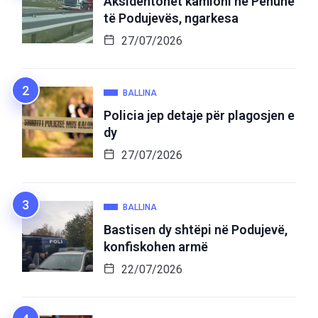
Aksidentohet kamioni në Penuhë
të Podujevës, ngarkesa
27/07/2026
BALLINA
Policia jep detaje për plagosjen e
dy
27/07/2026
BALLINA
Bastisen dy shtëpi në Podujevë,
konfiskohen armë
22/07/2026