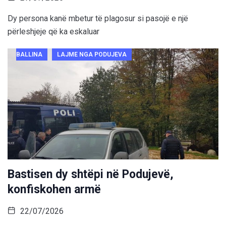
Dy persona kanë mbetur të plagosur si pasojë e një
përleshjeje që ka eskaluar
BALLINA
LAJME NGA PODUJEVA
Bastisen dy shtëpi në Podujevë,
konfiskohen armë
22/07/2026