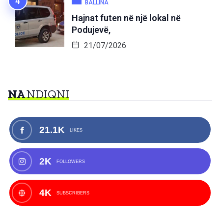
BALLINA
Hajnat futen në një lokal në
Podujevë,
21/07/2026
NA
NDIQNI
21.1K
LIKES
2K
FOLLOWERS
4K
SUBSCRIBERS