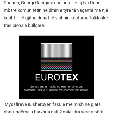
Dhëndri, Georgi Georgiev dhe nusja e tij Iva ftuan
mbarë komunitetin në ditën e tyre të veçantë me një
kusht – të gjithë duhet të vishnin kostume folklorike
tradicionale bullgare.
Mysafirëve iu shërbyen fasule me mish në pjata
dheu, ndërsa u harxhua gati 2 mijë litra verë e bërë