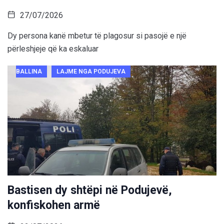
27/07/2026
Dy persona kanë mbetur të plagosur si pasojë e një
përleshjeje që ka eskaluar
BALLINA
LAJME NGA PODUJEVA
Bastisen dy shtëpi në Podujevë,
konfiskohen armë