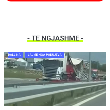
- TË NGJASHME
-
BALLINA
LAJME NGA PODUJEVA