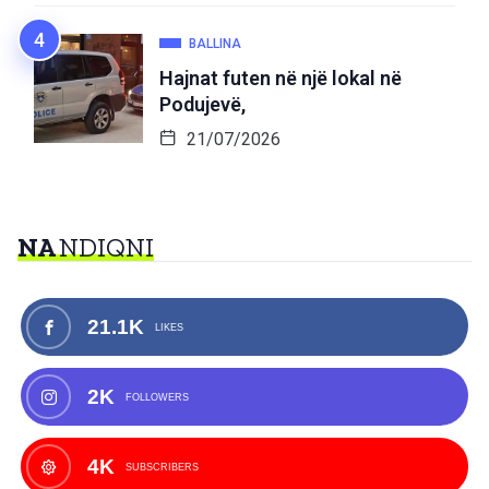
BALLINA
Hajnat futen në një lokal në
Podujevë,
21/07/2026
NA
NDIQNI
21.1K
LIKES
2K
FOLLOWERS
4K
SUBSCRIBERS