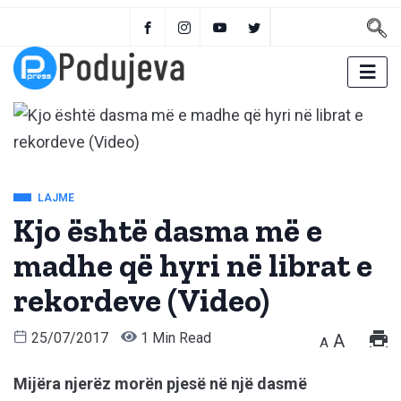
LAJME
Kjo është dasma më e
madhe që hyri në librat e
rekordeve (Video)
25/07/2017
1 Min Read
A
A
Mijëra njerëz morën pjesë në një dasmë