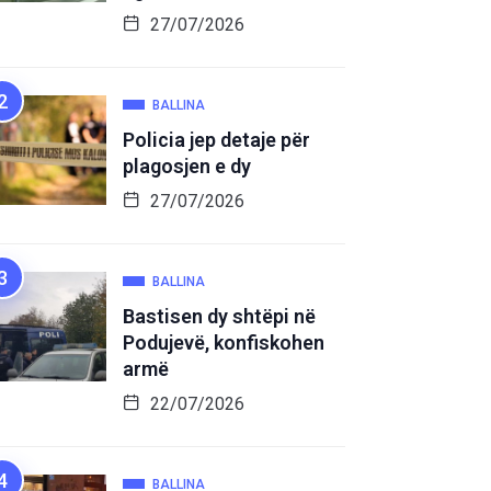
27/07/2026
BALLINA
Policia jep detaje për
plagosjen e dy
27/07/2026
BALLINA
Bastisen dy shtëpi në
Podujevë, konfiskohen
armë
22/07/2026
BALLINA