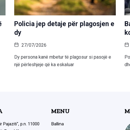
ë
Policia jep detaje për plagosjen e
B
dy
k
27/07/2026
Dy persona kanë mbetur të plagosur si pasojë e
Po
një përleshjeje që ka eskaluar
dh
A
MENU
M
ir Pajaziti", p.n. 11000
Ballina