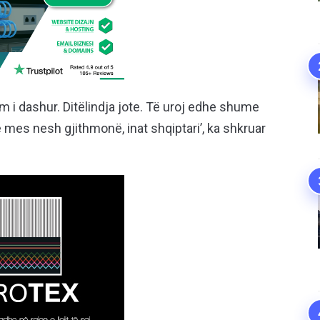
im i dashur. Ditëlindja jote. Të uroj edhe shume
e mes nesh gjithmonë, inat shqiptari’, ka shkruar