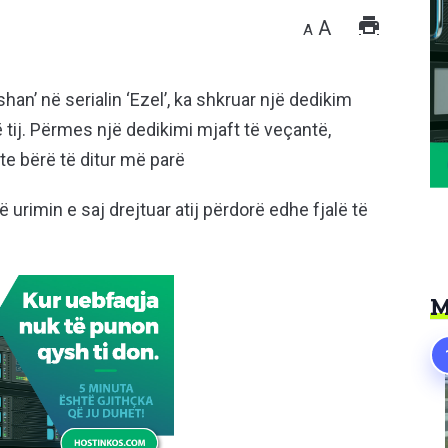
A
A
an’ në serialin ‘Ezel’, ka shkruar një dedikim
 tij. Përmes një dedikimi mjaft të veçantë,
hte bërë të ditur më parë
ë urimin e saj drejtuar atij përdorë edhe fjalë të
M