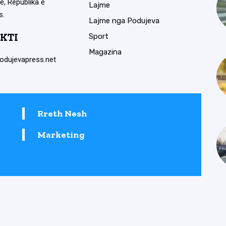
ë, Republika e
Lajme
s.
Lajme nga Podujeva
KTI
Sport
Magazina
odujevapress.net
Rreth Nesh
Marketing