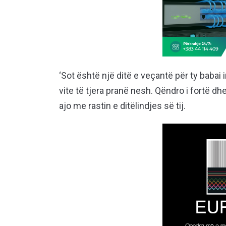
‘Sot është një ditë e veçantë për ty babai 
vite të tjera pranë nesh. Qëndro i fortë dh
ajo me rastin e ditëlindjes së tij.