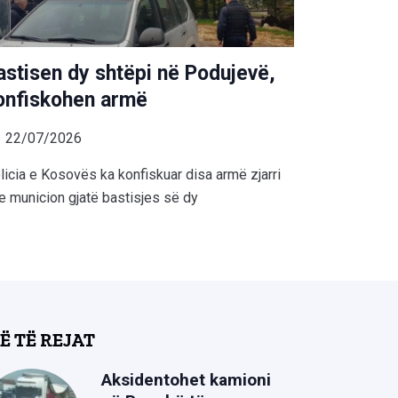
astisen dy shtëpi në Podujevë,
onfiskohen armë
22/07/2026
licia e Kosovës ka konfiskuar disa armë zjarri
e municion gjatë bastisjes së dy
Ë TË REJAT
Aksidentohet kamioni