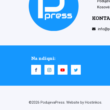
Podujev
Kosovë
KONTA
info@p
Na ndiqni:
©2026 PodujevaPress. Website by Hostinkos.