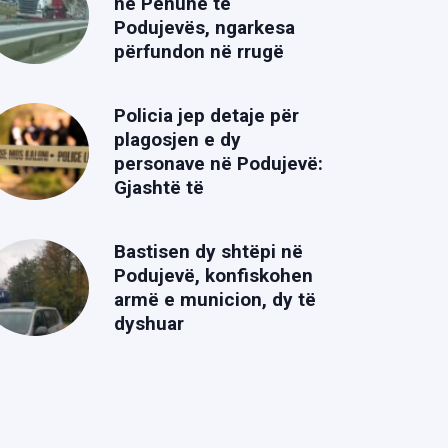
në Penuhë të
Podujevës, ngarkesa
përfundon në rrugë
Policia jep detaje për
plagosjen e dy
personave në Podujevë:
Gjashtë të
Bastisen dy shtëpi në
Podujevë, konfiskohen
armë e municion, dy të
dyshuar