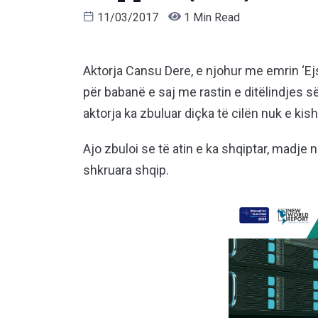
11/03/2017
1 Min Read
Aktorja Cansu Dere, e njohur me emrin ‘Ejsh
për babanë e saj me rastin e ditëlindjes së
aktorja ka zbuluar diçka të cilën nuk e kis
Ajo zbuloi se të atin e ka shqiptar, madje n
shkruara shqip.