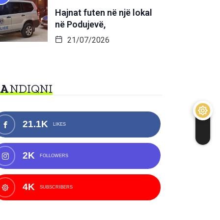
Hajnat futen në një lokal
në Podujevë,
21/07/2026
NA
NDIQNI
21.1K
LIKES
2K
FOLLOWERS
4K
SUBSCRIBERS