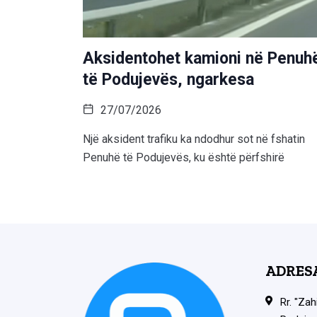
Aksidentohet kamioni në Penuh
të Podujevës, ngarkesa
27/07/2026
Një aksident trafiku ka ndodhur sot në fshatin
Penuhë të Podujevës, ku është përfshirë
ADRES
Rr. "Zah