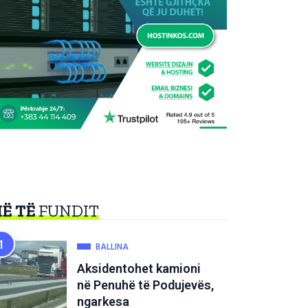
Ë TË
FUNDIT
BALLINA
Aksidentohet kamioni
në Penuhë të Podujevës,
ngarkesa