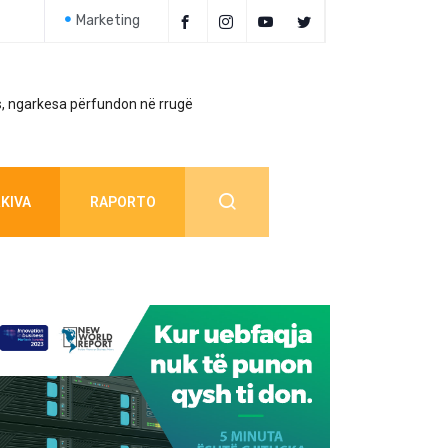
Marketing
, ngarkesa përfundon në rrugë
Policia jep detaj
KIVA
RAPORTO