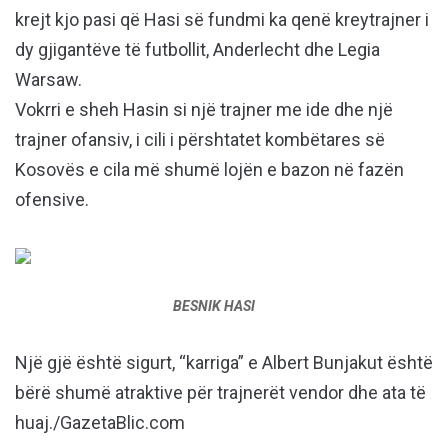
krejt kjo pasi që Hasi së fundmi ka qenë kreytrajner i
dy gjigantëve të futbollit, Anderlecht dhe Legia
Warsaw.
Vokrri e sheh Hasin si një trajner me ide dhe një
trajner ofansiv, i cili i përshtatet kombëtares së
Kosovës e cila më shumë lojën e bazon në fazën
ofensive.
BESNIK HASI
Një gjë është sigurt, “karriga” e Albert Bunjakut është
bërë shumë atraktive për trajnerët vendor dhe ata të
huaj./GazetaBlic.com