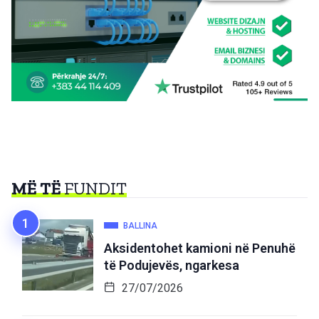
MË TË
FUNDIT
BALLINA
Aksidentohet kamioni në Penuhë
të Podujevës, ngarkesa
27/07/2026