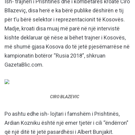
Ish- trajneri i Prishtinës dhe i kombëtares kroate Ciro
Bllazeviç, disa herë e ka bërë publike dëshirën e tij
për t’u bërë selektor i reprezentacionit të Kosovës.
Madje, kroati disa muaj më parë në një intervistë
kishte deklaruar që nëse ai bëhet trajner i Kosovës,
më shumë gjasa Kosova do të jetë pjesëmarrëse në
kampionatin botëror “Rusia 2018”, shkruan
GazetaBlic.com.
CIRO BLAZEVIC
Po ashtu edhe ish- lojtari i famshëm i Prishtinës,
Ardian Kozniku është një emer tjetër i cili “ëndërron”
që një ditë të jetë pasardhësi i Albert Bunjakit.