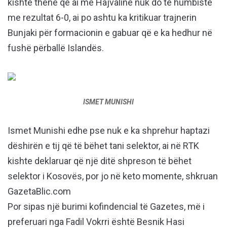
kishte thënë që ai me Hajvalinë nuk do të humbiste
me rezultat 6-0, ai po ashtu ka kritikuar trajnerin
Bunjaki për formacionin e gabuar që e ka hedhur në
fushë përballë Islandës.
ISMET MUNISHI
Ismet Munishi edhe pse nuk e ka shprehur haptazi
dëshirën e tij që të bëhet tani selektor, ai në RTK
kishte deklaruar që një ditë shpreson të bëhet
selektor i Kosovës, por jo në keto momente, shkruan
GazetaBlic.com
Por sipas një burimi kofindencial të Gazetes, më i
preferuari nga Fadil Vokrri është Besnik Hasi