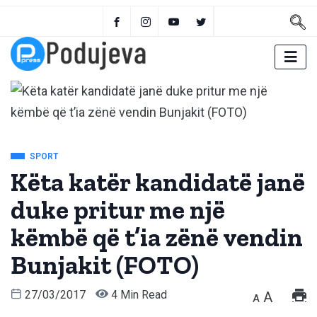
SPORT
Këta katër kandidatë janë
duke pritur me një
këmbë që t’ia zënë vendin
Bunjakit (FOTO)
27/03/2017
4 Min Read
A
A