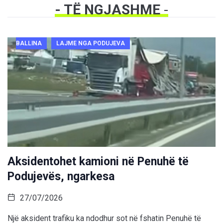
- TË NGJASHME
-
BALLINA
LAJME NGA PODUJEVA
Aksidentohet kamioni në Penuhë të
Podujevës, ngarkesa
27/07/2026
Një aksident trafiku ka ndodhur sot në fshatin Penuhë të