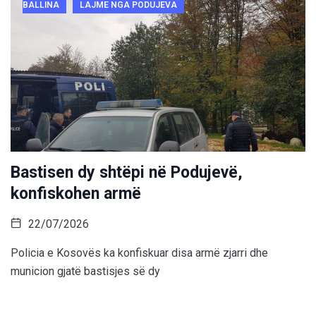
BALLINA
LAJME NGA PODUJEVA
Bastisen dy shtëpi në Podujevë,
konfiskohen armë
22/07/2026
Policia e Kosovës ka konfiskuar disa armë zjarri dhe
municion gjatë bastisjes së dy