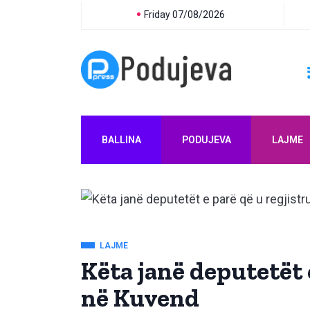
Friday 07/08/2026
BALLINA
PODUJEVA
LAJME
LAJME
Këta janë deputetët 
në Kuvend