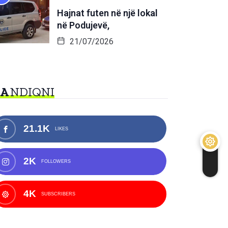
Hajnat futen në një lokal
në Podujevë,
21/07/2026
NA
NDIQNI
21.1K
LIKES
2K
FOLLOWERS
4K
SUBSCRIBERS