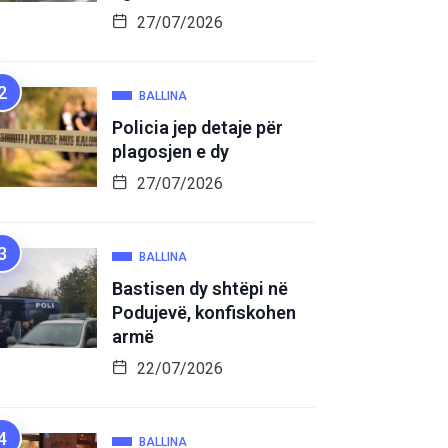
27/07/2026
BALLINA
Policia jep detaje për
plagosjen e dy
27/07/2026
BALLINA
Bastisen dy shtëpi në
Podujevë, konfiskohen
armë
22/07/2026
BALLINA