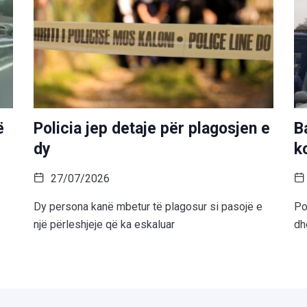
ë
Policia jep detaje për plagosjen e
B
dy
k
27/07/2026
Dy persona kanë mbetur të plagosur si pasojë e
Po
një përleshjeje që ka eskaluar
dh