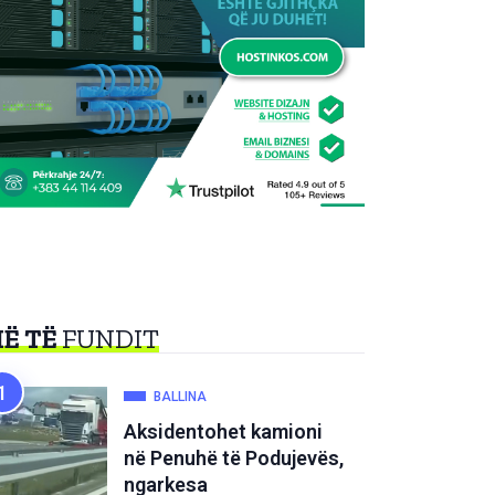
Ë TË
FUNDIT
BALLINA
Aksidentohet kamioni
në Penuhë të Podujevës,
ngarkesa