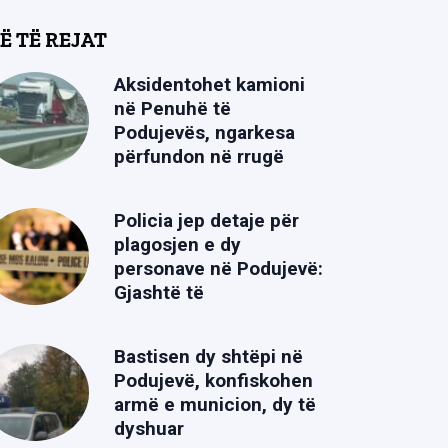
Ë TË REJAT
Aksidentohet kamioni
në Penuhë të
Podujevës, ngarkesa
përfundon në rrugë
Policia jep detaje për
plagosjen e dy
personave në Podujevë:
Gjashtë të
Bastisen dy shtëpi në
Podujevë, konfiskohen
armë e municion, dy të
dyshuar