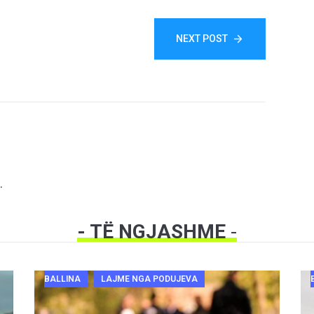
NEXT POST
.
- TË NGJASHME
-
BALLINA
LAJME NGA PODUJEVA