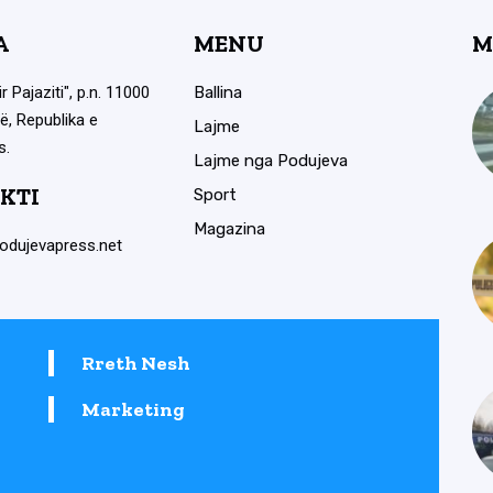
A
MENU
M
ir Pajaziti", p.n. 11000
Ballina
ë, Republika e
Lajme
s.
Lajme nga Podujeva
KTI
Sport
Magazina
odujevapress.net
Rreth Nesh
Marketing