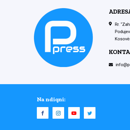
ADRES
Rr. "Zah
Podujev
Kosovë
KONTA
info@p
Na ndiqni: