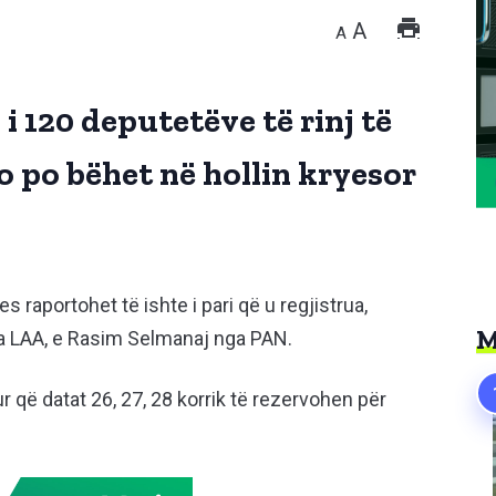
A
A
 i 120 deputetëve të rinj të
o po bëhet në hollin kryesor
 raportohet të ishte i pari që u regjistrua,
M
nga LAA, e Rasim Selmanaj nga PAN.
r që datat 26, 27, 28 korrik të rezervohen për