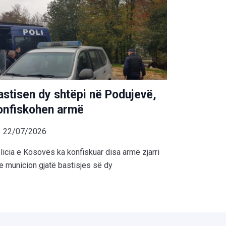
astisen dy shtëpi në Podujevë,
onfiskohen armë
22/07/2026
licia e Kosovës ka konfiskuar disa armë zjarri
e municion gjatë bastisjes së dy