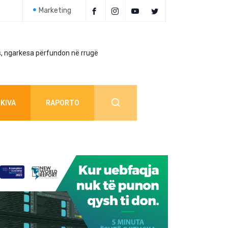
Marketing
, ngarkesa përfundon në rrugë
Policia jep detaj
KIVA
RAPORTO