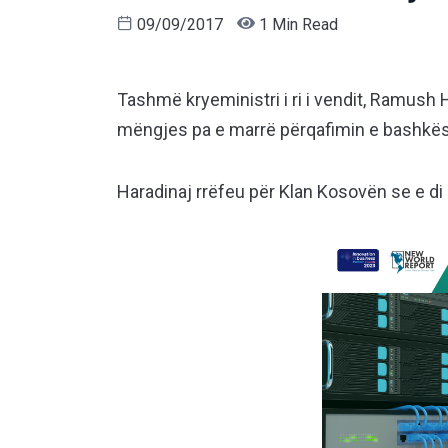
09/09/2017
1 Min Read
Tashmë kryeministri i ri i vendit, Ramush H
mëngjes pa e marrë përqafimin e bashkësho
Haradinaj rrëfeu për Klan Kosovën se e di 