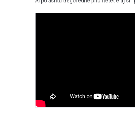
Ai po ashtu tregoi edhe prioritetet e tij si 