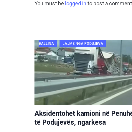
You must be
logged in
to post a comment
BALLINA
LAJME NGA PODUJEVA
Aksidentohet kamioni në Penuh
të Podujevës, ngarkesa