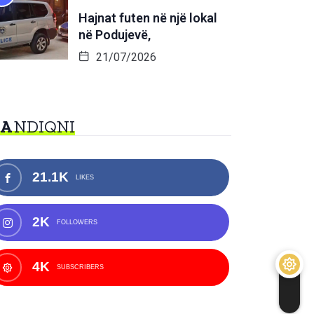
Hajnat futen në një lokal
në Podujevë,
21/07/2026
NA
NDIQNI
21.1K
LIKES
2K
FOLLOWERS
4K
SUBSCRIBERS