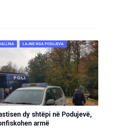
BALLINA
LAJME NGA PODUJEVA
astisen dy shtëpi në Podujevë,
onfiskohen armë