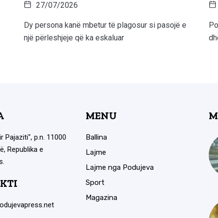
27/07/2026
Dy persona kanë mbetur të plagosur si pasojë e
Po
një përleshjeje që ka eskaluar
dh
A
MENU
M
ir Pajaziti", p.n. 11000
Ballina
ë, Republika e
Lajme
s.
Lajme nga Podujeva
KTI
Sport
Magazina
odujevapress.net