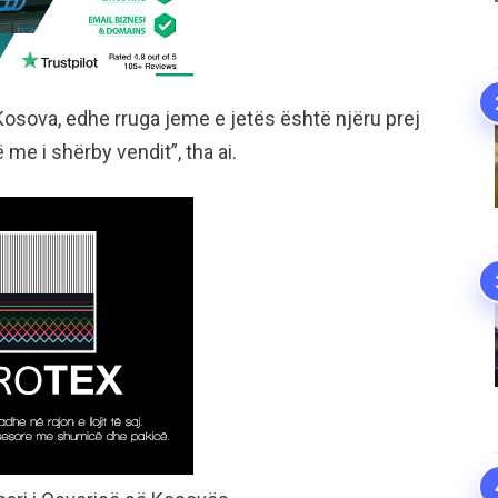
 Kosova, edhe rruga jeme e jetës është njëru prej
me i shërby vendit”, tha ai.