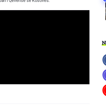
i pari i Qeverisë së Kosovës.