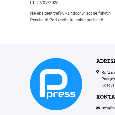
27/07/2026
Një aksident trafiku ka ndodhur sot në fshatin
Penuhë të Podujevës, ku është përfshirë
ADRES
Rr. "Zah
Podujev
Kosovë
KONTA
info@p