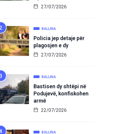
27/07/2026
BALLINA
Policia jep detaje për
plagosjen e dy
27/07/2026
BALLINA
Bastisen dy shtëpi në
Podujevë, konfiskohen
armë
22/07/2026
BALLINA