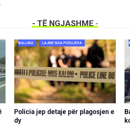
.
- TË NGJASHME
-
BALLINA
LAJME NGA PODUJEVA
ë
Policia jep detaje për plagosjen e
B
dy
k