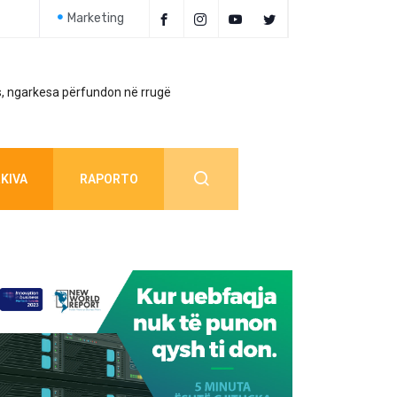
Marketing
, ngarkesa përfundon në rrugë
Policia jep detaj
KIVA
RAPORTO