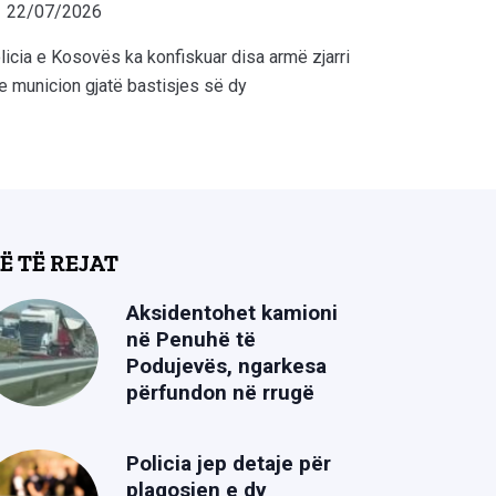
22/07/2026
licia e Kosovës ka konfiskuar disa armë zjarri
e municion gjatë bastisjes së dy
Ë TË REJAT
Aksidentohet kamioni
në Penuhë të
Podujevës, ngarkesa
përfundon në rrugë
Policia jep detaje për
plagosjen e dy