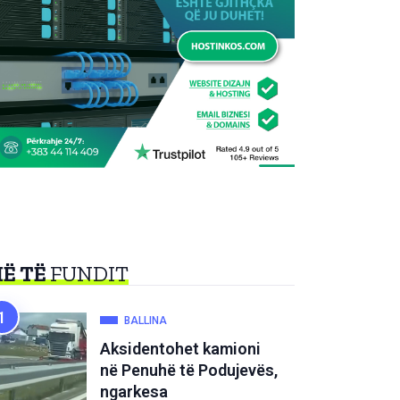
Ë TË
FUNDIT
BALLINA
Aksidentohet kamioni
në Penuhë të Podujevës,
ngarkesa