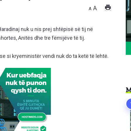
A
A
aradinaj nuk u nis prej shtëpisë së tij në
rtes, Anitës dhe tre fëmijëve të tij.
se si kryeministër vendi nuk do ta ketë të lehtë.
M