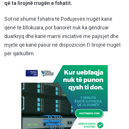
që ta lirojnë rrugën e fshatit.
Sot në shumë fshatra të Podujevës rrugët kanë
qenë të bllokuara, por banorët nuk ka qëndruar
duarkryq dhe kanë marrë iniciativë me pajisjet dhe
mjete që kanë pasur në dispozicion t’i lirojnë rrugët
për qarkullim.