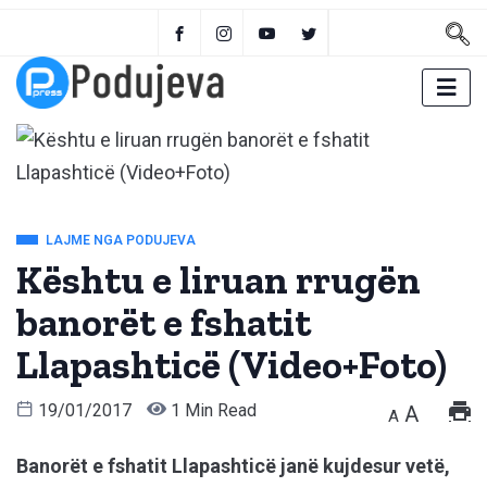
LAJME NGA PODUJEVA
Kështu e liruan rrugën
banorët e fshatit
Llapashticë (Video+Foto)
19/01/2017
1 Min Read
A
A
Banorët e fshatit Llapashticë janë kujdesur vetë,