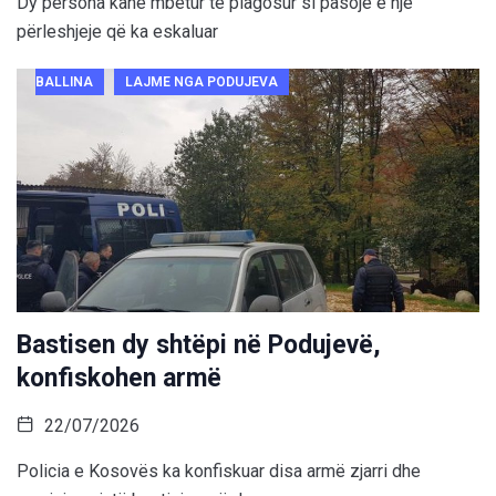
Dy persona kanë mbetur të plagosur si pasojë e një
përleshjeje që ka eskaluar
BALLINA
LAJME NGA PODUJEVA
Bastisen dy shtëpi në Podujevë,
konfiskohen armë
22/07/2026
Policia e Kosovës ka konfiskuar disa armë zjarri dhe