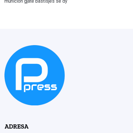
municion gjatë bastisjes së dy
ADRESA