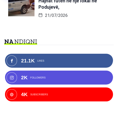
Hajnat futen në një lokal në
Podujevë,
21/07/2026
NA
NDIQNI
21.1K
LIKES
2K
FOLLOWERS
4K
SUBSCRIBERS