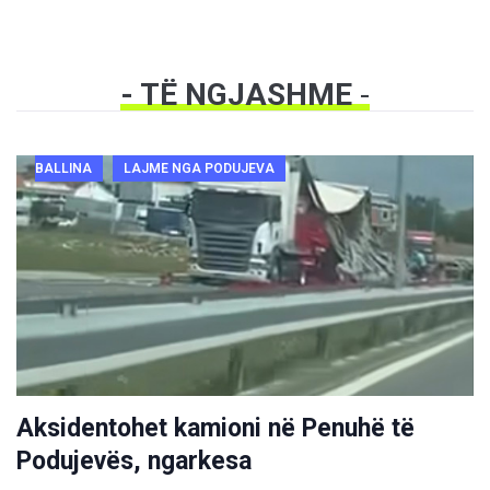
- TË NGJASHME
-
BALLINA
LAJME NGA PODUJEVA
Aksidentohet kamioni në Penuhë të
Podujevës, ngarkesa