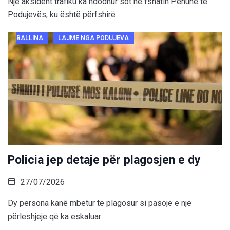
Një aksident trafiku ka ndodhur sot në fshatin Penuhë të
Podujevës, ku është përfshirë
BALLINA
LAJME NGA PODUJEVA
Policia jep detaje për plagosjen e dy
27/07/2026
Dy persona kanë mbetur të plagosur si pasojë e një
përleshjeje që ka eskaluar