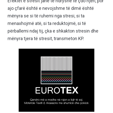
Efektet e stresit janë të ndryshe te çdo njeri, por
ajo çfarë është e nevojshme të dimë është
mënyra se si të ruhemi nga stresi, si ta
menaxhojmë atë, si ta reduktojmë, si të
përballemi ndaj tij, çka e shkakton stresin dhe
mënyra tjera të stresit, transmeton KP.