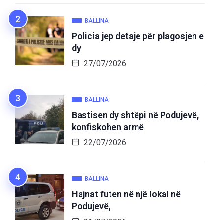
BALLINA
Policia jep detaje për plagosjen e
dy
27/07/2026
BALLINA
Bastisen dy shtëpi në Podujevë,
konfiskohen armë
22/07/2026
BALLINA
Hajnat futen në një lokal në
Podujevë,