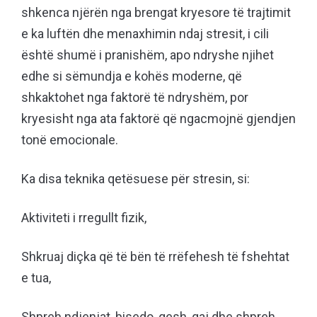
shkenca njërën nga brengat kryesore të trajtimit
e ka luftën dhe menaxhimin ndaj stresit, i cili
është shumë i pranishëm, apo ndryshe njihet
edhe si sëmundja e kohës moderne, që
shkaktohet nga faktorë të ndryshëm, por
kryesisht nga ata faktorë që ngacmojnë gjendjen
tonë emocionale.
Ka disa teknika qetësuese për stresin, si:
Aktiviteti i rregullt fizik,
Shkruaj diçka që të bën të rrëfehesh të fshehtat
e tua,
Shpreh ndjenjat, bisedo, qesh, qaj dhe shpreh