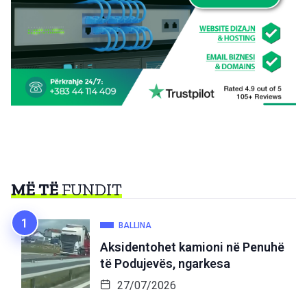
MË TË
FUNDIT
BALLINA
Aksidentohet kamioni në Penuhë
të Podujevës, ngarkesa
27/07/2026