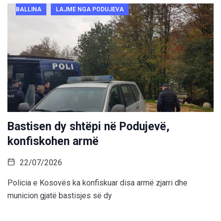
BALLINA
LAJME NGA PODUJEVA
Bastisen dy shtëpi në Podujevë,
konfiskohen armë
22/07/2026
Policia e Kosovës ka konfiskuar disa armë zjarri dhe
municion gjatë bastisjes së dy