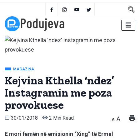
MAGAZINA
Kejvina Kthella ‘ndez’
Instagramin me poza
provokuese
30/01/2018
2 Min Read
A
A
E mori famën në emisionin “Xing” të Ermal