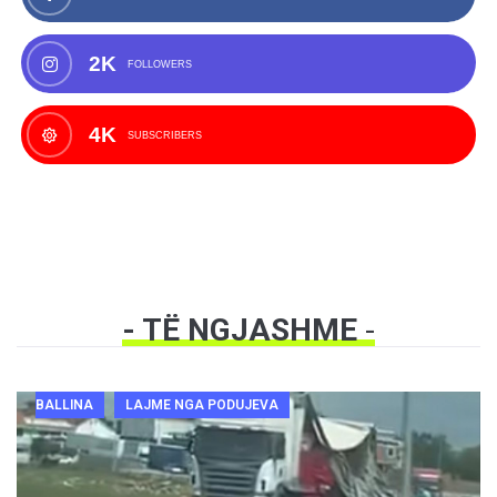
2K
FOLLOWERS
4K
SUBSCRIBERS
- TË NGJASHME
-
BALLINA
LAJME NGA PODUJEVA