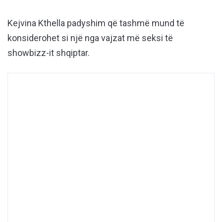
Kejvina Kthella padyshim që tashmë mund të
konsiderohet si një nga vajzat më seksi të
showbizz-it shqiptar.