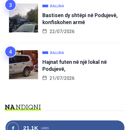
BALLINA
Bastisen dy shtëpi në Podujevë,
konfiskohen armë
22/07/2026
BALLINA
Hajnat futen në një lokal në
Podujevë,
21/07/2026
NA
NDIQNI
21.1K
LIKES