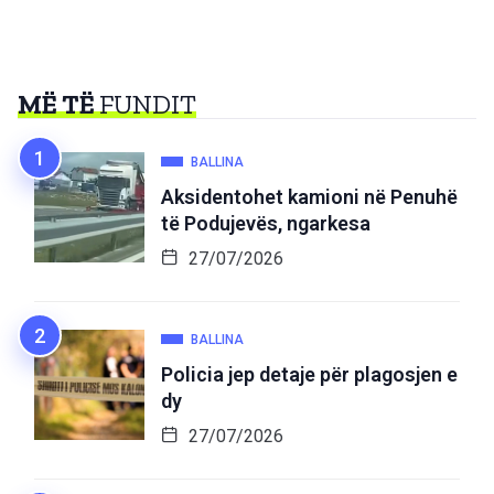
MË TË
FUNDIT
BALLINA
Aksidentohet kamioni në Penuhë
të Podujevës, ngarkesa
27/07/2026
BALLINA
Policia jep detaje për plagosjen e
dy
27/07/2026