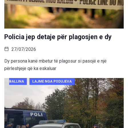
Policia jep detaje për plagosjen e dy
27/07/2026
Dy persona kanë mbetur të plagosur si pasojë e një
përleshjeje që ka eskaluar
BALLINA
LAJME NGA PODUJEVA