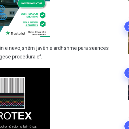
rimin e nevojshëm javën e ardhshme para seancës
ngesë procedurale”.