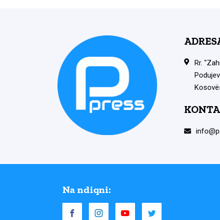
ADRES
Rr. "Zah
Podujev
Kosovë
KONTA
info@p
Na ndiqni: