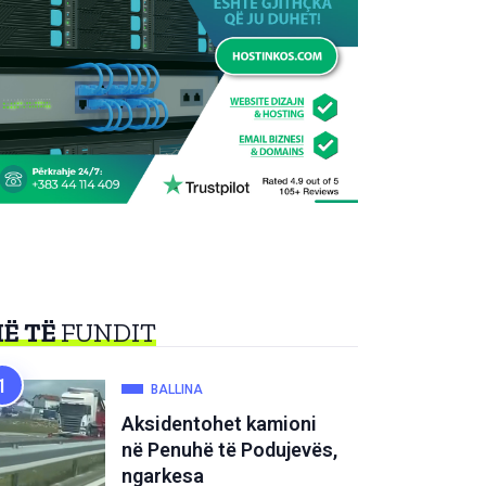
Ë TË
FUNDIT
BALLINA
Aksidentohet kamioni
në Penuhë të Podujevës,
ngarkesa