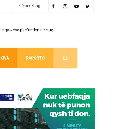
Marketing
, ngarkesa përfundon në rrugë
Policia jep detaj
KIVA
RAPORTO