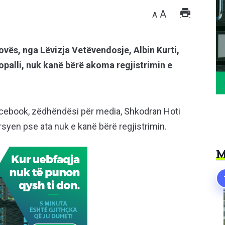
A
A
ovës, nga Lëvizja Vetëvendosje, Albin Kurti,
opalli, nuk kanë bërë akoma regjistrimin e
facebook, zëdhëndësi për media, Shkodran Hoti
rsyen pse ata nuk e kanë bërë regjistrimin.
M