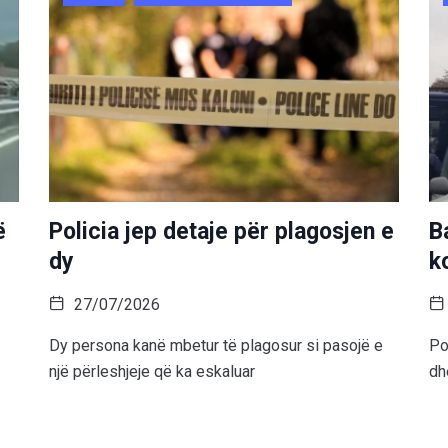
ë
Policia jep detaje për plagosjen e
B
dy
k
27/07/2026
Dy persona kanë mbetur të plagosur si pasojë e
Po
një përleshjeje që ka eskaluar
dh