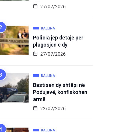
27/07/2026
BALLINA
Policia jep detaje për
plagosjen e dy
27/07/2026
BALLINA
Bastisen dy shtëpi në
Podujevë, konfiskohen
armë
22/07/2026
BALLINA