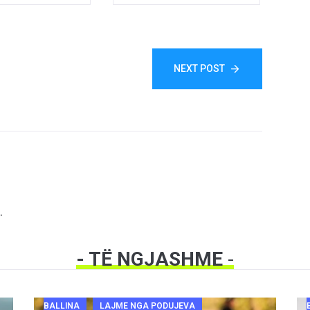
NEXT POST
.
- TË NGJASHME
-
BALLINA
LAJME NGA PODUJEVA