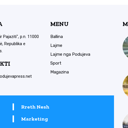
A
MENU
M
ir Pajaziti", p.n. 11000
Ballina
ë, Republika e
Lajme
s.
Lajme nga Podujeva
KTI
Sport
Magazina
odujevapress.net
Rreth Nesh
Marketing