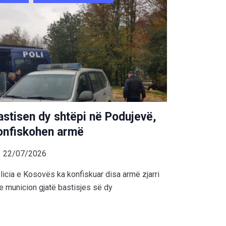
astisen dy shtëpi në Podujevë,
onfiskohen armë
22/07/2026
licia e Kosovës ka konfiskuar disa armë zjarri
e municion gjatë bastisjes së dy