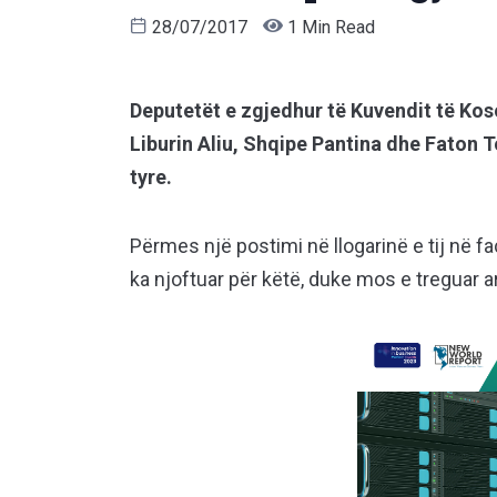
28/07/2017
1 Min Read
Deputetët e zgjedhur të Kuvendit të Kos
Liburin Aliu, Shqipe Pantina dhe Faton T
tyre.
Përmes një postimi në llogarinë e tij në 
ka njoftuar për këtë, duke mos e treguar a