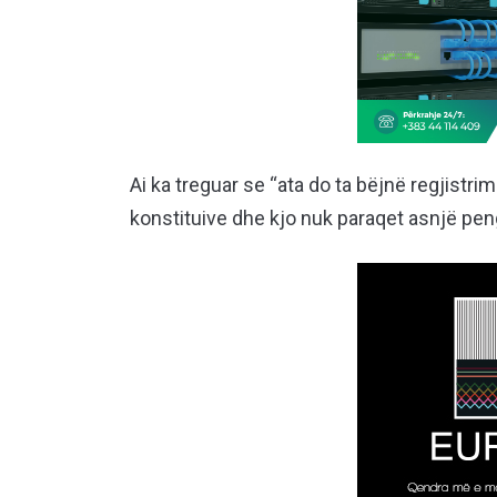
Ai ka treguar se “ata do ta bëjnë regjist
konstituive dhe kjo nuk paraqet asnjë pe