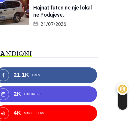
Hajnat futen në një lokal
në Podujevë,
21/07/2026
NA
NDIQNI
21.1K
LIKES
2K
FOLLOWERS
4K
SUBSCRIBERS