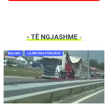
- TË NGJASHME
-
BALLINA
LAJME NGA PODUJEVA