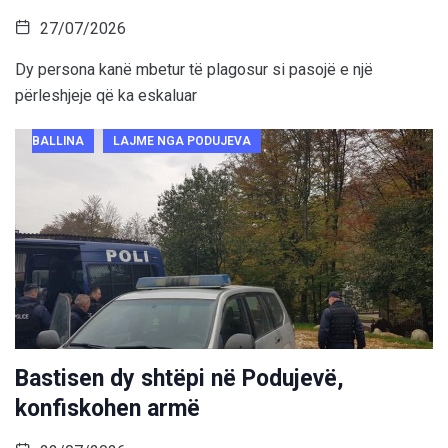
27/07/2026
Dy persona kanë mbetur të plagosur si pasojë e një
përleshjeje që ka eskaluar
BALLINA
LAJME NGA PODUJEVA
Bastisen dy shtëpi në Podujevë,
konfiskohen armë