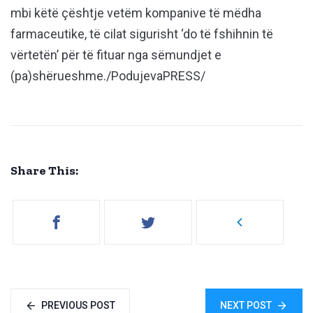
mbi këtë çështje vetëm kompanive të mëdha
farmaceutike, të cilat sigurisht ‘do të fshihnin të
vërtetën’ për të fituar nga sëmundjet e
(pa)shërueshme./PodujevaPRESS/
Share This:
PREVIOUS POST
NEXT POST