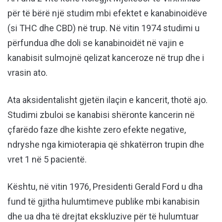
për të bërë një studim mbi efektet e kanabinoidëve
(si THC dhe CBD) në trup. Në vitin 1974 studimi u
përfundua dhe doli se kanabinoidët në vajin e
kanabisit sulmojnë qelizat kanceroze në trup dhe i
vrasin ato.
Ata aksidentalisht gjetën ilaçin e kancerit, thotë ajo.
Studimi zbuloi se kanabisi shëronte kancerin në
çfarëdo faze dhe kishte zero efekte negative,
ndryshe nga kimioterapia që shkatërron trupin dhe
vret 1 në 5 pacientë.
Kështu, në vitin 1976, Presidenti Gerald Ford u dha
fund të gjitha hulumtimeve publike mbi kanabisin
dhe ua dha të drejtat ekskluzive për të hulumtuar