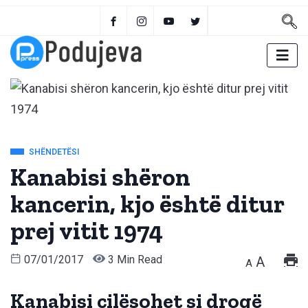
SHËNDETËSI
Kanabisi shëron
kancerin, kjo është ditur
prej vitit 1974
07/01/2017
3 Min Read
A
A
Kanabisi cilësohet si drogë