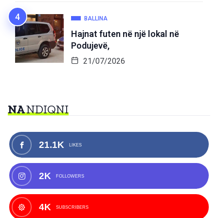
BALLINA
Hajnat futen në një lokal në
Podujevë,
21/07/2026
NA
NDIQNI
21.1K
LIKES
2K
FOLLOWERS
4K
SUBSCRIBERS