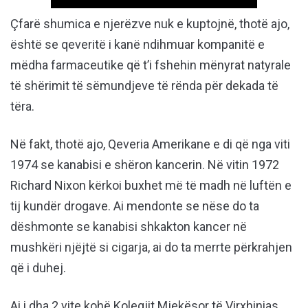
Çfarë shumica e njerëzve nuk e kuptojnë, thotë ajo,
është se qeveritë i kanë ndihmuar kompanitë e
mëdha farmaceutike që t’i fshehin mënyrat natyrale
të shërimit të sëmundjeve të rënda për dekada të
tëra.
Në fakt, thotë ajo, Qeveria Amerikane e di që nga viti
1974 se kanabisi e shëron kancerin. Në vitin 1972
Richard Nixon kërkoi buxhet më të madh në luftën e
tij kundër drogave. Ai mendonte se nëse do ta
dëshmonte se kanabisi shkakton kancer në
mushkëri njëjtë si cigarja, ai do ta merrte përkrahjen
që i duhej.
Ai i dha 2 vite kohë Kolegjit Mjekësor të Virxhinias