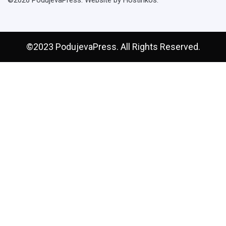
©2026 PodujevaPress. Website by Hostinkos.
©2023 PodujevaPress. All Rights Reserved.