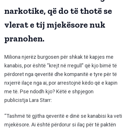
narkotike, që do të thotë se
vlerat e tij mjekësore nuk
pranohen.
Miliona njerëz burgosen për shkak të kapjes me
kanabis, por është “krejt në rregull” që kjo bimë të
përdoret nga qeveritë dhe kompanitë e tyre për të
nxjerrë ilaçe nga ai, por arrestojnë këdo që e kapin
me të. Pse ndodh kjo? Këtë e shpjegon
publicistja Lara Starr:
“Tashmë të gjitha qeveritë e dinë se kanabisi ka veti
mjekësore. Ai është përdorur si ilaç për të paktën