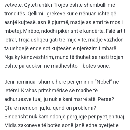
vetvete. Qyteti antik i Trojës është shembulli më
tronditës. Qëllimi i grekëve kur e rrënuan ishte që
asnjë kujtesë, asnjë gjurmë, madje as emri të mos i
mbetej. Mirëpo, ndodhi pikërisht e kundërta. Falë artit
letrar, Troja ushqeu gati tre mijë vite, madje vazhdon
ta ushqejë ende sot kujtesën e njerëzimit mbarë.
Nga ky këndvështrim, mund të thuhet se rasti trojan
është paradoksi më madhështor i botës sonë.
Jeni nominuar shumë herë për çmimin “Nobel” në
letërsi. Krahas pritshmërisë së madhe të
adhuruesve tuaj, ju nuk e keni marrë atë. Përse?
Çfarë mendoni ju, ku qëndron problemi?
Sinqerisht nuk kam ndonjë përgjigje për pyetjen tuaj.
Midis zakoneve të botës sonë janë edhe pyetjet e