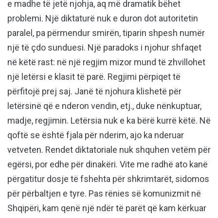
e madhe të jetë njohja, aq më dramatik bëhet
problemi. Një diktaturë nuk e duron dot autoritetin
paralel, pa përmendur smirën, tiparin shpesh numër
një të çdo sunduesi. Një paradoks i njohur shfaqet
në këtë rast: në një regjim mizor mund të zhvillohet
një letërsi e klasit të parë. Regjimi përpiqet të
përfitojë prej saj. Janë të njohura klishetë për
letërsinë që e nderon vendin, etj., duke nënkuptuar,
madje, regjimin. Letërsia nuk e ka bërë kurrë këtë. Në
qoftë se është fjala për nderim, ajo ka nderuar
vetveten. Rendet diktatoriale nuk shquhen vetëm për
egërsi, por edhe për dinakëri. Vite me radhë ato kanë
përgatitur dosje të fshehta për shkrimtarët, sidomos
për përbaltjen e tyre. Pas rënies së komunizmit në
Shqipëri, kam qenë një ndër të parët që kam kërkuar