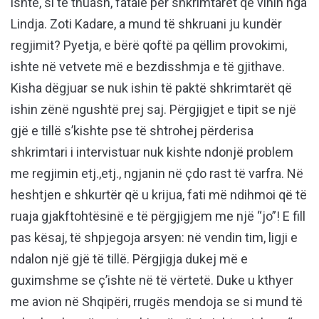
ishte, si të thuash, fatale për shkrimtarët që vinin nga
Lindja. Zoti Kadare, a mund të shkruani ju kundër
regjimit? Pyetja, e bërë qoftë pa qëllim provokimi,
ishte në vetvete më e bezdisshmja e të gjithave.
Kisha dëgjuar se nuk ishin të paktë shkrimtarët që
ishin zënë ngushtë prej saj. Përgjigjet e tipit se një
gjë e tillë s’kishte pse të shtrohej përderisa
shkrimtari i intervistuar nuk kishte ndonjë problem
me regjimin etj.,etj., ngjanin në çdo rast të varfra. Në
heshtjen e shkurtër që u krijua, fati më ndihmoi që të
ruaja gjakftohtësinë e të përgjigjem me një “jo”! E fill
pas kësaj, të shpjegoja arsyen: në vendin tim, ligji e
ndalon një gjë të tillë. Përgjigja dukej më e
guximshme se ç’ishte në të vërtetë. Duke u kthyer
me avion në Shqipëri, rrugës mendoja se si mund të