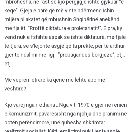
mbrohesha, në rast se kjo përgjigje ishte gjykuar “e
keqe”. Gjëja e parë që më vinte ndërmend ishin
mijëra pllakatet që mbushnin Shqipërinë anekënd
me fjalët: “Rroftë diktatura e proletariatit!”. E pra, ky
vend nuk e fshihte aspak se ishte diktaturë, me fjalë
të tjera, se s’lejonte asgjë që ta prekte, për të ardhur
gjer te ndalimi me ligj i “propagandës borgjeze”, etj.,
etj.
Me veprën letrare ka qenë më lehtë apo më
vështirë?
Kjo varej nga rrethanat. Nga viti 1970 e gjer në rënien
e komunizmit, pavarësisht nga njohja dhe pranimi në
botën perëndimore, unë quhesha shkrimtar i
realizmit socialist. Këtij emërtimi nuk i jepja asnjë