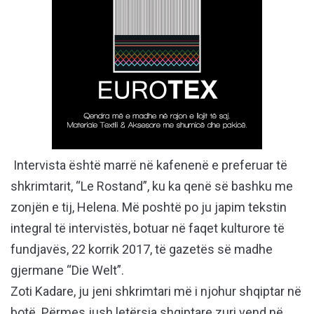
Intervista është marrë në kafenenë e preferuar të
shkrimtarit, “Le Rostand”, ku ka qenë së bashku me
zonjën e tij, Helena. Më poshtë po ju japim tekstin
integral të intervistës, botuar në faqet kulturore të
fundjavës, 22 korrik 2017, të gazetës së madhe
gjermane “Die Welt”.
Zoti Kadare, ju jeni shkrimtari më i njohur shqiptar në
botë. Përmes jush letërsia shqiptare zuri vend në