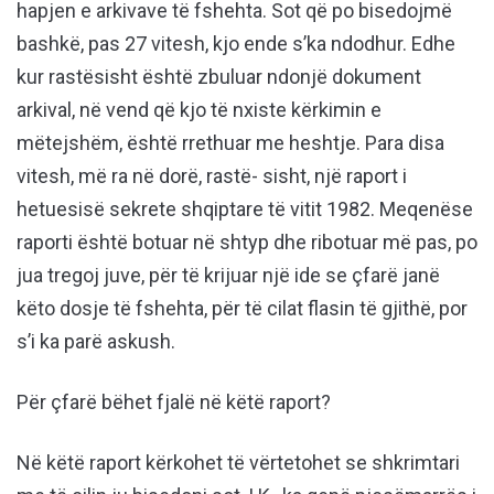
hapjen e arkivave të fshehta. Sot që po bisedojmë
bashkë, pas 27 vitesh, kjo ende s’ka ndodhur. Edhe
kur rastësisht është zbuluar ndonjë dokument
arkival, në vend që kjo të nxiste kërkimin e
mëtejshëm, është rrethuar me heshtje. Para disa
vitesh, më ra në dorë, rastë- sisht, një raport i
hetuesisë sekrete shqiptare të vitit 1982. Meqenëse
raporti është botuar në shtyp dhe ribotuar më pas, po
jua tregoj juve, për të krijuar një ide se çfarë janë
këto dosje të fshehta, për të cilat flasin të gjithë, por
s’i ka parë askush.
Për çfarë bëhet fjalë në këtë raport?
Në këtë raport kërkohet të vërtetohet se shkrimtari