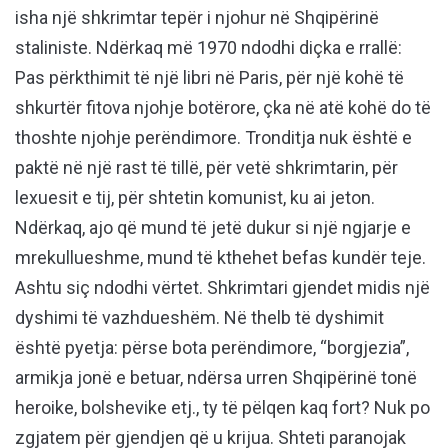
isha një shkrimtar tepër i njohur në Shqipërinë
staliniste. Ndërkaq më 1970 ndodhi diçka e rrallë:
Pas përkthimit të një libri në Paris, për një kohë të
shkurtër fitova njohje botërore, çka në atë kohë do të
thoshte njohje perëndimore. Tronditja nuk është e
paktë në një rast të tillë, për vetë shkrimtarin, për
lexuesit e tij, për shtetin komunist, ku ai jeton.
Ndërkaq, ajo që mund të jetë dukur si një ngjarje e
mrekullueshme, mund të kthehet befas kundër teje.
Ashtu siç ndodhi vërtet. Shkrimtari gjendet midis një
dyshimi të vazhdueshëm. Në thelb të dyshimit
është pyetja: përse bota perëndimore, “borgjezia”,
armikja jonë e betuar, ndërsa urren Shqipërinë tonë
heroike, bolshevike etj., ty të pëlqen kaq fort? Nuk po
zgjatem për gjendjen që u krijua. Shteti paranojak