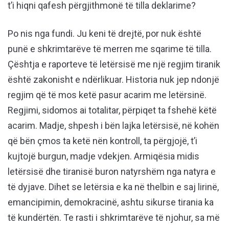
t’i hiqni qafesh përgjithmonë të tilla deklarime?
Po nis nga fundi. Ju keni të drejtë, por nuk është
punë e shkrimtarëve të merren me sqarime të tilla.
Çështja e raporteve të letërsisë me një regjim tiranik
është zakonisht e ndërlikuar. Historia nuk jep ndonjë
regjim që të mos ketë pasur acarim me letërsinë.
Regjimi, sidomos ai totalitar, përpiqet ta fshehë këtë
acarim. Madje, shpesh i bën lajka letërsisë, në kohën
që bën çmos ta ketë nën kontroll, ta përgjojë, t’i
kujtojë burgun, madje vdekjen. Armiqësia midis
letërsisë dhe tiranisë buron natyrshëm nga natyra e
të dyjave. Dihet se letërsia e ka në thelbin e saj lirinë,
emancipimin, demokracinë, ashtu sikurse tirania ka
të kundërtën. Te rasti i shkrimtarëve të njohur, sa më