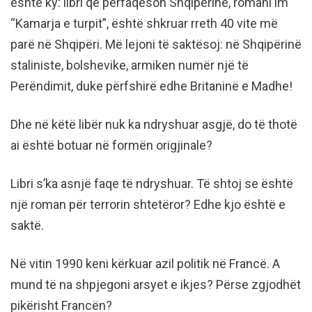
është ky: libri që përfaqëson Shqipërinë, romani im
“Kamarja e turpit”, është shkruar rreth 40 vite më
parë në Shqipëri. Më lejoni të saktësoj: në Shqipërinë
staliniste, bolshevike, armiken numër një të
Perëndimit, duke përfshirë edhe Britaninë e Madhe!
Dhe në këtë libër nuk ka ndryshuar asgjë, do të thotë
ai është botuar në formën origjinale?
Libri s’ka asnjë faqe të ndryshuar. Të shtoj se është
një roman për terrorin shtetëror? Edhe kjo është e
saktë.
Në vitin 1990 keni kërkuar azil politik në Francë. A
mund të na shpjegoni arsyet e ikjes? Përse zgjodhët
pikërisht Francën?