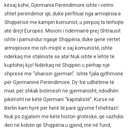
kësaj kohe, Gjermania Perëndimore ishte i vetmi
shtet perëndimor që, duke përfituar nga armiqësia e
Shqipërisë me kampin komunist, u përpoq ta tërhiqte
atë drejt Europës. Misioni i ndërmarrë prej Shtrausit
ishte i pamundur ngaqë Shqipëria, duke qenë vërtet
armiqësore me ish-miqtë e saj komunistë, ishte
ndërkaq më staliniste se ata! Nuk ishte e lehtë të
kuptohej kjo! Ndërkaq në Shqipëri u përhap një
shpresë me “shansin gjerman”. Ishte fjala gjithmonë
për Gjermaninë Perëndimore. Dy-tre udhëtime të
miat, për shkak botimesh në gjermanisht, ndodhën
pikërisht në këtë Gjermani “kapitaliste”. Kurse në
Berlin kam hyrë për herë të parë gjysmë fshehtazi!
Nuk po zgjatem me këtë histori groteske, që vazhdoi
deri në kohën që Shqipëria u gjend, më në fund,