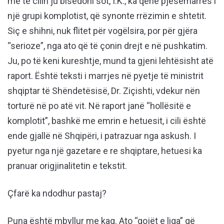
me të cilin ju bisedoni sot, I.K., ka qenë pjesëmarrës i
një grupi komplotist, që synonte rrëzimin e shtetit.
Siç e shihni, nuk flitet për vogëlsira, por për gjëra
“serioze”, nga ato që të çonin drejt e në pushkatim.
Ju, po të keni kureshtje, mund ta gjeni lehtësisht atë
raport. Është teksti i marrjes në pyetje të ministrit
shqiptar të Shëndetësisë, Dr. Ziçishti, vdekur nën
torturë në po atë vit. Në raport janë “hollësitë e
komplotit”, bashkë me emrin e hetuesit, i cili është
ende gjallë në Shqipëri, i patrazuar nga askush. I
pyetur nga një gazetare e re shqiptare, hetuesi ka
pranuar origjinalitetin e tekstit.
Çfarë ka ndodhur pastaj?
Puna është mbyllur me kaq. Ato “gojët e liga” që