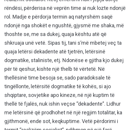
rëndësi, përderisa në veprën time ai nuk lozte ndonjë
rol. Madje e përdorja termin aq natyrshëm saqë
ndonjë nga shokët e ngushtë, gjysmë me shaka, më
thoshte se, me sa dukej, quaja kështu atë që
shkruaja unë vetë. Sipas tij, tani s’më mbetej veç ta
quaja letërsi dekadente atë tjetrën, letërsinë
dogmatike, staliniste, etj. Ndonëse e gjitha kjo dukej
për të qeshur, kishte një thelb të vërtetë. Në
thellësinë time besoja se, sado paradoksale të
tingëllonte, letërsitë dogmatike të kohës, si ajo
shqiptare, sovjetike apo kineze, në një kuptim të
thellë të fjalës, nuk ishin veçse “dekadente”. Lidhur
me letërsinë që prodhohet në një regjim totalitar, ka
gjithmonë, ende sot, keqkuptime. Vetë përdorimi i
termit “realizëm socialist”, ndihmon në një farë