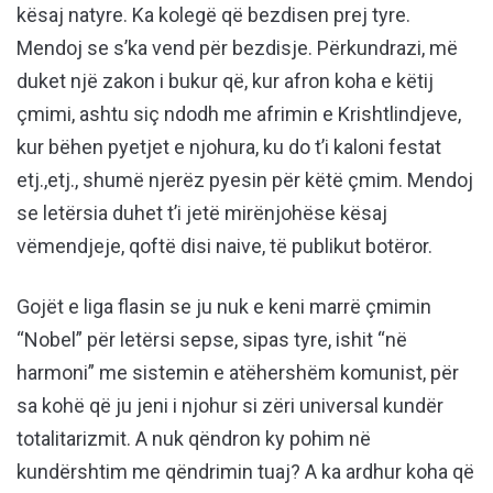
kësaj natyre. Ka kolegë që bezdisen prej tyre.
Mendoj se s’ka vend për bezdisje. Përkundrazi, më
duket një zakon i bukur që, kur afron koha e këtij
çmimi, ashtu siç ndodh me afrimin e Krishtlindjeve,
kur bëhen pyetjet e njohura, ku do t’i kaloni festat
etj.,etj., shumë njerëz pyesin për këtë çmim. Mendoj
se letërsia duhet t’i jetë mirënjohëse kësaj
vëmendjeje, qoftë disi naive, të publikut botëror.
Gojët e liga flasin se ju nuk e keni marrë çmimin
“Nobel” për letërsi sepse, sipas tyre, ishit “në
harmoni” me sistemin e atëhershëm komunist, për
sa kohë që ju jeni i njohur si zëri universal kundër
totalitarizmit. A nuk qëndron ky pohim në
kundërshtim me qëndrimin tuaj? A ka ardhur koha që