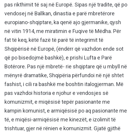
pas rikthimit të saj në Europë. Sipas një tradite, që po
vendosej në Ballkan, dinastia e parë mbretërore
europiano-shqiptare, ka qenë ajo gjermanike, qysh
në vitin 1914, me miratimin e Fuqive të Mëdha. Për
fat të keq, këtë fazë të parë të integrimit të
Shqipërisë në Europë, (ëndërr që vazhdon ende sot
që po bisedojmë bashkë), e prishi Lufta e Parë
Botërore. Pas një mbretë- rie shqiptare që u mbyll në
mënyrë dramatike, Shqipëria përfundoi në një shtet
fashist, i cili ra bashkë me boshtin italogjerman. Më
pas vazhdoi historia e njohur e vendosjes së
komunizmit, e miqësisë tepër pasionante me
kampin komunist, e armiqësisë po aq pasionante me
të, e miqësi-armiqësisë me kinezët, e izolimit të
trishtuar, gjer në rënien e komunizmit. Gjatë gjithë