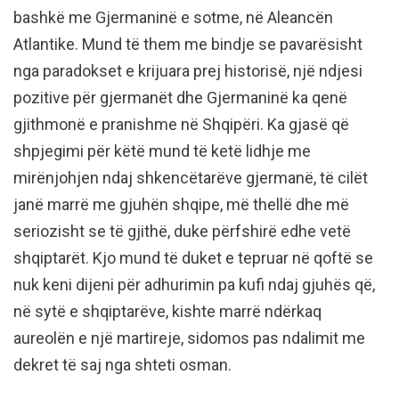
bashkë me Gjermaninë e sotme, në Aleancën
Atlantike. Mund të them me bindje se pavarësisht
nga paradokset e krijuara prej historisë, një ndjesi
pozitive për gjermanët dhe Gjermaninë ka qenë
gjithmonë e pranishme në Shqipëri. Ka gjasë që
shpjegimi për këtë mund të ketë lidhje me
mirënjohjen ndaj shkencëtarëve gjermanë, të cilët
janë marrë me gjuhën shqipe, më thellë dhe më
seriozisht se të gjithë, duke përfshirë edhe vetë
shqiptarët. Kjo mund të duket e tepruar në qoftë se
nuk keni dijeni për adhurimin pa kufi ndaj gjuhës që,
në sytë e shqiptarëve, kishte marrë ndërkaq
aureolën e një martireje, sidomos pas ndalimit me
dekret të saj nga shteti osman.