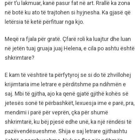
për t’u lakmuar, kanë pasur fat në art. Rrallë ka zona
në botë ku ato të trajtohen si hyjnesha. Ka gjasë që
letërsia të ketë përfituar nga kjo.
Meqë ra fjala për gratë. Çfarë roli ka luajtur dhe luan
në jetën tuaj gruaja juaj Helena, e cila po ashtu është
shkrimtare?
E kam të vështirë ta përfytyroj se si do të zhvillohej
krijimtaria ime letrare e përditshme pa ndihmën e
saj. Mbi të gjitha, ajo ka qenë gjatë gjithë kohës së
jetesës sonë të përbashkët, lexuesja ime e parë, pra,
mendimi i parë për veprën, çka për shumë
shkrimtarë, ku bëj pjesë edhe unë, ka një rëndësi të
pazëvendësueshme. Shija e saj letrare gjithashtu