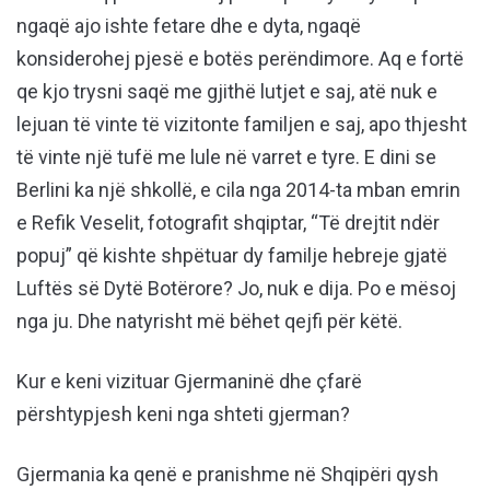
ngaqë ajo ishte fetare dhe e dyta, ngaqë
konsiderohej pjesë e botës perëndimore. Aq e fortë
qe kjo trysni saqë me gjithë lutjet e saj, atë nuk e
lejuan të vinte të vizitonte familjen e saj, apo thjesht
të vinte një tufë me lule në varret e tyre. E dini se
Berlini ka një shkollë, e cila nga 2014-ta mban emrin
e Refik Veselit, fotografit shqiptar, “Të drejtit ndër
popuj” që kishte shpëtuar dy familje hebreje gjatë
Luftës së Dytë Botërore? Jo, nuk e dija. Po e mësoj
nga ju. Dhe natyrisht më bëhet qejfi për këtë.
Kur e keni vizituar Gjermaninë dhe çfarë
përshtypjesh keni nga shteti gjerman?
Gjermania ka qenë e pranishme në Shqipëri qysh