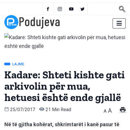
LAJME
Kadare: Shteti kishte gati
arkivolin për mua,
hetuesi është ende gjallë
25/07/2017
21 Min Read
A
A
Në të gjitha kohërat, shkrimtarët i kanë pasur të