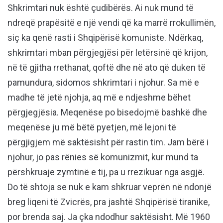
Shkrimtari nuk është çudibërës. Ai nuk mund të
ndreqë prapësitë e një vendi që ka marrë rrokullimën,
siç ka qenë rasti i Shqipërisë komuniste. Ndërkaq,
shkrimtari mban përgjegjësi për letërsinë që krijon,
në të gjitha rrethanat, qoftë dhe në ato që duken të
pamundura, sidomos shkrimtari i njohur. Sa më e
madhe të jetë njohja, aq më e ndjeshme bëhet
përgjegjësia. Meqenëse po bisedojmë bashkë dhe
meqenëse ju më bëtë pyetjen, më lejoni të
përgjigjem më saktësisht për rastin tim. Jam bërë i
njohur, jo pas rënies së komunizmit, kur mund ta
përshkruaje zymtinë e tij, pa u rrezikuar nga asgjë.
Do të shtoja se nuk e kam shkruar veprën në ndonjë
breg liqeni të Zvicrës, pra jashtë Shqipërisë tiranike,
por brenda saj. Ja çka ndodhur saktësisht. Më 1960