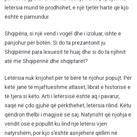
letërsia mund të prodhohet, e një tjetër hartë që kjo
është e pamundur.
Shqipëria, si një vend i vogël dhe i izoluar, ishte e
panjohur për botën. Si do ta prezantonit ju
Shqipërinë para lexuesit të huaj dhe si do ta njihnit
atë me Shqipërinë dhe shqiptarët?
Letërsia nuk krijohet për të bërë të njohur popujt. Për
këtë janë të mjaftueshme atlaset, librat e historisë e
të tjera si këto. Arti i letërsisë është aq i pavarur,
saqë në çdo gjuhë që përkthehet, letërsia rilind. Këtu
qëndron thelbi i magjisë së saj. Natyrisht që njohja e
vendit ose e popullit ku lind një letërsi vjen
natyrshëm, por kjo s’është asnjëherë qëllim në