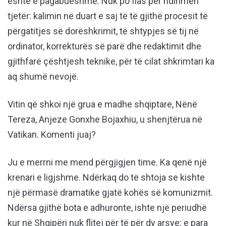
është e pagabueshme. Nuk po flas për ndihmën
tjetër: kalimin në duart e saj të të gjithë procesit të
përgatitjes së dorëshkrimit, të shtypjes së tij në
ordinator, korrekturës së parë dhe redaktimit dhe
gjithfarë çështjesh teknike, për të cilat shkrimtari ka
aq shumë nevojë.
Vitin që shkoi një grua e madhe shqiptare, Nënë
Tereza, Anjeze Gonxhe Bojaxhiu, u shenjtërua në
Vatikan. Komenti juaj?
Ju e merrni me mend përgjigjen time. Ka qenë një
krenari e ligjshme. Ndërkaq do të shtoja se kishte
një përmasë dramatike gjatë kohës së komunizmit.
Ndërsa gjithë bota e adhuronte, ishte një periudhë
kur në Shqipëri nuk flitej për të për dy arsye: e para