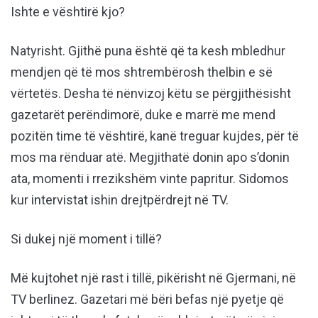
Ishte e vështirë kjo?
Natyrisht. Gjithë puna është që ta kesh mbledhur
mendjen që të mos shtrembërosh thelbin e së
vërtetës. Desha të nënvizoj këtu se përgjithësisht
gazetarët perëndimorë, duke e marrë me mend
pozitën time të vështirë, kanë treguar kujdes, për të
mos ma rënduar atë. Megjithatë donin apo s’donin
ata, momenti i rrezikshëm vinte papritur. Sidomos
kur intervistat ishin drejtpërdrejt në TV.
Si dukej një moment i tillë?
Më kujtohet një rast i tillë, pikërisht në Gjermani, në
TV berlinez. Gazetari më bëri befas një pyetje që