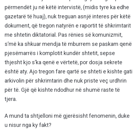
përmendët ju në këtë intervistë, (midis tyre ka edhe
gazetarë të huaj), nuk treguan asnjë interes për këtë
dokument, që tregon natyrën e raportit të shkrimtarit
me shtetin diktatorial. Pas rënies së komunizmit,
s’më ka shkuar mendja të mburrem se paskam qenë
pjesëmarrës i komplotit kundër shtetit, sepse
thjesht kjo s’ka qenë e vërtetë, por dosja sekrete
është aty. Ajo tregon fare qartë se shteti e kishte gati
arkivolin për shkrimtarin dhe nuk priste veç urdhrin
për të. Gjë që kishte ndodhur në shumë raste të
tjera.
A mund ta shtjelloni më gjerësisht fenomenin, duke
u nisur nga ky fakt?