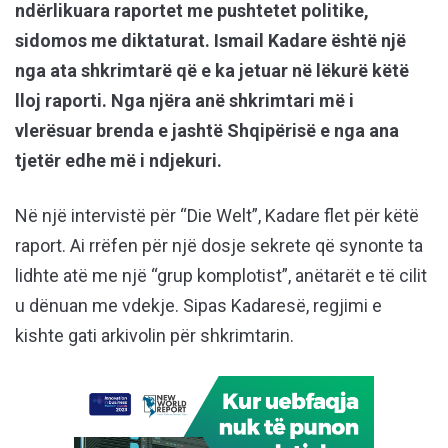
ndërlikuara raportet me pushtetet politike,
sidomos me diktaturat. Ismail Kadare është një
nga ata shkrimtarë që e ka jetuar në lëkurë këtë
lloj raporti. Nga njëra anë shkrimtari më i
vlerësuar brenda e jashtë Shqipërisë e nga ana
tjetër edhe më i ndjekuri.
Në një intervistë për “Die Welt”, Kadare flet për këtë
raport. Ai rrëfen për një dosje sekrete që synonte ta
lidhte atë me një “grup komplotist”, anëtarët e të cilit
u dënuan me vdekje. Sipas Kadaresë, regjimi e
kishte gati arkivolin për shkrimtarin.