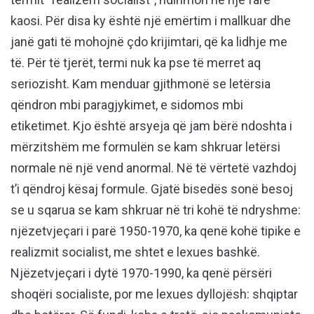
kaosi. Për disa ky është një emërtim i mallkuar dhe
janë gati të mohojnë çdo krijimtari, që ka lidhje me
të. Për të tjerët, termi nuk ka pse të merret aq
seriozisht. Kam menduar gjithmonë se letërsia
qëndron mbi paragjykimet, e sidomos mbi
etiketimet. Kjo është arsyeja që jam bërë ndoshta i
mërzitshëm me formulën se kam shkruar letërsi
normale në një vend anormal. Në të vërtetë vazhdoj
t’i qëndroj kësaj formule. Gjatë bisedës sonë besoj
se u sqarua se kam shkruar në tri kohë të ndryshme:
njëzetvjeçari i parë 1950-1970, ka qenë kohë tipike e
realizmit socialist, me shtet e lexues bashkë.
Njëzetvjeçari i dytë 1970-1990, ka qenë përsëri
shoqëri socialiste, por me lexues dyllojësh: shqiptar