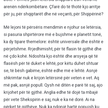
arenën ndërkombëtare. Çfarë do të thotë kjo arritje
për ju, për shqiptarët dhe në veçanti, për Shqipërinë?
Më lejoni të përsëris mendimin e njohur se letërsia,
si pasuria shpirtërore më e bujshme e planetit tonë,
ka dy tipare themelore: është universale dhe është e
përjetshme. Rrjedhimisht, për të flasin të gjithë dhe
në çdo kohë. Ndoshta kjo është dhe arsyeja që të
flasësh për të duket e lehtë, por këtu duhet shtuar
se, të bësh gabime, është edhe më e lehtë. Asnjë
shkrimtar nuk e krijon letërsinë për veten e vet. Aq
më pak, asnjë popull. Qysh në ditën e parë të saj, ajo
krijohet për të gjithë. Anglia edhe të dojë ta mbajë
për vete Shekspirin e saj, nuk e ka në dorë. Ai na
përket të gjithëve. Nuk ka ndonjë hartë popujsh ku