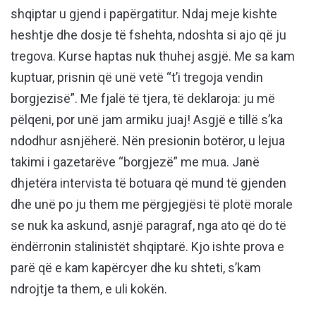
shqiptar u gjend i papërgatitur. Ndaj meje kishte
heshtje dhe dosje të fshehta, ndoshta si ajo që ju
tregova. Kurse haptas nuk thuhej asgjë. Me sa kam
kuptuar, prisnin që unë vetë “t’i tregoja vendin
borgjezisë”. Me fjalë të tjera, të deklaroja: ju më
pëlqeni, por unë jam armiku juaj! Asgjë e tillë s’ka
ndodhur asnjëherë. Nën presionin botëror, u lejua
takimi i gazetarëve “borgjezë” me mua. Janë
dhjetëra intervista të botuara që mund të gjenden
dhe unë po ju them me përgjegjësi të plotë morale
se nuk ka askund, asnjë paragraf, nga ato që do të
ëndërronin stalinistët shqiptarë. Kjo ishte prova e
parë që e kam kapërcyer dhe ku shteti, s’kam
ndrojtje ta them, e uli kokën.