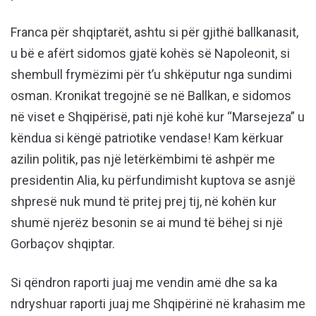
Franca për shqiptarët, ashtu si për gjithë ballkanasit,
u bë e afërt sidomos gjatë kohës së Napoleonit, si
shembull frymëzimi për t’u shkëputur nga sundimi
osman. Kronikat tregojnë se në Ballkan, e sidomos
në viset e Shqipërisë, pati një kohë kur “Marsejeza” u
këndua si këngë patriotike vendase! Kam kërkuar
azilin politik, pas një letërkëmbimi të ashpër me
presidentin Alia, ku përfundimisht kuptova se asnjë
shpresë nuk mund të pritej prej tij, në kohën kur
shumë njerëz besonin se ai mund të bëhej si një
Gorbaçov shqiptar.
Si qëndron raporti juaj me vendin amë dhe sa ka
ndryshuar raporti juaj me Shqipërinë në krahasim me