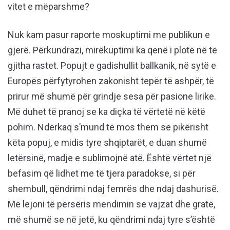
vitet e mëparshme?
Nuk kam pasur raporte moskuptimi me publikun e
gjerë. Përkundrazi, mirëkuptimi ka qenë i plotë në të
gjitha rastet. Popujt e gadishullit ballkanik, në sytë e
Europës përfytyrohen zakonisht tepër të ashpër, të
prirur më shumë për grindje sesa për pasione lirike.
Më duhet të pranoj se ka diçka të vërtetë në këtë
pohim. Ndërkaq s’mund të mos them se pikërisht
këta popuj, e midis tyre shqiptarët, e duan shumë
letërsinë, madje e sublimojnë atë. Është vërtet një
befasim që lidhet me të tjera paradokse, si për
shembull, qëndrimi ndaj femrës dhe ndaj dashurisë.
Më lejoni të përsëris mendimin se vajzat dhe gratë,
më shumë se në jetë, ku qëndrimi ndaj tyre s’është