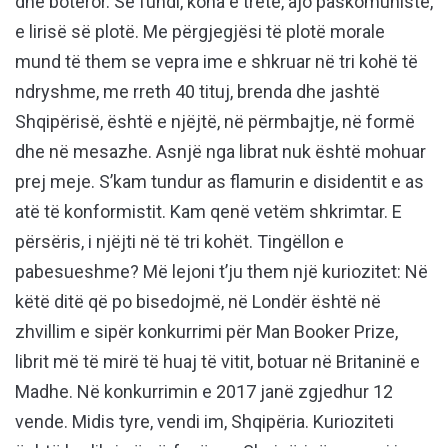
dhe botëror. Së fundi, koha e tretë, ajo paskomuniste,
e lirisë së plotë. Me përgjegjësi të plotë morale
mund të them se vepra ime e shkruar në tri kohë të
ndryshme, me rreth 40 tituj, brenda dhe jashtë
Shqipërisë, është e njëjtë, në përmbajtje, në formë
dhe në mesazhe. Asnjë nga librat nuk është mohuar
prej meje. S’kam tundur as flamurin e disidentit e as
atë të konformistit. Kam qenë vetëm shkrimtar. E
përsëris, i njëjti në të tri kohët. Tingëllon e
pabesueshme? Më lejoni t’ju them një kuriozitet: Në
këtë ditë që po bisedojmë, në Londër është në
zhvillim e sipër konkurrimi për Man Booker Prize,
librit më të mirë të huaj të vitit, botuar në Britaninë e
Madhe. Në konkurrimin e 2017 janë zgjedhur 12
vende. Midis tyre, vendi im, Shqipëria. Kurioziteti