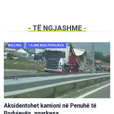
- TË NGJASHME
-
BALLINA
LAJME NGA PODUJEVA
Aksidentohet kamioni në Penuhë të
Podujevës, ngarkesa