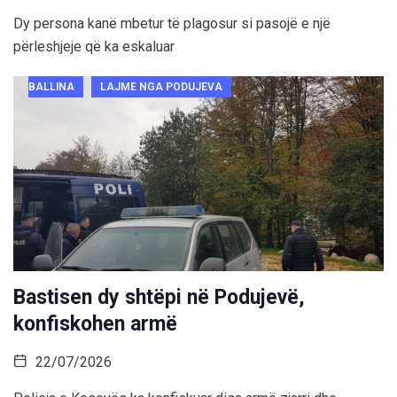
Dy persona kanë mbetur të plagosur si pasojë e një
përleshjeje që ka eskaluar
BALLINA
LAJME NGA PODUJEVA
Bastisen dy shtëpi në Podujevë,
konfiskohen armë
22/07/2026