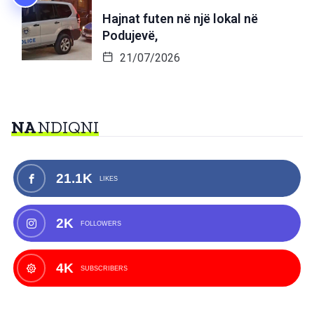
Hajnat futen në një lokal në
Podujevë,
21/07/2026
NA
NDIQNI
21.1K
LIKES
2K
FOLLOWERS
4K
SUBSCRIBERS