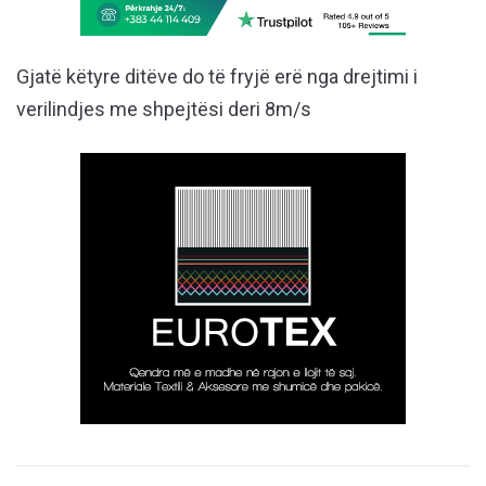
Gjatë këtyre ditëve do të fryjë erë nga drejtimi i
verilindjes me shpejtësi deri 8m/s