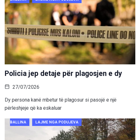
Policia jep detaje për plagosjen e dy
27/07/2026
Dy persona kanë mbetur të plagosur si pasojë e një
përleshjeje që ka eskaluar
BALLINA
LAJME NGA PODUJEVA