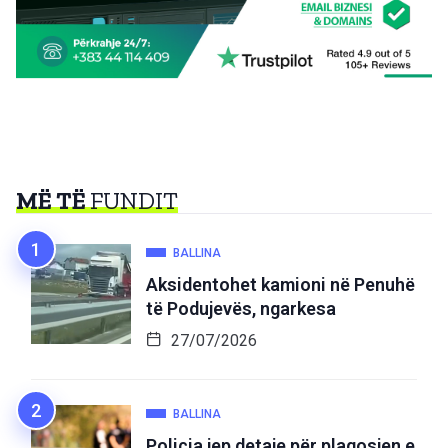
MË TË
FUNDIT
BALLINA
Aksidentohet kamioni në Penuhë
të Podujevës, ngarkesa
27/07/2026
BALLINA
Policia jep detaje për plagosjen e