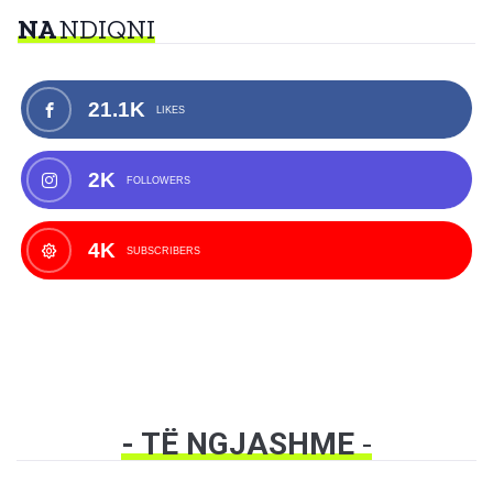
NA
NDIQNI
21.1K
LIKES
2K
FOLLOWERS
4K
SUBSCRIBERS
- TË NGJASHME
-