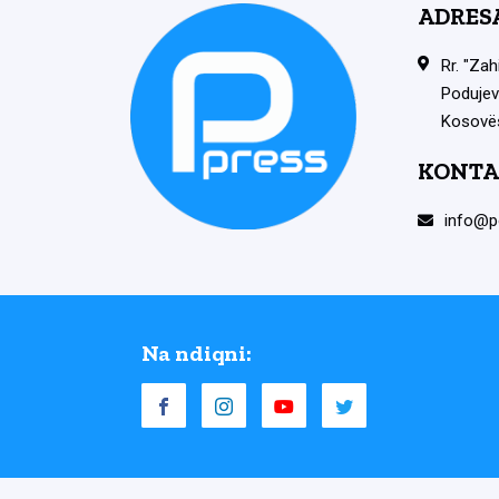
ADRES
Rr. "Zah
Podujev
Kosovë
KONTA
info@p
Na ndiqni: