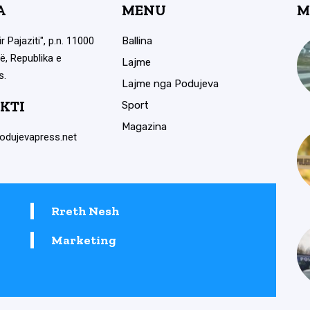
A
MENU
M
ir Pajaziti", p.n. 11000
Ballina
ë, Republika e
Lajme
s.
Lajme nga Podujeva
KTI
Sport
Magazina
odujevapress.net
Rreth Nesh
Marketing