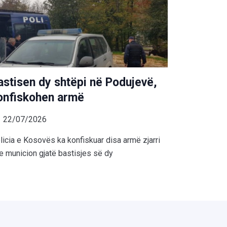
astisen dy shtëpi në Podujevë,
onfiskohen armë
22/07/2026
licia e Kosovës ka konfiskuar disa armë zjarri
e municion gjatë bastisjes së dy