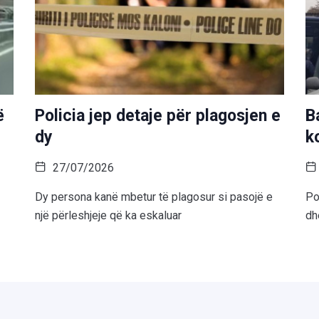
ë
Policia jep detaje për plagosjen e
B
dy
k
27/07/2026
Dy persona kanë mbetur të plagosur si pasojë e
Po
një përleshjeje që ka eskaluar
dh