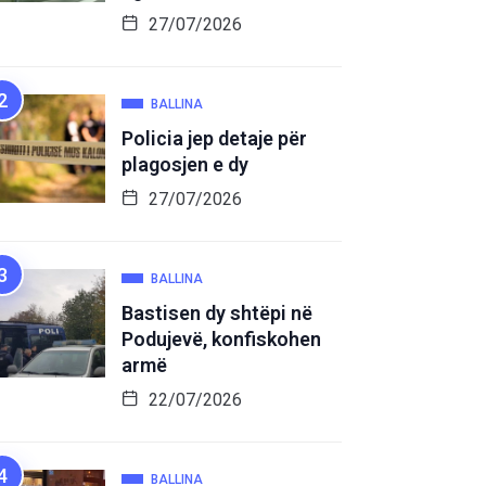
27/07/2026
BALLINA
Policia jep detaje për
plagosjen e dy
27/07/2026
BALLINA
Bastisen dy shtëpi në
Podujevë, konfiskohen
armë
22/07/2026
BALLINA