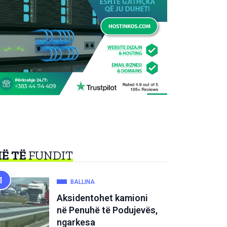
Ë TË
FUNDIT
BALLINA
Aksidentohet kamioni
në Penuhë të Podujevës,
ngarkesa