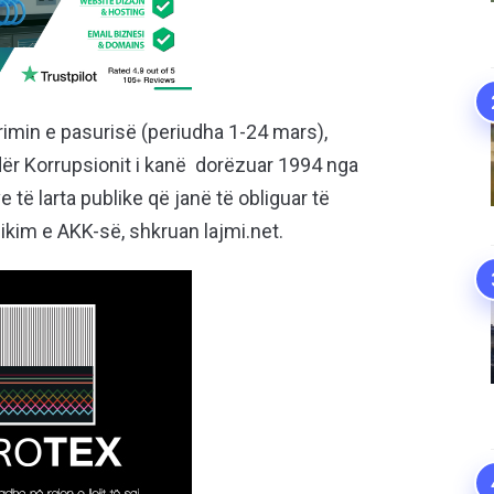
larimin e pasurisë (periudha 1-24 mars),
dër Korrupsionit i kanë dorëzuar 1994 nga
të larta publike që janë të obliguar të
likim e AKK-së, shkruan lajmi.net.