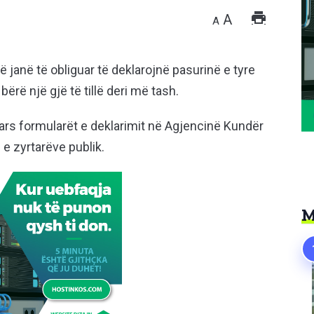
A
A
ë janë të obliguar të deklarojnë pasurinë e tyre
ërë një gjë të tillë deri më tash.
ars formularët e deklarimit në Agjencinë Kundër
 e zyrtarëve publik.
M