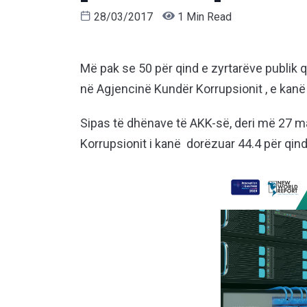
28/03/2017
1 Min Read
Më pak se 50 për qind e zyrtarëve publik q
në Agjencinë Kundër Korrupsionit , e kanë b
Sipas të dhënave të AKK-së, deri më 27 m
Korrupsionit i kanë dorëzuar 44.4 për qind