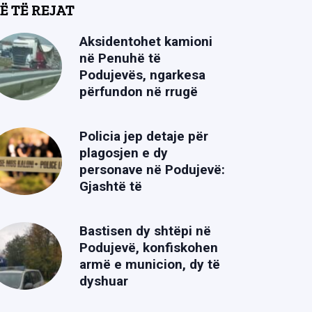
Ë TË REJAT
Aksidentohet kamioni
në Penuhë të
Podujevës, ngarkesa
përfundon në rrugë
Policia jep detaje për
plagosjen e dy
personave në Podujevë:
Gjashtë të
Bastisen dy shtëpi në
Podujevë, konfiskohen
armë e municion, dy të
dyshuar