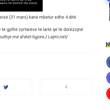
surisë (31 mars) kanë mbetur edhe 4 ditë.
 të gjithë zyrtarëve të lartë që të dorëzojnë
puthje me afatet ligjore.
/
Lajmi.net
/