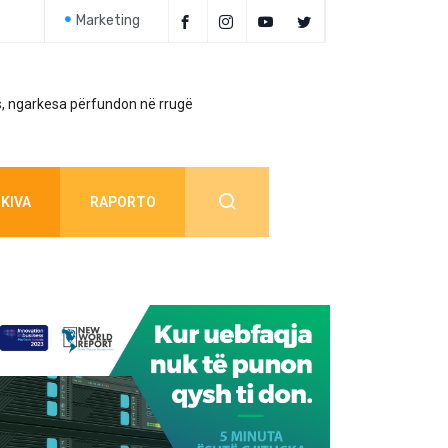
Marketing
, ngarkesa përfundon në rrugë
Policia jep detaj
KIVA
RAPORTO