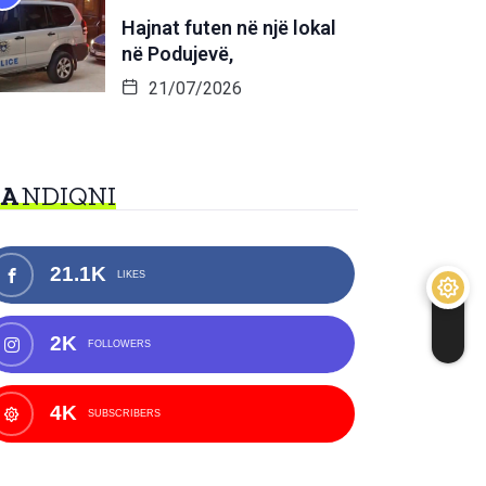
Hajnat futen në një lokal
në Podujevë,
21/07/2026
NA
NDIQNI
21.1K
LIKES
2K
FOLLOWERS
4K
SUBSCRIBERS