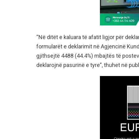
“Në ditët e kaluara të afatit ligjor për dek
formularët e deklarimit në Agjencinë Kun
gjithsejtë 4488 (44.4%) mbajtës të posteve 
deklarojnë pasurinë e tyre”, thuhet në pub