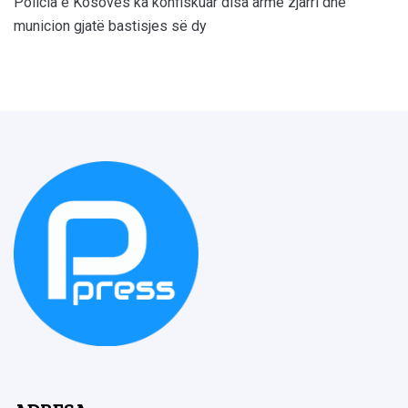
Policia e Kosovës ka konfiskuar disa armë zjarri dhe
municion gjatë bastisjes së dy