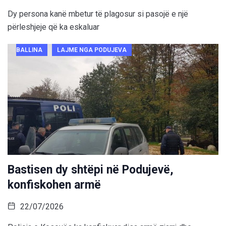
Dy persona kanë mbetur të plagosur si pasojë e një
përleshjeje që ka eskaluar
BALLINA
LAJME NGA PODUJEVA
Bastisen dy shtëpi në Podujevë,
konfiskohen armë
22/07/2026