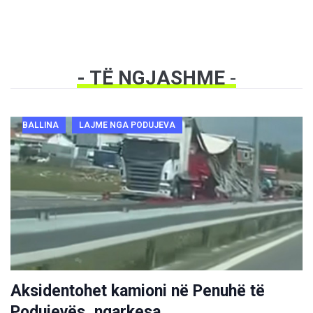
- TË NGJASHME
-
BALLINA
LAJME NGA PODUJEVA
Aksidentohet kamioni në Penuhë të
Podujevës, ngarkesa