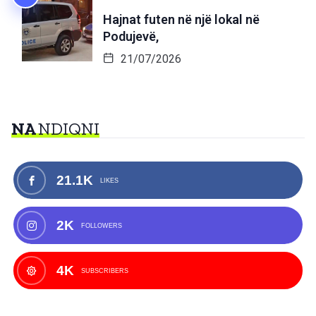
Hajnat futen në një lokal në
Podujevë,
21/07/2026
NA
NDIQNI
21.1K
LIKES
2K
FOLLOWERS
4K
SUBSCRIBERS