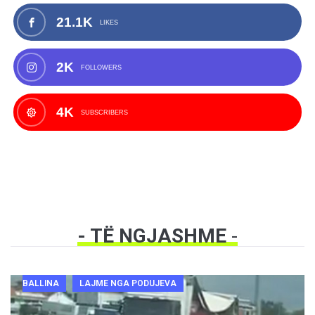
21.1K
LIKES
2K
FOLLOWERS
4K
SUBSCRIBERS
- TË NGJASHME
-
BALLINA
LAJME NGA PODUJEVA