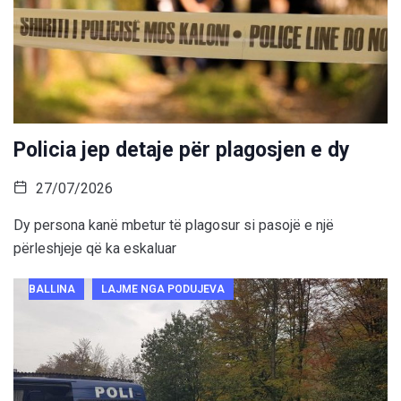
Policia jep detaje për plagosjen e dy
27/07/2026
Dy persona kanë mbetur të plagosur si pasojë e një
përleshjeje që ka eskaluar
BALLINA
LAJME NGA PODUJEVA