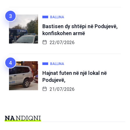
BALLINA
Bastisen dy shtëpi në Podujevë,
konfiskohen armë
22/07/2026
BALLINA
Hajnat futen në një lokal në
Podujevë,
21/07/2026
NA
NDIQNI