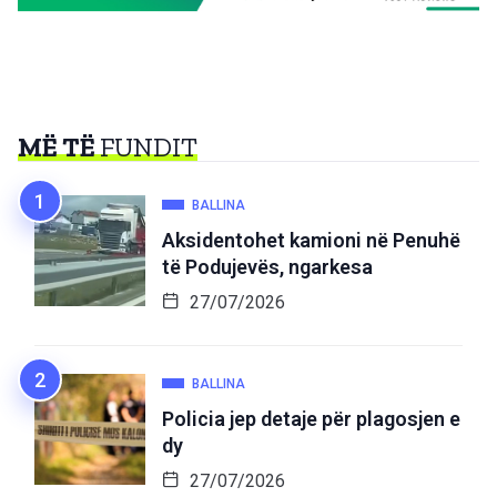
MË TË
FUNDIT
BALLINA
Aksidentohet kamioni në Penuhë
të Podujevës, ngarkesa
27/07/2026
BALLINA
Policia jep detaje për plagosjen e
dy
27/07/2026