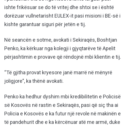
ishte frikësuar se do të vritej dhe shtoi se i është
dorëzuar vullnetarisht EULEX-it pasi misioni i BE-së i
kishte garantuar siguri për jetën e tij.
Në seancën e sotme, avokati i Sekiraqës, Boshtjan
Penko, ka kërkuar nga kolegji i gjyqtarëve të Apelit
përjashtimin e provave që rëndojnë mbi klientin e tij.
“Të gjitha provat kryesore janë marrë në mënyrë
joligjore”, ka thënë avokati.
Penko ka hedhur dyshim mbi kredibilitetin e Policisë
së Kosovës në rastin e Sekiraqës, pasi që siç tha ai
Policia e Kosovës e ka futur një revole në makinën e
të pandehurit dhe e ka kërcënuar atë me armë, duke