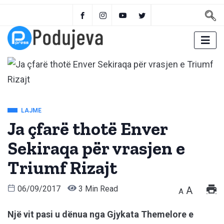
LAJME
Ja çfarë thotë Enver
Sekiraqa për vrasjen e
Triumf Rizajt
06/09/2017
3 Min Read
A
A
Një vit pasi u dënua nga Gjykata Themelore e