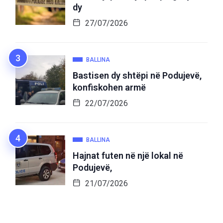
dy
27/07/2026
BALLINA
Bastisen dy shtëpi në Podujevë,
konfiskohen armë
22/07/2026
BALLINA
Hajnat futen në një lokal në
Podujevë,
21/07/2026