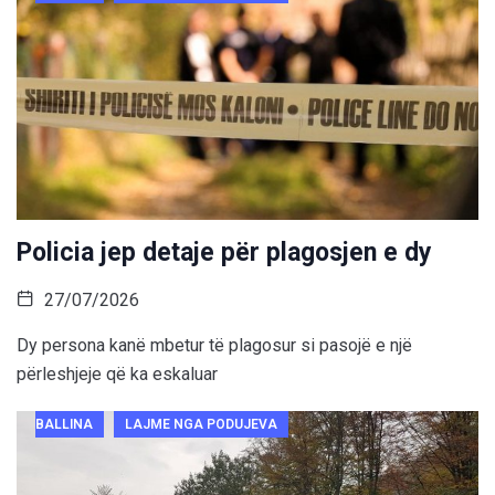
Policia jep detaje për plagosjen e dy
27/07/2026
Dy persona kanë mbetur të plagosur si pasojë e një
përleshjeje që ka eskaluar
BALLINA
LAJME NGA PODUJEVA