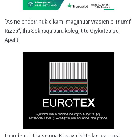
“As në ëndërr nuk e kam imagjinuar vrasjen e Triumf
Rizës”, tha Sekiraqa para kolegjit të Gjykatës së
Apelit.
I pandehuri tha se nga Kosova ishte larguar pasi