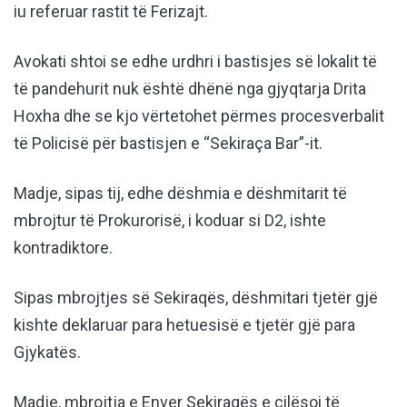
iu referuar rastit të Ferizajt.
Avokati shtoi se edhe urdhri i bastisjes së lokalit të
të pandehurit nuk është dhënë nga gjyqtarja Drita
Hoxha dhe se kjo vërtetohet përmes procesverbalit
të Policisë për bastisjen e “Sekiraça Bar”-it.
Madje, sipas tij, edhe dëshmia e dëshmitarit të
mbrojtur të Prokurorisë, i koduar si D2, ishte
kontradiktore.
Sipas mbrojtjes së Sekiraqës, dëshmitari tjetër gjë
kishte deklaruar para hetuesisë e tjetër gjë para
Gjykatës.
Madje, mbrojtja e Enver Sekiraqës e cilësoi të