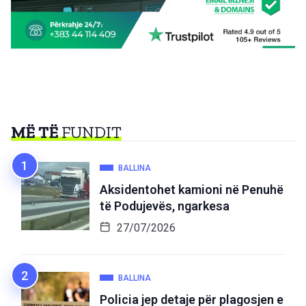
MË TË
FUNDIT
BALLINA
Aksidentohet kamioni në Penuhë
të Podujevës, ngarkesa
27/07/2026
BALLINA
Policia jep detaje për plagosjen e