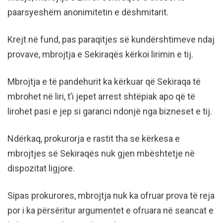
paarsyeshëm anonimitetin e dëshmitarit.
Krejt në fund, pas paraqitjes së kundërshtimeve ndaj
provave, mbrojtja e Sekiraqës kërkoi lirimin e tij.
Mbrojtja e të pandehurit ka kërkuar që Sekiraqa të
mbrohet në liri, t’i jepet arrest shtëpiak apo që të
lirohet pasi e jep si garanci ndonjë nga bizneset e tij.
Ndërkaq, prokurorja e rastit tha se kërkesa e
mbrojtjes së Sekiraqës nuk gjen mbështetje në
dispozitat ligjore.
Sipas prokurores, mbrojtja nuk ka ofruar prova të reja
por i ka përsëritur argumentet e ofruara në seancat e