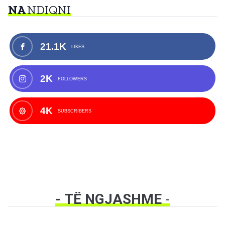
NA
NDIQNI
21.1K
LIKES
2K
FOLLOWERS
4K
SUBSCRIBERS
- TË NGJASHME
-