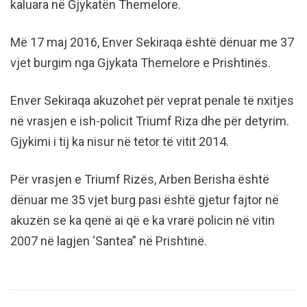
kaluara në Gjykatën Themelore.
Më 17 maj 2016, Enver Sekiraqa është dënuar me 37
vjet burgim nga Gjykata Themelore e Prishtinës.
Enver Sekiraqa akuzohet për veprat penale të nxitjes
në vrasjen e ish-policit Triumf Riza dhe për detyrim.
Gjykimi i tij ka nisur në tetor të vitit 2014.
Për vrasjen e Triumf Rizës, Arben Berisha është
dënuar me 35 vjet burg pasi është gjetur fajtor në
akuzën se ka qenë ai që e ka vrarë policin në vitin
2007 në lagjen ‘Santea” në Prishtinë.