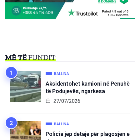
MË TË
FUNDIT
BALLINA
Aksidentohet kamioni në Penuhë
të Podujevës, ngarkesa
27/07/2026
BALLINA
Policia jep detaje për plagosjen e