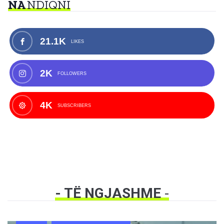
NA
NDIQNI
21.1K
LIKES
2K
FOLLOWERS
4K
SUBSCRIBERS
- TË NGJASHME
-