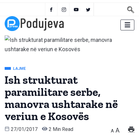
LAJME
Ish strukturat
paramilitare serbe,
manovra ushtarake në
veriun e Kosovës
27/01/2017
2 Min Read
A
A