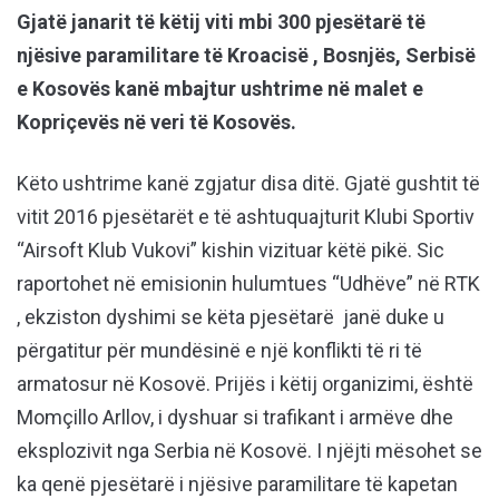
Gjatë janarit të këtij viti mbi 300 pjesëtarë të
njësive paramilitare të Kroacisë , Bosnjës, Serbisë
e Kosovës kanë mbajtur ushtrime në malet e
Kopriçevës në veri të Kosovës.
Këto ushtrime kanë zgjatur disa ditë. Gjatë gushtit të
vitit 2016 pjesëtarët e të ashtuquajturit Klubi Sportiv
“Airsoft Klub Vukovi” kishin vizituar këtë pikë. Sic
raportohet në emisionin hulumtues “Udhëve” në RTK
, ekziston dyshimi se këta pjesëtarë janë duke u
përgatitur për mundësinë e një konflikti të ri të
armatosur në Kosovë. Prijës i këtij organizimi, është
Momçillo Arllov, i dyshuar si trafikant i armëve dhe
eksplozivit nga Serbia në Kosovë. I njëjti mësohet se
ka qenë pjesëtarë i njësive paramilitare të kapetan