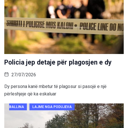
Policia jep detaje për plagosjen e dy
27/07/2026
Dy persona kanë mbetur të plagosur si pasojë e një
përleshjeje që ka eskaluar
BALLINA
LAJME NGA PODUJEVA