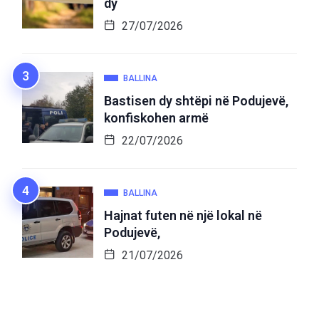
dy
27/07/2026
BALLINA
Bastisen dy shtëpi në Podujevë,
konfiskohen armë
22/07/2026
BALLINA
Hajnat futen në një lokal në
Podujevë,
21/07/2026