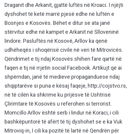
Draganit dhe Arkanit, gjattë luftës në Kroaci. I njëjti
dyshohet të ketë marrë pjesë edhe në luftën e
Bosnjes e Kosovës. Bëhet e ditur se ata janë
stërvitur edhe në kampet e Arkanit në Slloveninë
lindore. Pasluftës në Kosovë, Arllov ka qenë
udhëheqës i shoqërisë civile në veri të Mitrovicës.
Qëndrimet e tij ndaj Kosovës shihen fare qartë në
faqen e tij në rrjetin social Facebook. Artikujt që ai
shpërndan, janë të medieve propaganduese ndaj
shqiptarëve si puna e kësaj faqeje, http://cojstvo.rs,
në të cilën ka shkrime ku prijësve të Ushtrisë
Çlirimtare të Kosovës u referohen si terrorist.
Momcillo Arllov është serb i lindur në Koraci, i cili
bashkëpuntorë të afërt të tij dyshohet se e ka Vuk
Mitroviq-in, I cili ka pozitë të lartë në Qendrën për