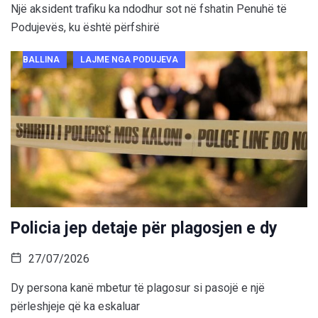
Një aksident trafiku ka ndodhur sot në fshatin Penuhë të
Podujevës, ku është përfshirë
BALLINA
LAJME NGA PODUJEVA
Policia jep detaje për plagosjen e dy
27/07/2026
Dy persona kanë mbetur të plagosur si pasojë e një
përleshjeje që ka eskaluar