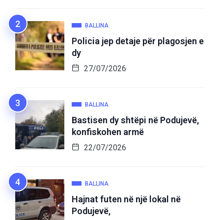
BALLINA
Policia jep detaje për plagosjen e
dy
27/07/2026
BALLINA
Bastisen dy shtëpi në Podujevë,
konfiskohen armë
22/07/2026
BALLINA
Hajnat futen në një lokal në
Podujevë,