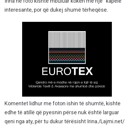
Irina në foto kishte mbuluar kokën me një “kapelë”
interesante, por që dukej shumë tërheqëse.
Komentet lidhur me foton ishin të shumtë, kishte
edhe të atillë që pyesnin përse nuk është larguar
qeni nga aty, për tu dukur tërësisht Irina./Lajmi.net/