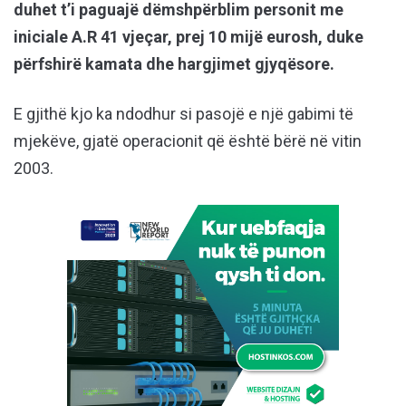
duhet t’i paguajë dëmshpërblim personit me
iniciale A.R 41 vjeçar, prej 10 mijë eurosh, duke
përfshirë kamata dhe hargjimet gjyqësore.
E gjithë kjo ka ndodhur si pasojë e një gabimi të
mjekëve, gjatë operacionit që është bërë në vitin
2003.