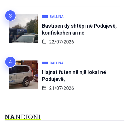
BALLINA
Bastisen dy shtëpi në Podujevë,
konfiskohen armë
22/07/2026
BALLINA
Hajnat futen në një lokal në
Podujevë,
21/07/2026
NA
NDIQNI