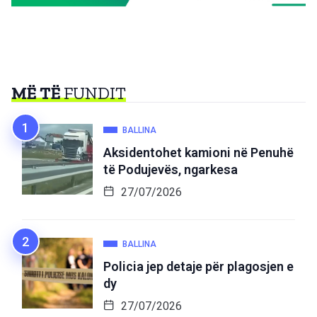
MË TË
FUNDIT
BALLINA
Aksidentohet kamioni në Penuhë
të Podujevës, ngarkesa
27/07/2026
BALLINA
Policia jep detaje për plagosjen e
dy
27/07/2026