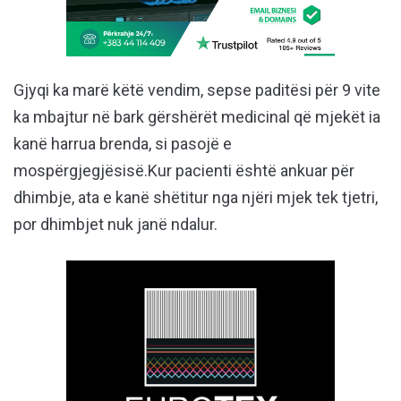
Gjyqi ka marë këtë vendim, sepse paditësi për 9 vite
ka mbajtur në bark gërshërët medicinal që mjekët ia
kanë harrua brenda, si pasojë e
mospërgjegjësisë.Kur pacienti është ankuar për
dhimbje, ata e kanë shëtitur nga njëri mjek tek tjetri,
por dhimbjet nuk janë ndalur.