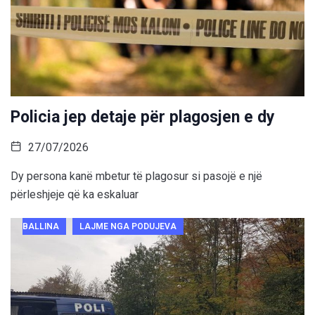
Policia jep detaje për plagosjen e dy
27/07/2026
Dy persona kanë mbetur të plagosur si pasojë e një
përleshjeje që ka eskaluar
BALLINA
LAJME NGA PODUJEVA