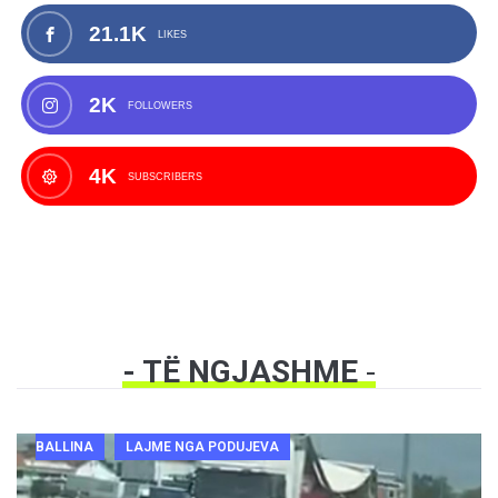
21.1K
LIKES
2K
FOLLOWERS
4K
SUBSCRIBERS
- TË NGJASHME
-
BALLINA
LAJME NGA PODUJEVA