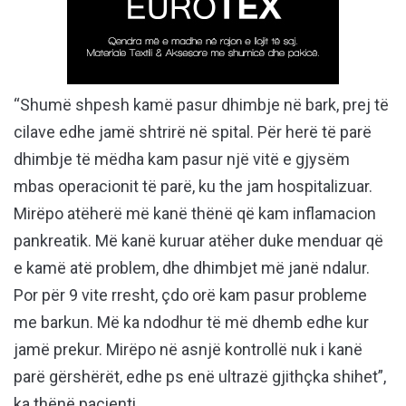
“Shumë shpesh kamë pasur dhimbje në bark, prej të
cilave edhe jamë shtrirë në spital. Për herë të parë
dhimbje të mëdha kam pasur një vitë e gjysëm
mbas operacionit të parë, ku the jam hospitalizuar.
Mirëpo atëherë më kanë thënë që kam inflamacion
pankreatik. Më kanë kuruar atëher duke menduar që
e kamë atë problem, dhe dhimbjet më janë ndalur.
Por për 9 vite rresht, çdo orë kam pasur probleme
me barkun. Më ka ndodhur të më dhemb edhe kur
jamë prekur. Mirëpo në asnjë kontrollë nuk i kanë
parë gërshërët, edhe ps enë ultrazë gjithçka shihet”,
ka thënë pacienti.