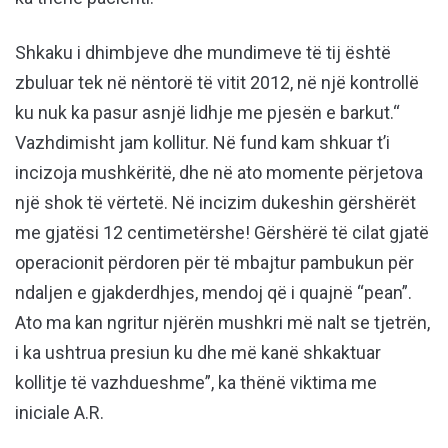
Shkaku i dhimbjeve dhe mundimeve të tij është
zbuluar tek në nëntorë të vitit 2012, në një kontrollë
ku nuk ka pasur asnjë lidhje me pjesën e barkut.“
Vazhdimisht jam kollitur. Në fund kam shkuar t’i
incizoja mushkëritë, dhe në ato momente përjetova
një shok të vërtetë. Në incizim dukeshin gërshërët
me gjatësi 12 centimetërshe! Gërshërë të cilat gjatë
operacionit përdoren për të mbajtur pambukun për
ndaljen e gjakderdhjes, mendoj që i quajnë “pean”.
Ato ma kan ngritur njërën mushkri më nalt se tjetrën,
i ka ushtrua presiun ku dhe më kanë shkaktuar
kollitje të vazhdueshme”, ka thënë viktima me
iniciale A.R.