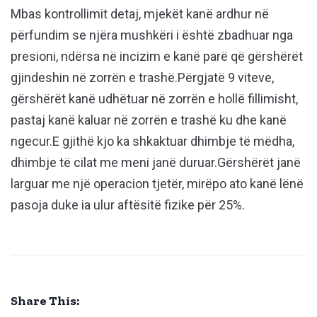
Mbas kontrollimit detaj, mjekët kanë ardhur në
përfundim se njëra mushkëri i është zbadhuar nga
presioni, ndërsa në incizim e kanë parë që gërshërët
gjindeshin në zorrën e trashë.Përgjatë 9 viteve,
gërshërët kanë udhëtuar në zorrën e hollë fillimisht,
pastaj kanë kaluar në zorrën e trashë ku dhe kanë
ngecur.E gjithë kjo ka shkaktuar dhimbje të mëdha,
dhimbje të cilat me meni janë duruar.Gërshërët janë
larguar me një operacion tjetër, mirëpo ato kanë lënë
pasoja duke ia ulur aftësitë fizike për 25%.
Share This: