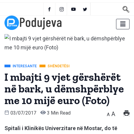
INTERESANTE
SHËNDETËSI
I mbajti 9 vjet gërshërët
në bark, u dëmshpërblye
me 10 mijë euro (Foto)
03/07/2017
3 Min Read
A
A
Spitali i Klinikës Univerzitare në Mostar, do të