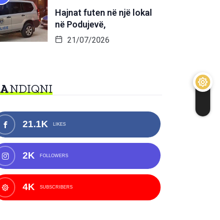
Hajnat futen në një lokal
në Podujevë,
21/07/2026
NA
NDIQNI
21.1K
LIKES
2K
FOLLOWERS
4K
SUBSCRIBERS