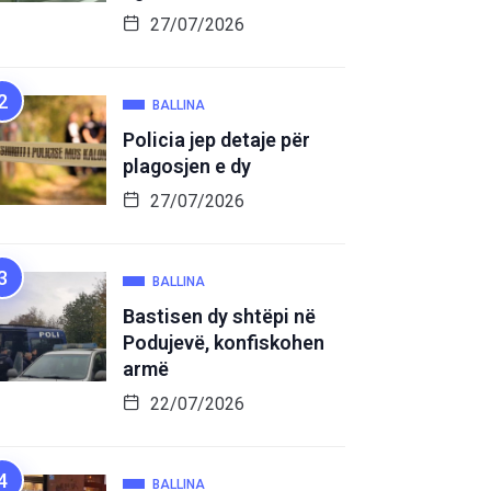
27/07/2026
BALLINA
Policia jep detaje për
plagosjen e dy
27/07/2026
BALLINA
Bastisen dy shtëpi në
Podujevë, konfiskohen
armë
22/07/2026
BALLINA