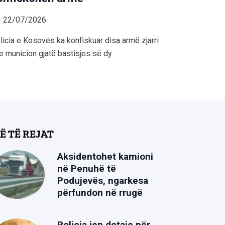
22/07/2026
licia e Kosovës ka konfiskuar disa armë zjarri
e municion gjatë bastisjes së dy
Ë TË REJAT
Aksidentohet kamioni
në Penuhë të
Podujevës, ngarkesa
përfundon në rrugë
Policia jep detaje për