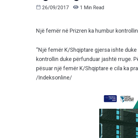
26/09/2017
1 Min Read
Një femër në Prizren ka humbur kontrollin
“Një femër K/Shqiptare gjersa ishte duke
kontrollin duke përfunduar jashtë rruge.
pësuar një femër K/Shqiptare e cila ka pran
/Indeksonline/