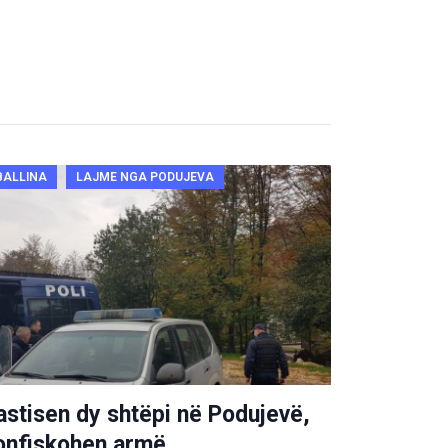
BALLINA
LAJME NGA PODUJEVA
astisen dy shtëpi në Podujevë,
onfiskohen armë