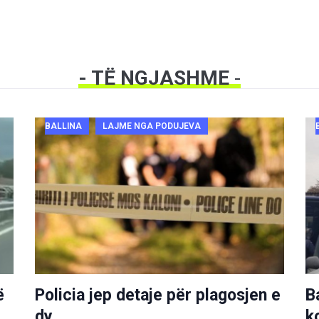
- TË NGJASHME
-
BALLINA
LAJME NGA PODUJEVA
ë
Policia jep detaje për plagosjen e
B
dy
k