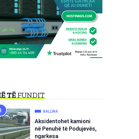
Ë TË
FUNDIT
BALLINA
Aksidentohet kamioni
në Penuhë të Podujevës,
ngarkesa