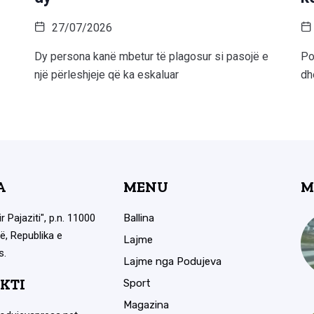
27/07/2026
Dy persona kanë mbetur të plagosur si pasojë e
Po
një përleshjeje që ka eskaluar
dh
A
MENU
M
ir Pajaziti", p.n. 11000
Ballina
ë, Republika e
Lajme
s.
Lajme nga Podujeva
KTI
Sport
Magazina