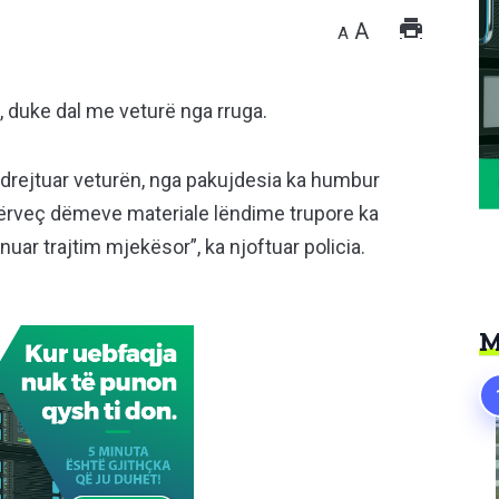
A
A
, duke dal me veturë nga rruga.
 drejtuar veturën, nga pakujdesia ka humbur
 Përveç dëmeve materiale lëndime trupore ka
uar trajtim mjekësor”, ka njoftuar policia.
M