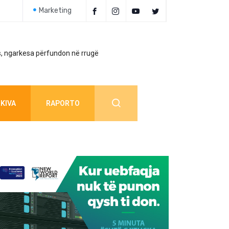
Marketing
, ngarkesa përfundon në rrugë
Policia jep detaj
KIVA
RAPORTO