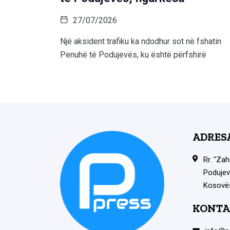
27/07/2026
Një aksident trafiku ka ndodhur sot në fshatin
Penuhë të Podujevës, ku është përfshirë
ADRES
Rr. "Zah
Podujev
Kosovë
KONTA