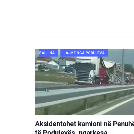
BALLINA
LAJME NGA PODUJEVA
Aksidentohet kamioni në Penuh
të Podujevës, ngarkesa