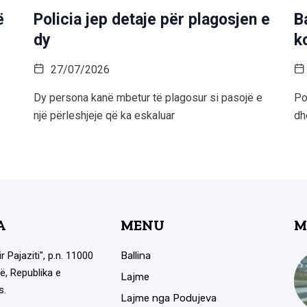
ë
Policia jep detaje për plagosjen e
B
dy
k
27/07/2026
Dy persona kanë mbetur të plagosur si pasojë e
Po
një përleshjeje që ka eskaluar
dh
A
MENU
M
ir Pajaziti", p.n. 11000
Ballina
ë, Republika e
Lajme
s.
Lajme nga Podujeva