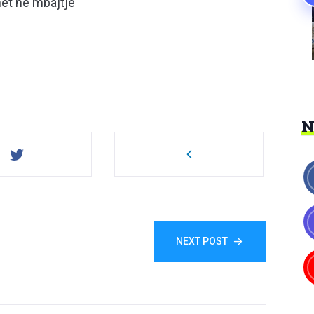
het në mbajtje
NEXT POST