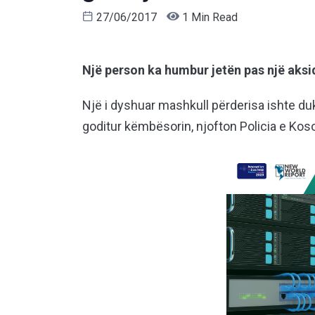
27/06/2017
1 Min Read
Një person ka humbur jetën pas një aksid
Një i dyshuar mashkull përderisa ishte du
goditur këmbësorin, njofton Policia e Kos