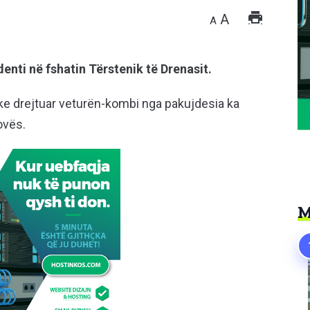
A
A
enti në fshatin Tërstenik të Drenasit.
ke drejtuar veturën-kombi nga pakujdesia ka
ovës.
M