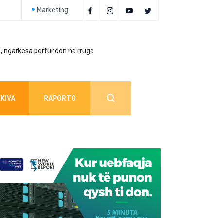
Marketing
, ngarkesa përfundon në rrugë
Policia jep detaj
KIVA
RAPORTO