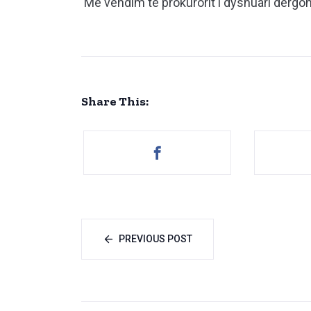
Me vendim të prokurorit i dyshuari dërgo
Share This:
PREVIOUS POST