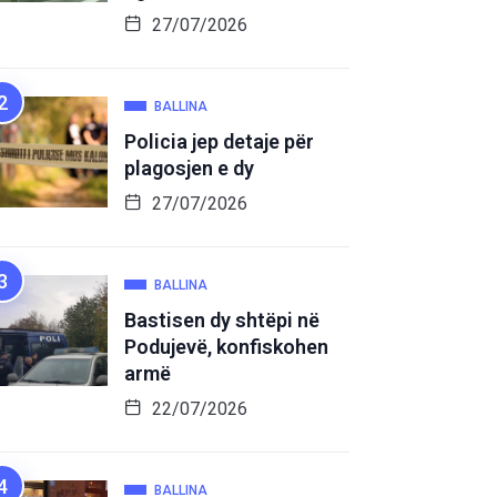
27/07/2026
BALLINA
Policia jep detaje për
plagosjen e dy
27/07/2026
BALLINA
Bastisen dy shtëpi në
Podujevë, konfiskohen
armë
22/07/2026
BALLINA