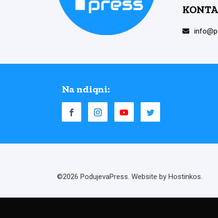
KONTA
info@p
Na ndiqni:
©2026 PodujevaPress. Website by Hostinkos.