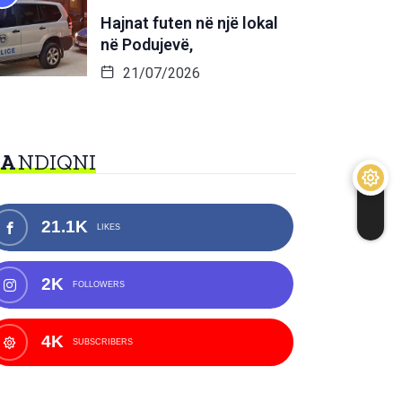
Hajnat futen në një lokal
në Podujevë,
21/07/2026
NA
NDIQNI
21.1K
LIKES
2K
FOLLOWERS
4K
SUBSCRIBERS