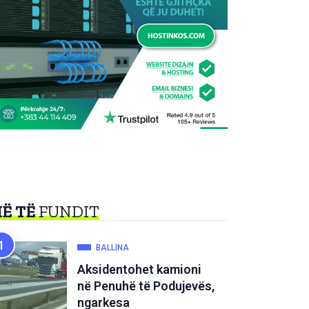
Ë TË
FUNDIT
BALLINA
Aksidentohet kamioni
në Penuhë të Podujevës,
ngarkesa