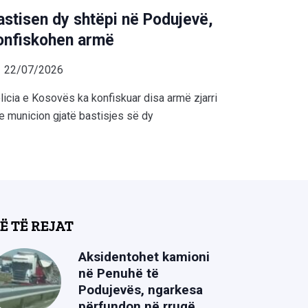
astisen dy shtëpi në Podujevë,
onfiskohen armë
22/07/2026
licia e Kosovës ka konfiskuar disa armë zjarri
e municion gjatë bastisjes së dy
Ë TË REJAT
Aksidentohet kamioni
në Penuhë të
Podujevës, ngarkesa
përfundon në rrugë