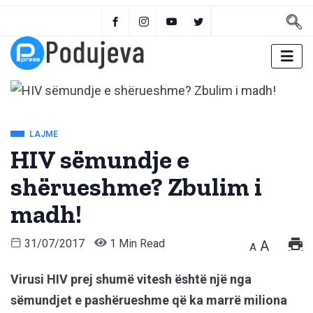
LAJME
HIV sëmundje e
shërueshme? Zbulim i
madh!
31/07/2017
1 Min Read
A
A
Virusi HIV prej shumë vitesh është një nga
sëmundjet e pashërueshme që ka marrë miliona