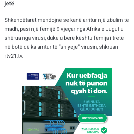
jetë
Shkencëtarët mendojnë se kanë arritur një zbulim të
madh, pasi një fëmijë 9 vjeçar nga Afrika e Jugut u
shërua nga virusi, duke u bërë kështu fëmija i tretë
në botë që ka arritur të “shlyejë“ virusin, shkruan
rtv21.tv.