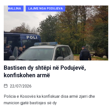
BALLINA
LAJME NGA PODUJEVA
Bastisen dy shtëpi në Podujevë,
konfiskohen armë
22/07/2026
Policia e Kosovës ka konfiskuar disa armë zjarri dhe
municion gjatë bastisjes së dy