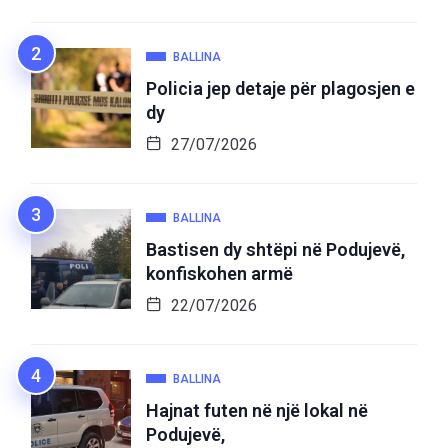
BALLINA
Policia jep detaje për plagosjen e
dy
27/07/2026
BALLINA
Bastisen dy shtëpi në Podujevë,
konfiskohen armë
22/07/2026
BALLINA
Hajnat futen në një lokal në
Podujevë,