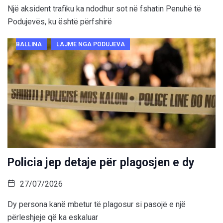
Një aksident trafiku ka ndodhur sot në fshatin Penuhë të
Podujevës, ku është përfshirë
BALLINA
LAJME NGA PODUJEVA
Policia jep detaje për plagosjen e dy
27/07/2026
Dy persona kanë mbetur të plagosur si pasojë e një
përleshjeje që ka eskaluar