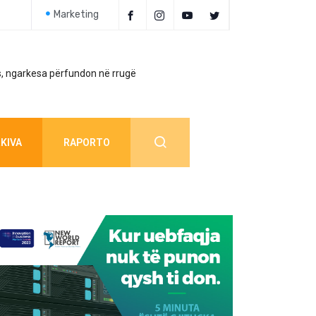
Marketing
, ngarkesa përfundon në rrugë
Policia jep detaj
KIVA
RAPORTO