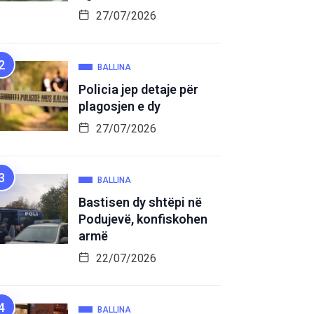
27/07/2026
BALLINA
Policia jep detaje për
plagosjen e dy
27/07/2026
BALLINA
Bastisen dy shtëpi në
Podujevë, konfiskohen
armë
22/07/2026
BALLINA