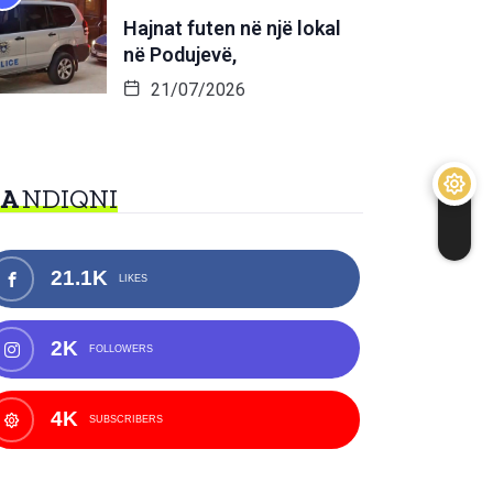
Hajnat futen në një lokal
në Podujevë,
21/07/2026
NA
NDIQNI
21.1K
LIKES
2K
FOLLOWERS
4K
SUBSCRIBERS