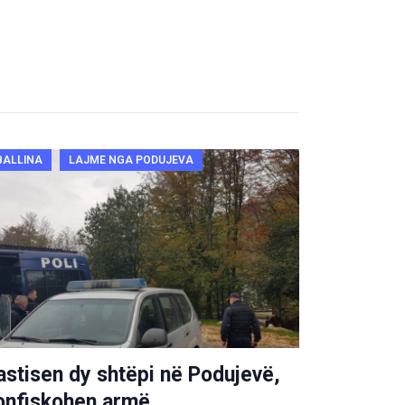
BALLINA
LAJME NGA PODUJEVA
astisen dy shtëpi në Podujevë,
onfiskohen armë