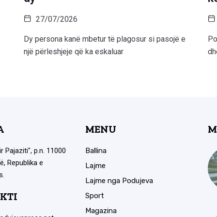
27/07/2026
Dy persona kanë mbetur të plagosur si pasojë e
Po
një përleshjeje që ka eskaluar
dh
A
MENU
M
ir Pajaziti", p.n. 11000
Ballina
ë, Republika e
Lajme
s.
Lajme nga Podujeva
KTI
Sport
Magazina