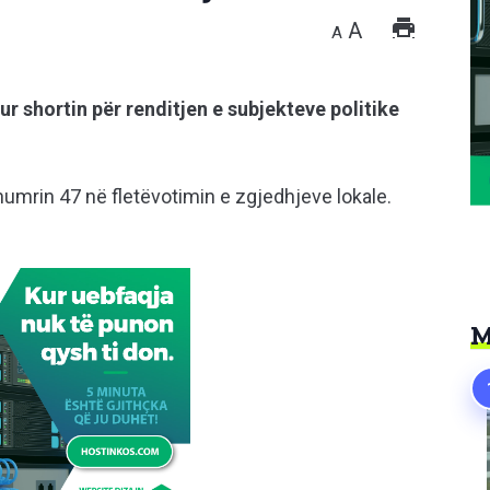
A
A
r shortin për renditjen e subjekteve politike
umrin 47 në fletëvotimin e zgjedhjeve lokale.
M