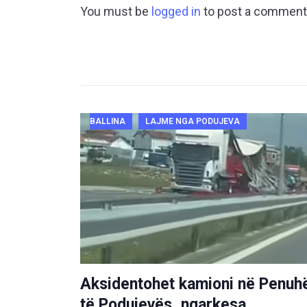
You must be
logged in
to post a comment
BALLINA
LAJME NGA PODUJEVA
Aksidentohet kamioni në Penuh
të Podujevës, ngarkesa