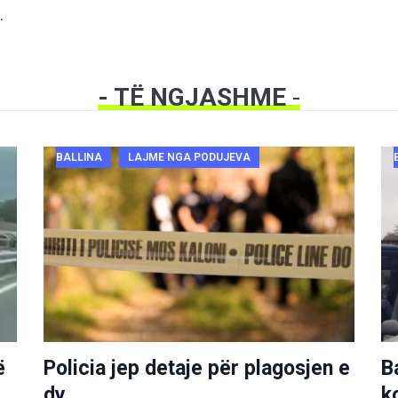
.
- TË NGJASHME
-
BALLINA
LAJME NGA PODUJEVA
ë
Policia jep detaje për plagosjen e
B
dy
k