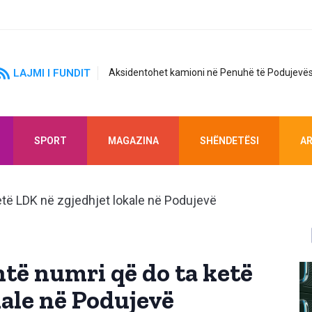
LAJMI I FUNDIT
Aksidentohet kamioni në Penuhë të Podujevës
SPORT
MAGAZINA
SHËNDETËSI
AR
htë numri që do ta ketë
kale në Podujevë