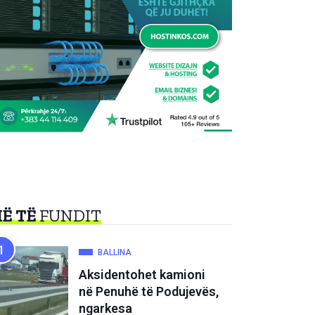
Ë TË
FUNDIT
BALLINA
Aksidentohet kamioni
në Penuhë të Podujevës,
ngarkesa