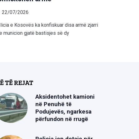
22/07/2026
licia e Kosovës ka konfiskuar disa armë zjarri
e municion gjatë bastisjes së dy
Ë TË REJAT
Aksidentohet kamioni
në Penuhë të
Podujevës, ngarkesa
përfundon në rrugë
Policia jep detaje për