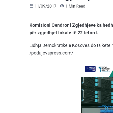
11/09/2017
1 Min Read
Komisioni Qendror i Zgjedhjeve ka hedhu
për zgjedhjet lokale të 22 tetorit.
Lidhja Demokratike e Kosovës do ta ketë n
/podujevapress.com/