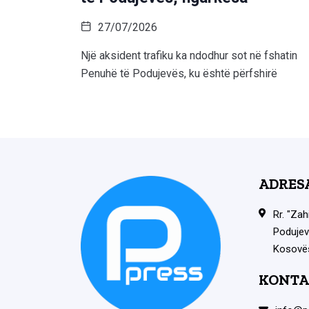
27/07/2026
Një aksident trafiku ka ndodhur sot në fshatin
Penuhë të Podujevës, ku është përfshirë
ADRES
Rr. "Zah
Podujev
Kosovë
KONTA