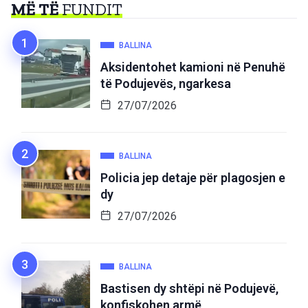
MË TË
FUNDIT
BALLINA
Aksidentohet kamioni në Penuhë
të Podujevës, ngarkesa
27/07/2026
BALLINA
Policia jep detaje për plagosjen e
dy
27/07/2026
BALLINA
Bastisen dy shtëpi në Podujevë,
konfiskohen armë