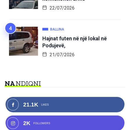
22/07/2026
BALLINA
Hajnat futen në një lokal në
Podujevë,
21/07/2026
NA
NDIQNI
21.1K
LIKES
2K
FOLLOWERS