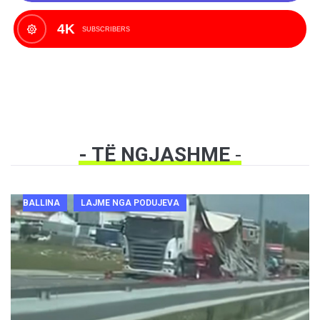
4K
SUBSCRIBERS
- TË NGJASHME
-
BALLINA
LAJME NGA PODUJEVA