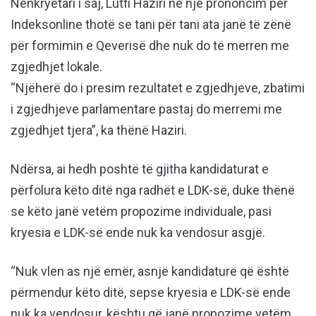
Nënkryetari i saj, Lutfi Haziri në një prononcim për
Indeksonline thotë se tani për tani ata janë të zënë
për formimin e Qeverisë dhe nuk do të merren me
zgjedhjet lokale.
“Njëherë do i presim rezultatet e zgjedhjeve, zbatimi
i zgjedhjeve parlamentare pastaj do merremi me
zgjedhjet tjera”, ka thënë Haziri.
Ndërsa, ai hedh poshtë të gjitha kandidaturat e
përfolura këto ditë nga radhët e LDK-së, duke thënë
se këto janë vetëm propozime individuale, pasi
kryesia e LDK-së ende nuk ka vendosur asgjë.
“Nuk vlen as një emër, asnjë kandidaturë që është
përmendur këto ditë, sepse kryesia e LDK-së ende
nuk ka vendosur, kështu që janë propozime vetëm