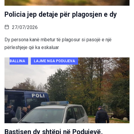
Policia jep detaje për plagosjen e dy
27/07/2026
Dy persona kanë mbetur të plagosur si pasojë e një
përleshjeje që ka eskaluar
BALLINA
LAJME NGA PODUJEVA
Bastisen dy shtëpi në Podujevë,