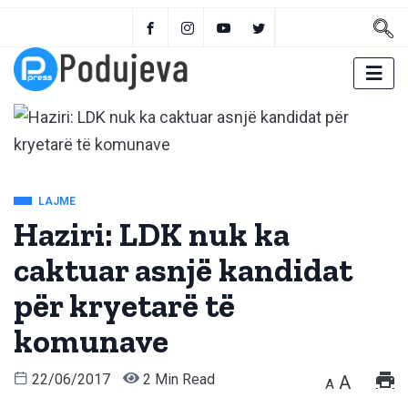
LAJME
Haziri: LDK nuk ka
caktuar asnjë kandidat
për kryetarë të
komunave
22/06/2017
2 Min Read
A
A