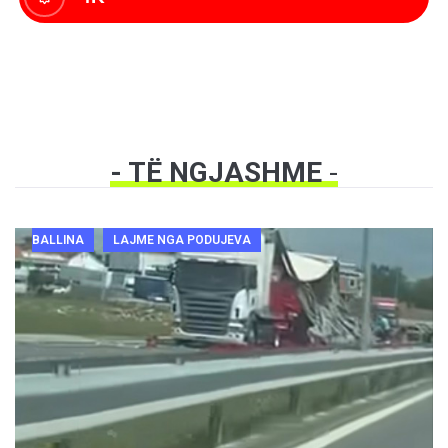
- TË NGJASHME
-
BALLINA
LAJME NGA PODUJEVA