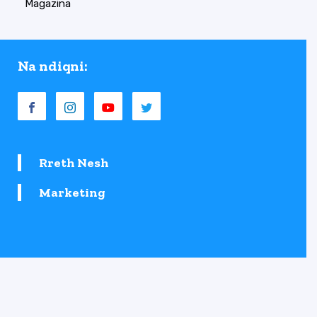
Magazina
Na ndiqni:
Rreth Nesh
Marketing