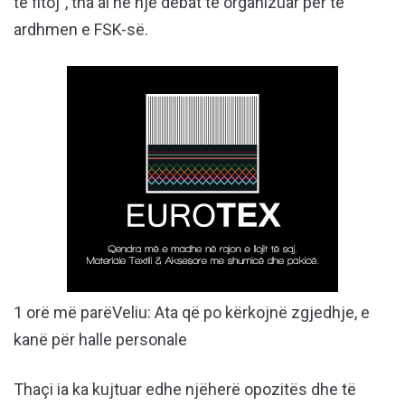
të fitoj”, tha ai në një debat të organizuar për të
ardhmen e FSK-së.
1 orë më parë
Veliu: Ata që po kërkojnë zgjedhje, e
kanë për halle personale
Thaçi ia ka kujtuar edhe njëherë opozitës dhe të