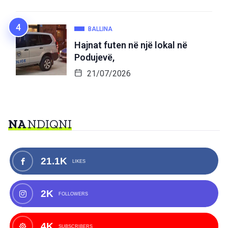
BALLINA
Hajnat futen në një lokal në
Podujevë,
21/07/2026
NA
NDIQNI
21.1K
LIKES
2K
FOLLOWERS
4K
SUBSCRIBERS