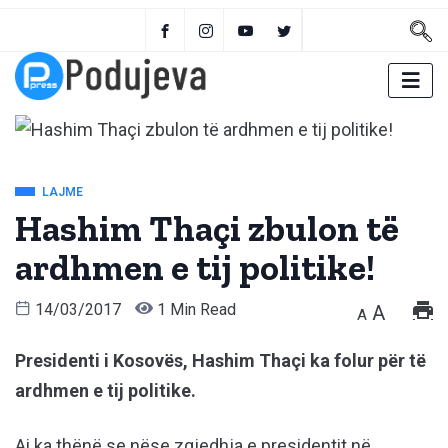
LAJME
Hashim Thaçi zbulon të
ardhmen e tij politike!
14/03/2017
1 Min Read
A
A
Presidenti i Kosovës, Hashim Thaçi ka folur për të
ardhmen e tij politike.
Ai ka thënë se nëse zgjedhja e presidentit në