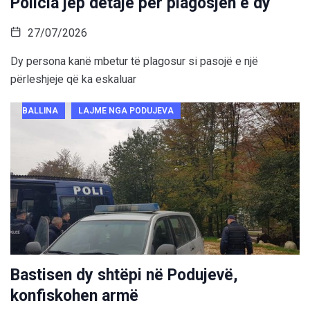
Policia jep detaje për plagosjen e dy
27/07/2026
Dy persona kanë mbetur të plagosur si pasojë e një
përleshjeje që ka eskaluar
BALLINA
LAJME NGA PODUJEVA
Bastisen dy shtëpi në Podujevë,
konfiskohen armë