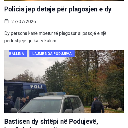
Policia jep detaje për plagosjen e dy
27/07/2026
Dy persona kanë mbetur të plagosur si pasojë e një
përleshjeje që ka eskaluar
BALLINA
LAJME NGA PODUJEVA
Bastisen dy shtëpi në Podujevë,