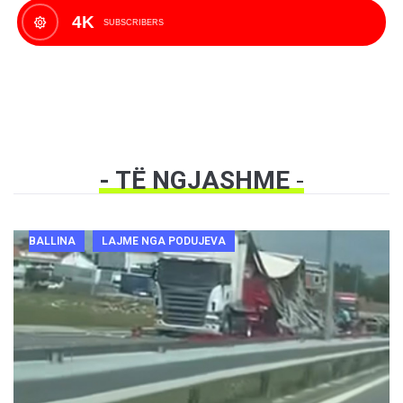
4K
SUBSCRIBERS
- TË NGJASHME
-
BALLINA
LAJME NGA PODUJEVA