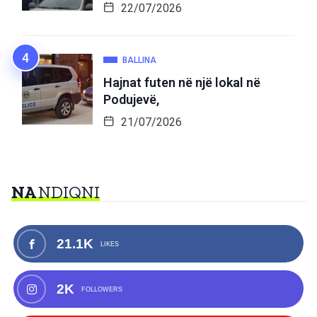
22/07/2026
BALLINA
Hajnat futen në një lokal në
Podujevë,
21/07/2026
NA
NDIQNI
21.1K
LIKES
2K
FOLLOWERS