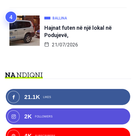
BALLINA
Hajnat futen në një lokal në
Podujevë,
21/07/2026
NA
NDIQNI
21.1K
LIKES
2K
FOLLOWERS
4K
SUBSCRIBERS