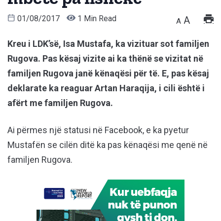
01/08/2017
1 Min Read
A
A
Kreu i LDK’së, Isa Mustafa, ka vizituar sot familjen
Rugova. Pas kësaj vizite ai ka thënë se vizitat në
familjen Rugova janë kënaqësi për të. E, pas kësaj
deklarate ka reaguar Artan Haraqija, i cili është i
afërt me familjen Rugova.
Ai përmes një statusi në Facebook, e ka pyetur
Mustafën se cilën ditë ka pas kënaqësi me qenë në
familjen Rugova.