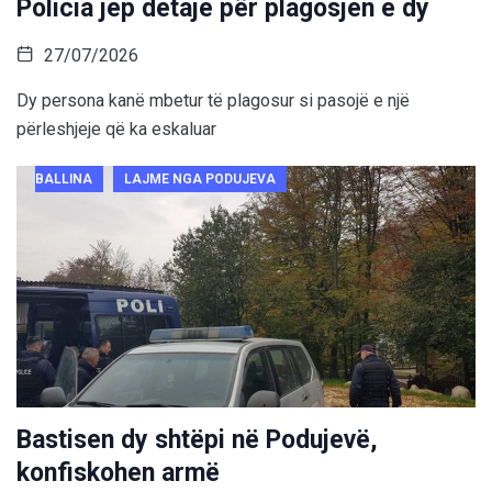
Policia jep detaje për plagosjen e dy
27/07/2026
Dy persona kanë mbetur të plagosur si pasojë e një
përleshjeje që ka eskaluar
BALLINA
LAJME NGA PODUJEVA
Bastisen dy shtëpi në Podujevë,
konfiskohen armë