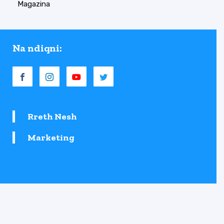
Magazina
Na ndiqni:
Rreth Nesh
Marketing