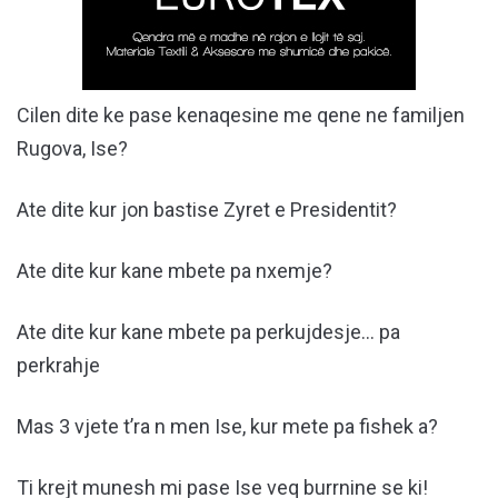
Cilen dite ke pase kenaqesine me qene ne familjen
Rugova, Ise?
Ate dite kur jon bastise Zyret e Presidentit?
Ate dite kur kane mbete pa nxemje?
Ate dite kur kane mbete pa perkujdesje… pa
perkrahje
Mas 3 vjete t’ra n men Ise, kur mete pa fishek a?
Ti krejt munesh mi pase Ise veq burrnine se ki!