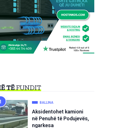
Ë TË
FUNDIT
BALLINA
Aksidentohet kamioni
në Penuhë të Podujevës,
ngarkesa