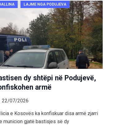
BALLINA
LAJME NGA PODUJEVA
astisen dy shtëpi në Podujevë,
onfiskohen armë
22/07/2026
licia e Kosovës ka konfiskuar disa armë zjarri
e municion gjatë bastisjes së dy