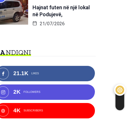
Hajnat futen në një lokal
në Podujevë,
21/07/2026
NA
NDIQNI
21.1K
LIKES
2K
FOLLOWERS
4K
SUBSCRIBERS