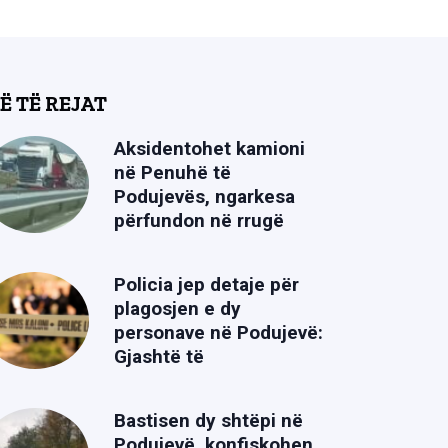
Ë TË REJAT
Aksidentohet kamioni
në Penuhë të
Podujevës, ngarkesa
përfundon në rrugë
Policia jep detaje për
plagosjen e dy
personave në Podujevë:
Gjashtë të
Bastisen dy shtëpi në
Podujevë, konfiskohen