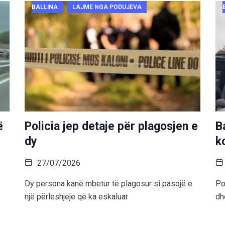
BALLINA
LAJME NGA PODUJEVA
ë
Policia jep detaje për plagosjen e
B
dy
k
27/07/2026
Dy persona kanë mbetur të plagosur si pasojë e
Po
një përleshjeje që ka eskaluar
dh