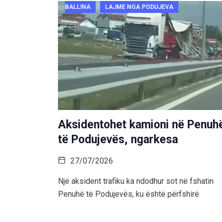
BALLINA
LAJME NGA PODUJEVA
Aksidentohet kamioni në Penuh
të Podujevës, ngarkesa
27/07/2026
Një aksident trafiku ka ndodhur sot në fshatin
Penuhë të Podujevës, ku është përfshirë