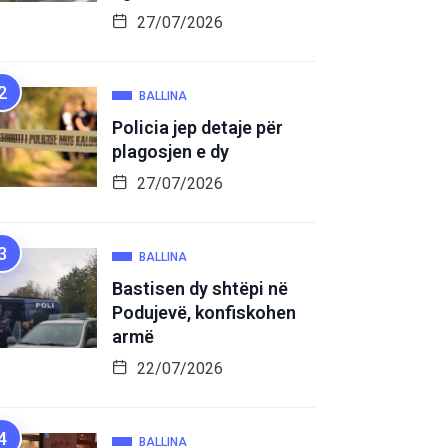
27/07/2026
BALLINA
Policia jep detaje për
plagosjen e dy
27/07/2026
BALLINA
Bastisen dy shtëpi në
Podujevë, konfiskohen
armë
22/07/2026
BALLINA