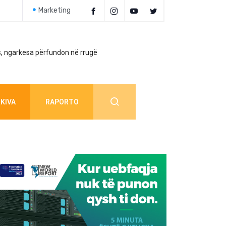
Marketing
, ngarkesa përfundon në rrugë
Policia jep detaj
KIVA
RAPORTO