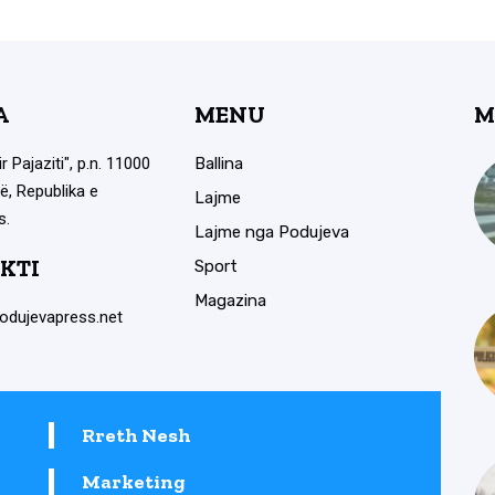
A
MENU
M
ir Pajaziti", p.n. 11000
Ballina
ë, Republika e
Lajme
s.
Lajme nga Podujeva
KTI
Sport
Magazina
odujevapress.net
Rreth Nesh
Marketing