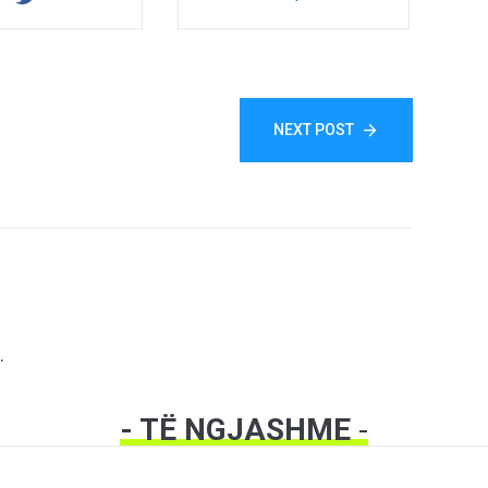
NEXT POST
.
- TË NGJASHME
-