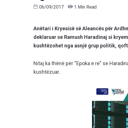
06/09/2017
1 Min Read
Anëtari i Kryesisë së Aleancës për Ardh
deklaruar se Ramush Haradinaj si kryemi
kushtëzohet nga asnjë grup politik, qoft
Nitaj ka thënë për “Epoka e re” se Haradin
kushtëzuar.