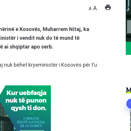
A
A
mërinë e Kosovës, Muharrem Nitaj, ka
nistër i vendit nuk do të mund të
ë ai shqiptar apo serb.
aj nuk bëhet kryeministër i Kosovës për t’u
M