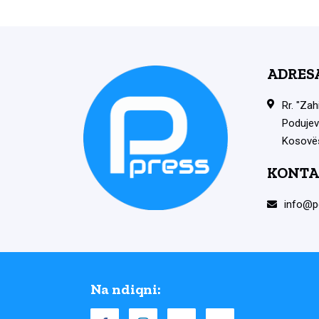
ADRES
Rr. "Zah
Podujev
Kosovë
KONTA
info@p
Na ndiqni: