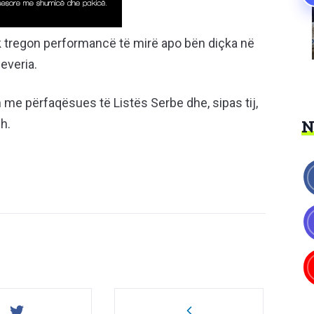
nuk tregon performancë të mirë apo bën diçka në
everia.
 me përfaqësues të Listës Serbe dhe, sipas tij,
h.