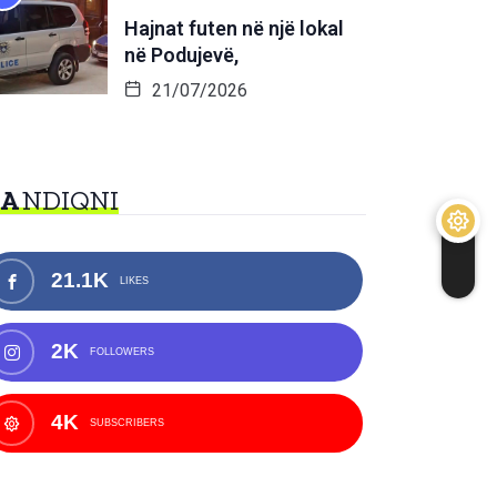
Hajnat futen në një lokal
në Podujevë,
21/07/2026
NA
NDIQNI
21.1K
LIKES
2K
FOLLOWERS
4K
SUBSCRIBERS