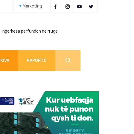
Marketing
, ngarkesa përfundon në rrugë
Policia jep detaj
KIVA
RAPORTO