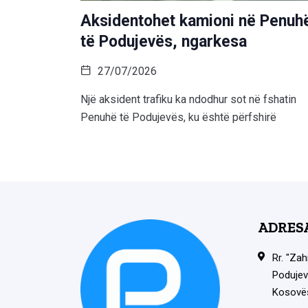
Aksidentohet kamioni në Penuh
të Podujevës, ngarkesa
27/07/2026
Një aksident trafiku ka ndodhur sot në fshatin
Penuhë të Podujevës, ku është përfshirë
ADRES
Rr. "Zah
Podujev
Kosovë