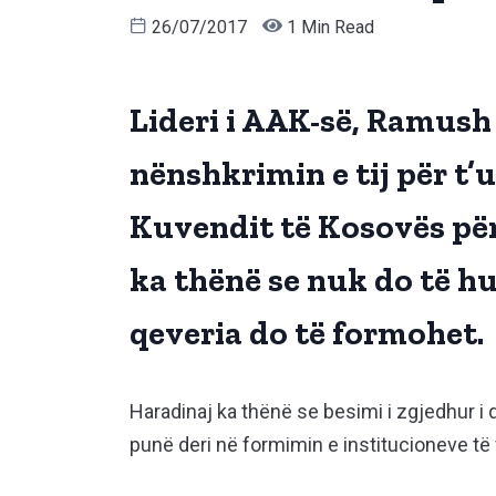
26/07/2017
1 Min Read
Lideri i AAK-së, Ramush
nënshkrimin e tij për t’u
Kuvendit të Kosovës për
ka thënë se nuk do të 
qeveria do të formohet.
Haradinaj ka thënë se besimi i zgjedhur i 
punë deri në formimin e institucioneve të 