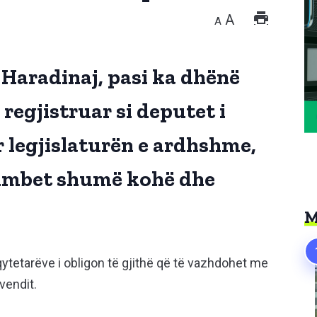
A
A
 Haradinaj, pasi ka dhënë
 regjistruar si deputet i
 legjislaturën e ardhshme,
humbet shumë kohë dhe
M
qytetarëve i obligon të gjithë që të vazhdohet me
vendit.