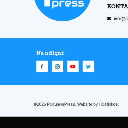
KONTA
info@p
Na ndiqni:
©2026 PodujevaPress. Website by Hostinkos.