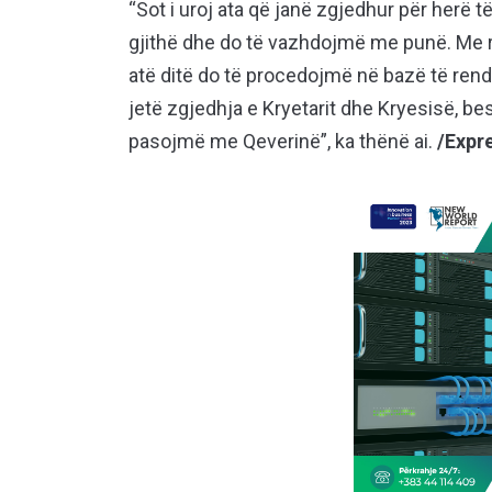
“Sot i uroj ata që janë zgjedhur për herë të
gjithë dhe do të vazhdojmë me punë. Me r
atë ditë do të procedojmë në bazë të rendit
jetë zgjedhja e Kryetarit dhe Kryesisë, 
pasojmë me Qeverinë”, ka thënë ai.
/Expr