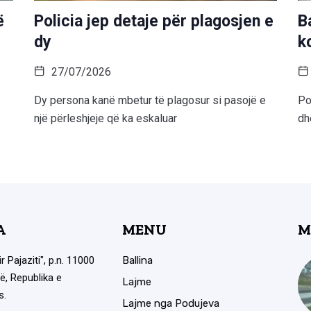
ë
Policia jep detaje për plagosjen e
B
dy
k
27/07/2026
Dy persona kanë mbetur të plagosur si pasojë e
Po
një përleshjeje që ka eskaluar
dh
A
MENU
M
ir Pajaziti", p.n. 11000
Ballina
ë, Republika e
Lajme
s.
Lajme nga Podujeva