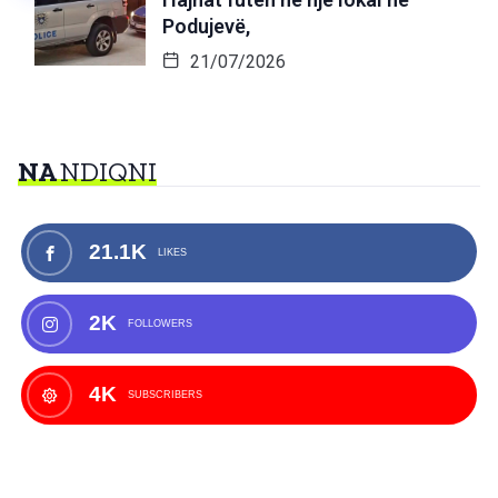
Podujevë,
21/07/2026
NA
NDIQNI
21.1K
LIKES
2K
FOLLOWERS
4K
SUBSCRIBERS