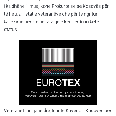
i ka dhënë 1 muaj kohë Prokurorisë së Kosovës për
të hetuar listat e veteranëve dhe për të ngritur
kallëzime penale për ata që e keqpërdorin këtë
status.
Veteranët tani janë drejtuar te Kuvendi i Kosovës për