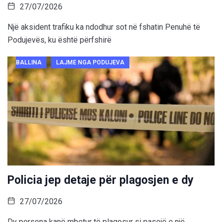
27/07/2026
Një aksident trafiku ka ndodhur sot në fshatin Penuhë të
Podujevës, ku është përfshirë
BALLINA
LAJME NGA PODUJEVA
Policia jep detaje për plagosjen e dy
27/07/2026
Dy persona kanë mbetur të plagosur si pasojë e një