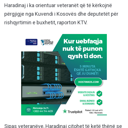
Haradinaj i ka orientuar veteranët që të kërkojnë
përgjigje nga Kuvendi i Kosovës dhe deputetët për
rishqyrtimin e buxhetit, raporton KTV.
Sipas veteranëve, Haradinaj citohet të ketë thënë se