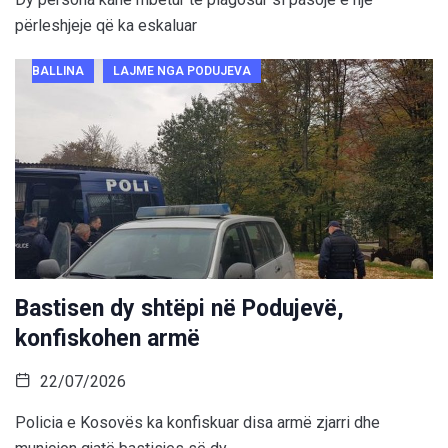
përleshjeje që ka eskaluar
BALLINA
LAJME NGA PODUJEVA
Bastisen dy shtëpi në Podujevë,
konfiskohen armë
22/07/2026
Policia e Kosovës ka konfiskuar disa armë zjarri dhe