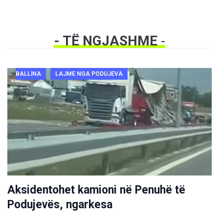
- TË NGJASHME
-
BALLINA
LAJME NGA PODUJEVA
Aksidentohet kamioni në Penuhë të
Podujevës, ngarkesa