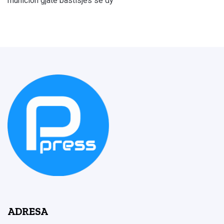
municion gjatë bastisjes së dy
ADRESA