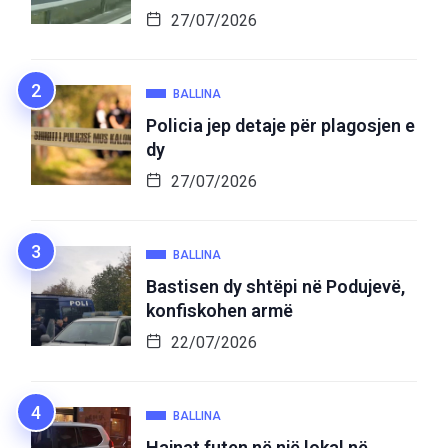
27/07/2026
BALLINA
Policia jep detaje për plagosjen e
dy
27/07/2026
BALLINA
Bastisen dy shtëpi në Podujevë,
konfiskohen armë
22/07/2026
BALLINA
Hajnat futen në një lokal në