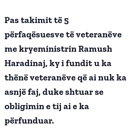
Pas takimit të 5
përfaqësuesve të veteranëve
me kryeministrin Ramush
Haradinaj, ky i fundit u ka
thënë veteranëve që ai nuk ka
asnjë faj, duke shtuar se
obligimin e tij ai e ka
përfunduar.