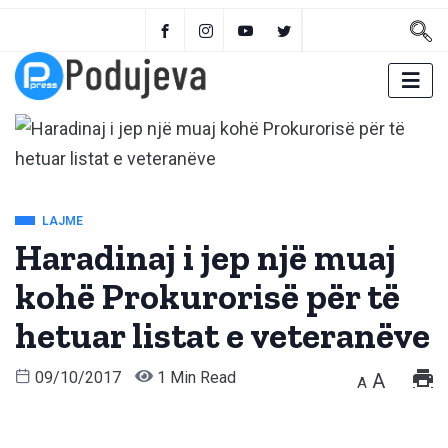
LAJME
Haradinaj i jep një muaj
kohë Prokurorisë për të
hetuar listat e veteranëve
09/10/2017
1 Min Read
A
A