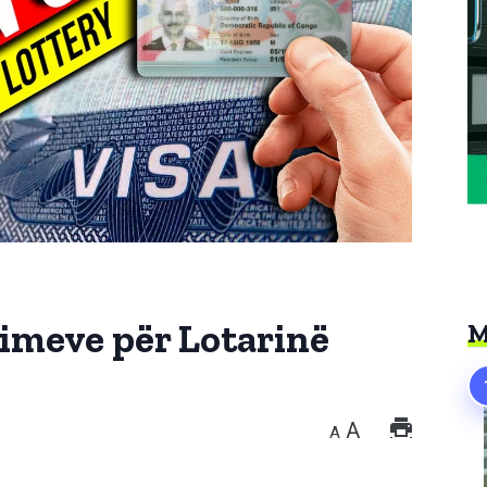
trimeve për Lotarinë
M
A
A