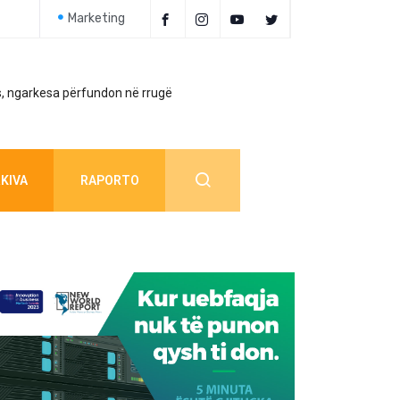
Marketing
, ngarkesa përfundon në rrugë
Policia jep detaj
KIVA
RAPORTO