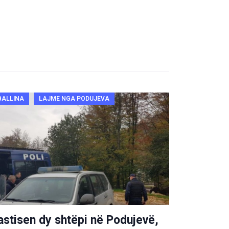
BALLINA
LAJME NGA PODUJEVA
astisen dy shtëpi në Podujevë,