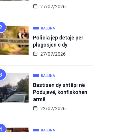
27/07/2026
BALLINA
Policia jep detaje për
plagosjen e dy
27/07/2026
BALLINA
Bastisen dy shtëpi në
Podujevë, konfiskohen
armë
22/07/2026
BALLINA