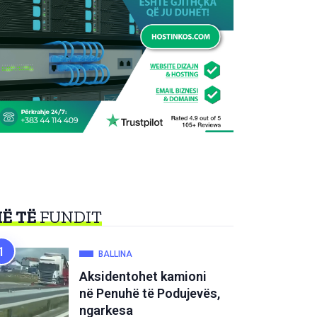
Ë TË
FUNDIT
BALLINA
Aksidentohet kamioni
në Penuhë të Podujevës,
ngarkesa