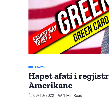
LAJME
Hapet afati i regjis
Amerikane
09/10/2022
1 Min Read