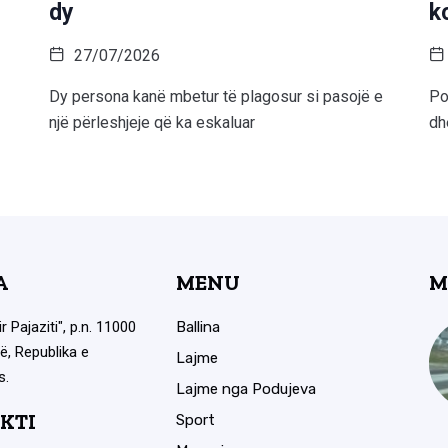
dy
k
27/07/2026
Dy persona kanë mbetur të plagosur si pasojë e
Po
një përleshjeje që ka eskaluar
dh
A
MENU
M
ir Pajaziti", p.n. 11000
Ballina
ë, Republika e
Lajme
s.
Lajme nga Podujeva
KTI
Sport