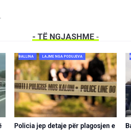
.
- TË NGJASHME
-
BALLINA
LAJME NGA PODUJEVA
ë
Policia jep detaje për plagosjen e
B