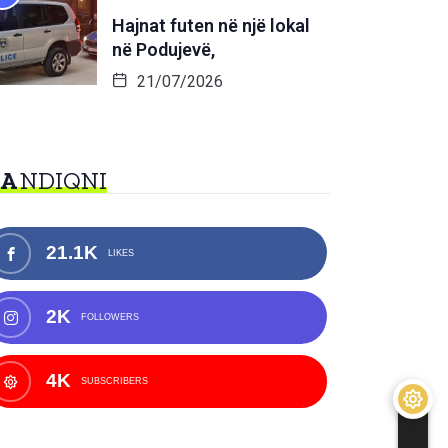
Hajnat futen në një lokal
në Podujevë,
21/07/2026
NA
NDIQNI
21.1K
LIKES
2K
FOLLOWERS
4K
SUBSCRIBERS