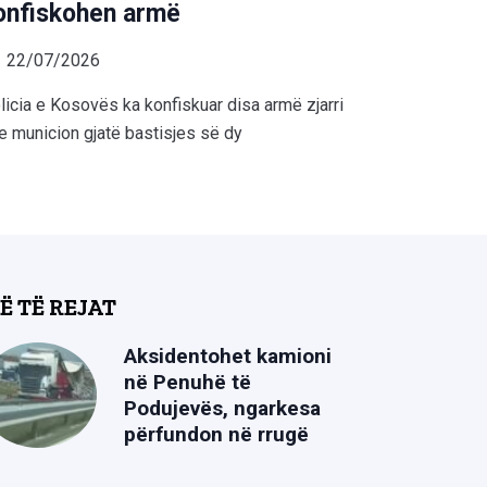
onfiskohen armë
22/07/2026
licia e Kosovës ka konfiskuar disa armë zjarri
e municion gjatë bastisjes së dy
Ë TË REJAT
Aksidentohet kamioni
në Penuhë të
Podujevës, ngarkesa
përfundon në rrugë