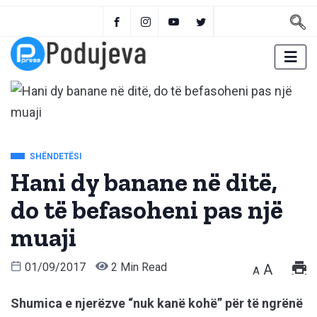
SHËNDETËSI
Hani dy banane në ditë,
do të befasoheni pas një
muaji
01/09/2017
2 Min Read
A
A
Shumica e njerëzve “nuk kanë kohë” për të ngrënë