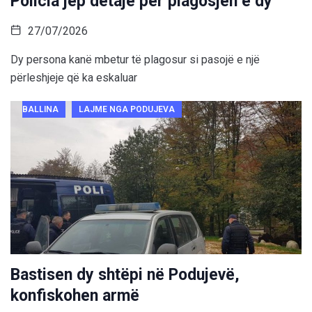
Policia jep detaje për plagosjen e dy
27/07/2026
Dy persona kanë mbetur të plagosur si pasojë e një
përleshjeje që ka eskaluar
BALLINA
LAJME NGA PODUJEVA
Bastisen dy shtëpi në Podujevë,
konfiskohen armë