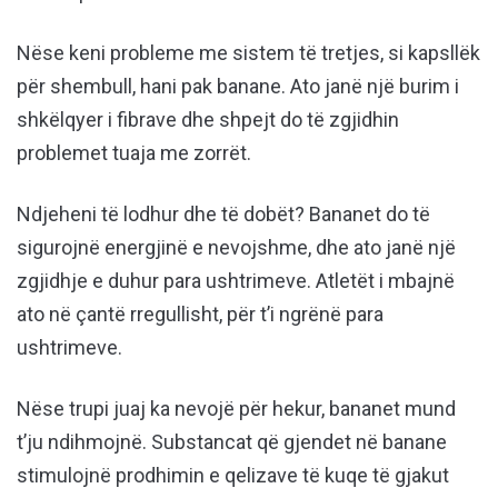
Nëse keni probleme me sistem të tretjes, si kapsllëk
për shembull, hani pak banane. Ato janë një burim i
shkëlqyer i fibrave dhe shpejt do të zgjidhin
problemet tuaja me zorrët.
Ndjeheni të lodhur dhe të dobët? Bananet do të
sigurojnë energjinë e nevojshme, dhe ato janë një
zgjidhje e duhur para ushtrimeve. Atletët i mbajnë
ato në çantë rregullisht, për t’i ngrënë para
ushtrimeve.
Nëse trupi juaj ka nevojë për hekur, bananet mund
t’ju ndihmojnë. Substancat që gjendet në banane
stimulojnë prodhimin e qelizave të kuqe të gjakut