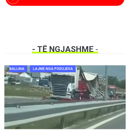
- TË NGJASHME
-
BALLINA
LAJME NGA PODUJEVA