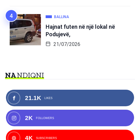
BALLINA
Hajnat futen në një lokal në
Podujevë,
21/07/2026
NA
NDIQNI
21.1K
LIKES
2K
FOLLOWERS
4K
SUBSCRIBERS