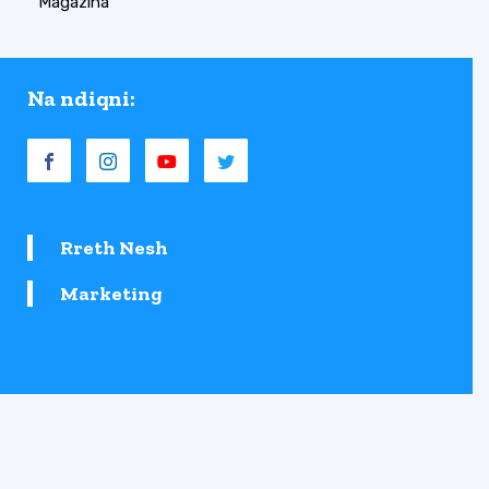
Magazina
Na ndiqni:
Rreth Nesh
Marketing