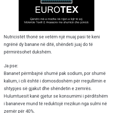
Nutricistët thonë se vetëm një muaj pasi të keni
ngrënë dy banane në ditë, shëndeti juaj do të
përmirësohet dukshëm.
Ja pse:
Bananet përmbajnë shumë pak sodium, por shumë
kalium, i cili është i domosdoshëm për rregullimin e
shtypjes së gjakut dhe shëndetin e zemrës.
Hulumtuesit kanë gjetur se konsumimi i përditshëm
i bananeve mund të reduktojë rrezikun nga sulmi në
zemër për 40%.