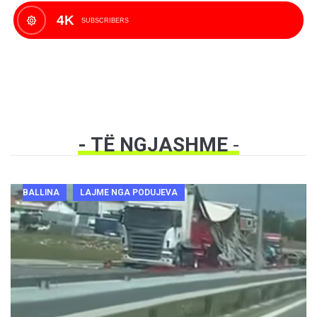
4K
SUBSCRIBERS
- TË NGJASHME
-
BALLINA
LAJME NGA PODUJEVA