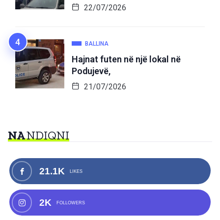
22/07/2026
BALLINA
Hajnat futen në një lokal në
Podujevë,
21/07/2026
NA
NDIQNI
21.1K
LIKES
2K
FOLLOWERS