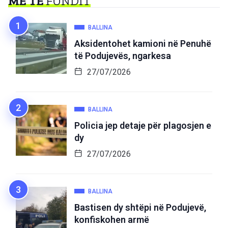
MË TË
FUNDIT
BALLINA
Aksidentohet kamioni në Penuhë
të Podujevës, ngarkesa
27/07/2026
BALLINA
Policia jep detaje për plagosjen e
dy
27/07/2026
BALLINA
Bastisen dy shtëpi në Podujevë,
konfiskohen armë