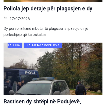
Policia jep detaje për plagosjen e dy
27/07/2026
Dy persona kanë mbetur të plagosur si pasojë e një
përleshjeje që ka eskaluar
BALLINA
LAJME NGA PODUJEVA
Bastisen dy shtëpi në Podujevë,