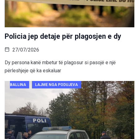
Policia jep detaje për plagosjen e dy
27/07/2026
Dy persona kanë mbetur të plagosur si pasojë e një
përleshjeje që ka eskaluar
BALLINA
LAJME NGA PODUJEVA