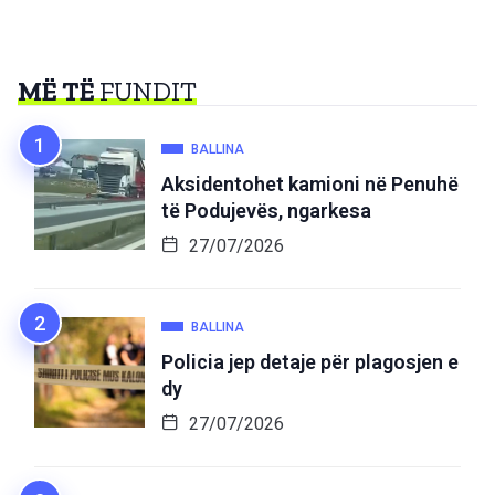
MË TË
FUNDIT
BALLINA
Aksidentohet kamioni në Penuhë
të Podujevës, ngarkesa
27/07/2026
BALLINA
Policia jep detaje për plagosjen e
dy
27/07/2026