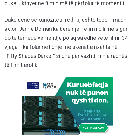
duke u kthyer në filmin më të përfolur të momentit.
Duke qenë se kurioziteti rreth tij është tepër i madh,
aktori Jamie Dornan ka bërë një rrëfim i cili me siguri
do të tërheqë vëmëndje po aq sa edhe vetë filmi. 34
vjeçari ka folur në lidhje me skenat e nxehta në
“Fifty Shades Darker” si dhe për vazhdimin e radhës
të filmit erotik.