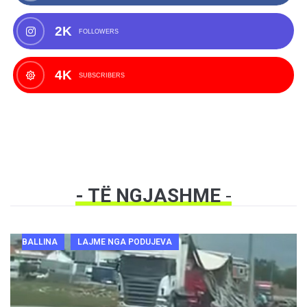
2K
FOLLOWERS
4K
SUBSCRIBERS
- TË NGJASHME
-
BALLINA
LAJME NGA PODUJEVA