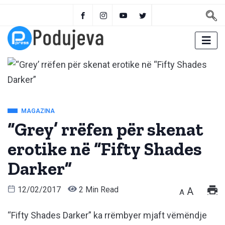
MAGAZINA
“Grey’ rrëfen për skenat
erotike në “Fifty Shades
Darker”
12/02/2017
2 Min Read
A
A
“Fifty Shades Darker” ka rrëmbyer mjaft vëmëndje