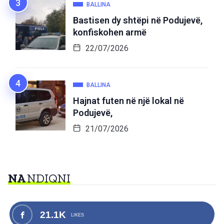
BALLINA
Bastisen dy shtëpi në Podujevë,
konfiskohen armë
22/07/2026
BALLINA
Hajnat futen në një lokal në
Podujevë,
21/07/2026
NA
NDIQNI
21.1K
LIKES