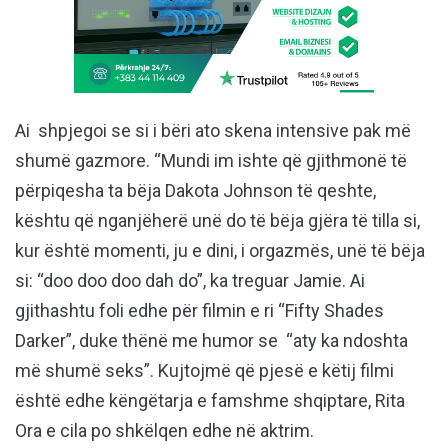
Ai shpjegoi se si i bëri ato skena intensive pak më
shumë gazmore. “Mundi im ishte që gjithmonë të
përpiqesha ta bëja Dakota Johnson të qeshte,
kështu që nganjëherë unë do të bëja gjëra të tilla si,
kur është momenti, ju e dini, i orgazmës, unë të bëja
si: “doo doo doo dah do”, ka treguar Jamie. Ai
gjithashtu foli edhe për filmin e ri “Fifty Shades
Darker”, duke thënë me humor se “aty ka ndoshta
më shumë seks”. Kujtojmë që pjesë e këtij filmi
është edhe këngëtarja e famshme shqiptare, Rita
Ora e cila po shkëlqen edhe në aktrim.